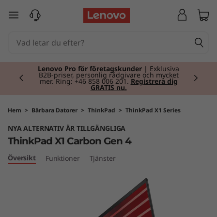
T
hoppa vidare till huvudinnehållet
h
i
Currently displaying item 2 of 2
n
Lenovo Pro för företagskunder
| Exklusiva
B2B-priser, personlig rådgivare och mycket
mer. Ring: +46 858 006 201.
Registrera dig
GRATIS nu.
k
P
Hem
>
Bärbara Datorer
>
ThinkPad
>
ThinkPad X1 Series
NYA ALTERNATIV ÄR TILLGÄNGLIGA
a
ThinkPad X1 Carbon Gen 4
d
Översikt
Funktioner
Tjänster
X
1