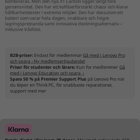
kombineras. Men den nya X1 Carbon ligger långt före
genomsnittet. Den har ett kolfiberförstärkt chassi och klarar
hållbarhetstester i extrema miljöer. Den har dessutom ett
batteri som varar hela dagen, snabbare och högre
lagringsprestanda samt innovativa dockningsalternativ –
inklusive trådlöst.
B2B-priser:
Endast för medlemmar
Gå med i Lenovo Pro
och spara › Ny medlemserbjudande!
Priser för studenter och lärare:
Kun for medlemmer
Gå
med i Lenovo Education och spara ›
Spara 50 % på Premier Support Plus
på Lenovo Pro när
du köper en Think PC, för snabbaste reparationer,
support med mer