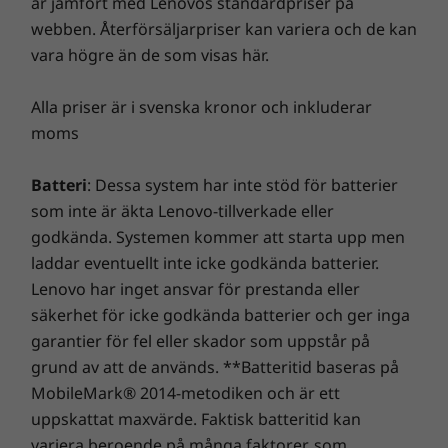
är jämfört med Lenovos standardpriser på
mest avancerade bredbandsteknik.
webben. Återförsäljarpriser kan variera och de kan
vara högre än de som visas här.
Men förbli urkopplad
Alla priser är i svenska kronor och inkluderar
Med X1 Carbon kan du förbli ansluten och
moms
samtidigt urkopplad hela dagen och in på
kvällen, eftersom batteriet varar upp till 11
timmar*.
Batteri
: Dessa system har inte stöd för batterier
som inte är äkta Lenovo-tillverkade eller
* Baserat på tester av tre
godkända. Systemen kommer att starta upp men
produktkonfigurationer med MobileMark
laddar eventuellt inte icke godkända batterier.
2014. Batteritiden varierar beroende på
Lenovo har inget ansvar för prestanda eller
inställningar, användning och andra faktorer.
säkerhet för icke godkända batterier och ger inga
garantier för fel eller skador som uppstår på
grund av att de används. **Batteritid baseras på
MobileMark® 2014-metodiken och är ett
uppskattat maxvärde. Faktisk batteritid kan
variera beroende på många faktorer, som