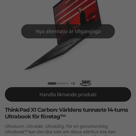
C
a
r
Nya alternativ är tillgängliga
b
o
n
ThinkPad X1 Carbon Gen 4
G
+8
e
Handla liknande produkt
n
ThinkPad X1 Carbon: Världens tunnaste 14-tums
4
Ultrabook för företag™
Ultratunn. Ultralätt. Ultratålig. För en genomsnittlig
Ultrabook™ kan det låta som om dessa attribut inte kan