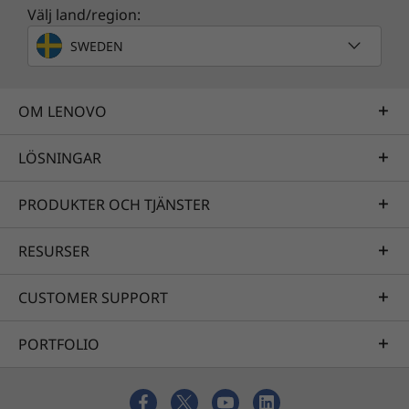
Välj land/region:
SWEDEN
OM LENOVO
LÖSNINGAR
PRODUKTER OCH TJÄNSTER
ThinkPad X1 Carbon är certifierad för Skype for Business
RESURSER
CUSTOMER SUPPORT
Fantastisk skärm
PORTFOLIO
En reflexfri 2K-skärm (2 560 x 1 440) ger
tydligare text, mer detaljerade bilder och
verklighetstrogna färger. Skärmen har IPS-