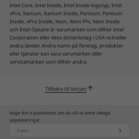
konferenssamtal och videochattar.
Intel Core, Intel Inside, Intel Inside logotyp, Intel
vPro, Itanium, Itanium Inside, Pentium, Pentium
Ultrasnabba lagringsalternativ
Inside, vPro Inside, Xeon, Xeon Phi, Xeon Inside
och Intel Optane är varumärken som tillhör Intel
Med ultrasnabb PCIe NVMe-baserad SSD-
Corporation eller dess dotterbolag i USA och/eller
lagring från Samsung kan du öppna filer och
andra länder. Andra namn på företag, produkter
appar mer än två gånger snabbare än med en
eller tjänster kan vara varumärken eller
SATA-baserad SSD*.
servicemärken som tillhör andra.
* Resultaten representerar totala prestanda i
Storage Access-testet som utvärderar
läs-/skrivprestanda i tio appar. PCIe NVME-
Tillbaka till början
baserad SSD är en tillvalskonfiguration.
Produkten kan även konfigureras med en
vanlig p- eller SATA-baserad SSD.
Ange din e-postadress om du vill ta emot viktiga
uppdateringar
E-post