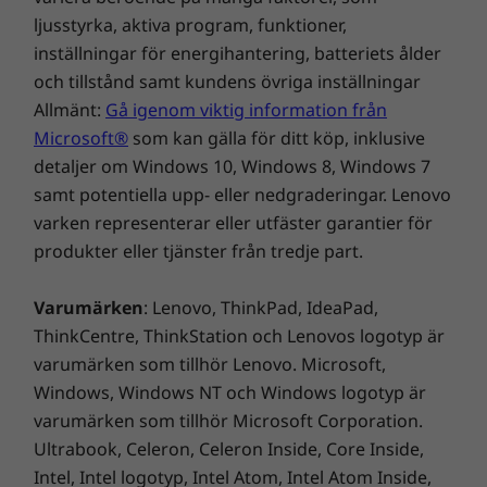
ljusstyrka, aktiva program, funktioner,
inställningar för energihantering, batteriets ålder
och tillstånd samt kundens övriga inställningar
Allmänt:
Gå igenom viktig information från
Microsoft®
som kan gälla för ditt köp, inklusive
Förbli urkopplad med upp till 11 timmars batteritid
detaljer om Windows 10, Windows 8, Windows 7
samt potentiella upp- eller nedgraderingar. Lenovo
varken representerar eller utfäster garantier för
Höga prestanda
produkter eller tjänster från tredje part.
Den nya X1 Carbon levereras med Windows 10
Varumärken
: Lenovo, ThinkPad, IdeaPad,
®
Pro och upp till sjätte generationens Intel
7-
ThinkCentre, ThinkStation och Lenovos logotyp är
6600U med vPro – med massor av
varumärken som tillhör Lenovo. Microsoft,
hanteringsfunktioner och förbättrad
säkerhet. Dessutom är X1 Carbon certifierad
Windows, Windows NT och Windows logotyp är
för Skype for Business, med inbyggda
varumärken som tillhör Microsoft Corporation.
®
Ultrabook, Celeron, Celeron Inside, Core Inside,
högtalare och Dolby
-ljud och en HD-
webbkamera som gör det enkelt att hålla
Intel, Intel logotyp, Intel Atom, Intel Atom Inside,