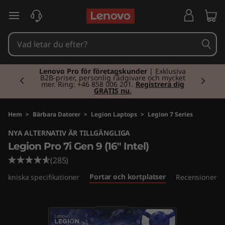
L
hoppa vidare till huvudinnehållet
e
n
Currently displaying item 2 of 2
o
Lenovo Pro för företagskunder
| Exklusiva
B2B-priser, personlig rådgivare och mycket
mer. Ring: +46 858 006 201.
Registrera dig
GRATIS nu.
v
o
Hem
>
Bärbara Datorer
>
Legion Laptops
>
Legion 7 Series
NYA ALTERNATIV ÄR TILLGÄNGLIGA
L
Legion Pro 7i Gen 9 (16" Intel)
e
(285)
Portar och kortplatser
Tekniska specifikationer
Recensioner
g
i