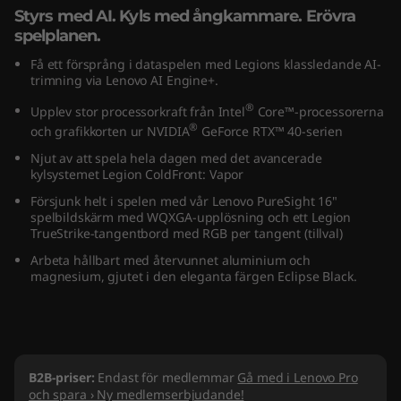
Styrs med AI. Kyls med ångkammare. Erövra
(
spelplanen.
1
Få ett försprång i dataspelen med Legions klassledande AI-
trimning via Lenovo AI Engine+.
6
®
Upplev stor processorkraft från Intel
Core™-processorerna
®
"
och grafikkorten ur NVIDIA
GeForce RTX™ 40-serien
Njut av att spela hela dagen med det avancerade
I
kylsystemet Legion ColdFront: Vapor
Försjunk helt i spelen med vår Lenovo PureSight 16"
n
spelbildskärm med WQXGA-upplösning och
ett Legion
TrueStrike-tangentbord med RGB per tangent
(tillval)
t
Arbeta hållbart med återvunnet aluminium och
magnesium, gjutet i den eleganta färgen Eclipse Black.
e
l
)
B2B-priser:
Endast för medlemmar
Gå med i Lenovo Pro
och spara › Ny medlemserbjudande!