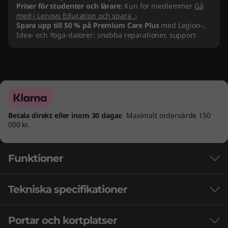
Priser för studenter och lärare:
Kun for medlemmer
Gå
med i Lenovo Education och spara ›
Spara upp till 50 % på Premium Care Plus
med Legion-,
Idea- och Yoga-datorer: snabba reparationer, support
Betala direkt eller inom 30 dagar.
Maximalt ordervärde 150
000 kr.
Funktioner
Tekniska specifikationer
Spela utan kompromisser. Få mer än
prestanda med Intel® Core™-
processorerna
Portar och kortplatser
Kapacitet