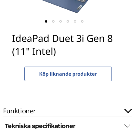
t
3
i
IdeaPad Duet 3i Gen 8
G
(11" Intel)
e
n
Köp liknande produkter
8
(
1
Funktioner
1
Tekniska specifikationer
"