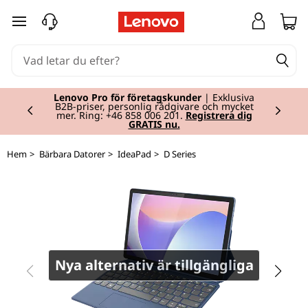
I
hoppa vidare till huvudinnehållet
d
e
Currently displaying item 2 of 2
a
Lenovo Pro för företagskunder
| Exklusiva
B2B-priser, personlig rådgivare och mycket
mer. Ring: +46 858 006 201.
Registrera dig
GRATIS nu.
P
a
Hem
>
Bärbara Datorer
>
IdeaPad
>
D Series
d
D
u
Nya alternativ är tillgängliga
e