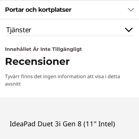
I
Portar och kortplatser
PRESTANDA
n
Specifikationerna kan variera beroende på region/modell.
Tjänster
t
e
ANSLUTNINGAR
Innehållet Är Inte Tillgängligt
Recensioner
l
Specifikationerna kan variera beroende på region/modell.
)
Tyvärr finns det ingen information att visa i detta
DESIGN
avsnitt
Specifikationerna kan variera beroende på region/modell.
HÅLLBARHET
IdeaPad Duet 3i Gen 8 (11" Intel)
Specifikationerna kan variera beroende på region/modell.