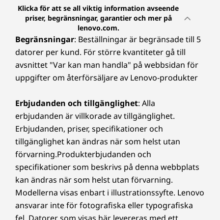
Klicka för att se all viktig information avseende
priser, begränsningar, garantier och mer på
ÖVRIG INFORMATION
lenovo.com.
Begränsningar
: Beställningar är begränsade till 5
Specifikationerna kan variera beroende på region/modell.
datorer per kund. För större kvantiteter gå till
avsnittet "Var kan man handla" på webbsidan för
uppgifter om återförsäljare av Lenovo-produkter
Specifikationerna kan variera beroende på region/modell.
Erbjudanden och tillgänglighet
: Alla
erbjudanden är villkorade av tillgänglighet.
Erbjudanden, priser, specifikationer och
tillgänglighet kan ändras när som helst utan
förvarning.Produkterbjudanden och
specifikationer som beskrivs på denna webbplats
kan ändras när som helst utan förvarning.
Modellerna visas enbart i illustrationssyfte. Lenovo
ansvarar inte för fotografiska eller typografiska
fel. Datorer som visas här levereras med ett