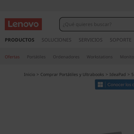
I
d
e
I
r
PRODUCTOS
SOLUCIONES
SERVICIOS
SOPORTE
a
a
l
P
Ofertas
Portátiles
Ordenadores
Workstations
Monito
c
o
a
n
Inicio
>
Comprar Portátiles y Ultrabooks
>
IdeaPad
>
5
t
d
e
n
5
i
d
i
o
p
(
r
i