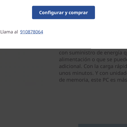
atención en los detalles, lo
Configurar y comprar
tacto de la superficie de es
que simula la tela.
 Llama al
910878064
Infinidad de opciones
El IdeaPad 5 incluye multit
con suministro de energía q
alimentación o que se puede
adicional. Con la carga rápid
unos minutos. Y con unidad
de memoria, este PC es más