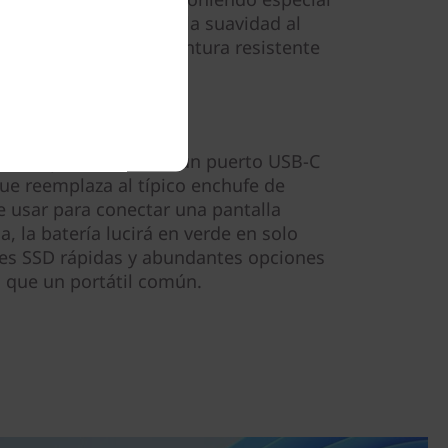
 que queda patente en la suavidad al
ta máquina, con una pintura resistente
ud de opciones, como un puerto USB-C
ue reemplaza al típico enchufe de
 usar para conectar una pantalla
a, la batería lucirá en verde en solo
es SSD rápidas y abundantes opciones
 que un portátil común.