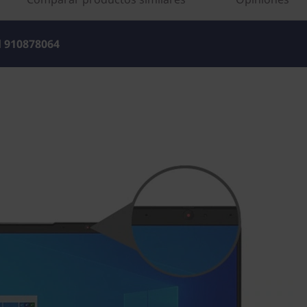
l
910878064