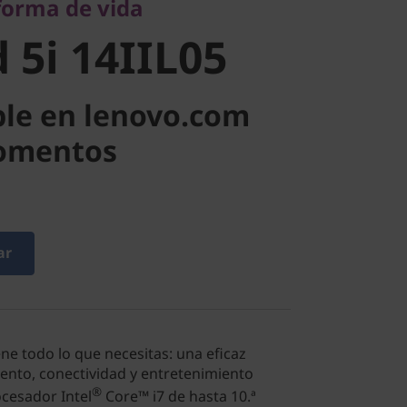
forma de vida
 5i 14IIL05
ble en lenovo.com
momentos
ar
iene todo lo que necesitas: una eficaz
nto, conectividad y entretenimiento
®
cesador Intel
Core™ i7 de hasta 10.ª