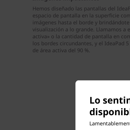
Hemos diseñado las pantallas del Idea
espacio de pantalla en la superficie co
imágenes hasta el borde y brindándote
visualización a lo grande. Llamamos a e
activa» o la cantidad de pantalla en c
los bordes circundantes, y el IdeaPad 5 
de área activa del 90 %.
Lo senti
disponib
Lamentablemente