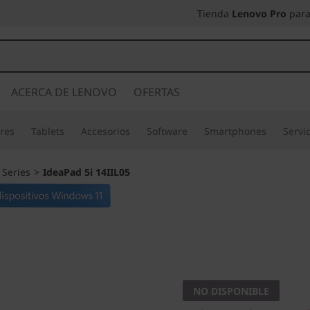
Tienda
Lenovo Pro
para
ACERCA DE LENOVO
OFERTAS
res
Tablets
Accesorios
Software
Smartphones
Servi
 Series
>
IdeaPad 5i 14IIL05
Adaptado a tu forma
IdeaPad 5
NO DISPONIBLE