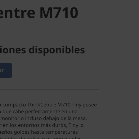
entre M710
iones disponibles
ar
a compacto ThinkCentre M710 Tiny posee
 que cabe perfectamente en una
 monitor o incluso debajo de la mesa.
 en los entornos más duros, Tiny lo
queños golpes hasta temperaturas
argados de polvo, para que puedas