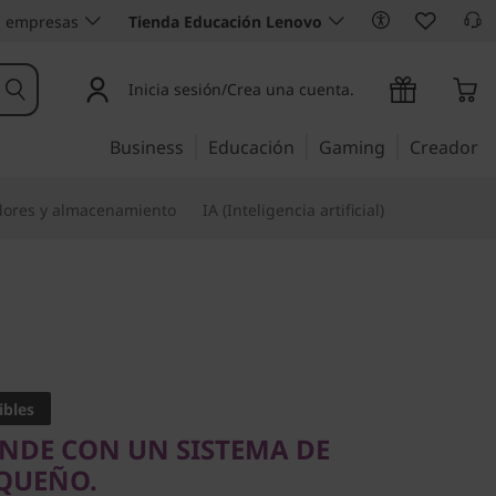
 empresas
Tienda Educación Lenovo
Inicia sesión/Crea una cuenta.
Business
Educación
Gaming
Creador
dores y almacenamiento
IA (Inteligencia artificial)
E CON UN SISTEMA DE
EÑO.
ibles
ntre M710
ANDE CON UN SISTEMA DE
QUEÑO.