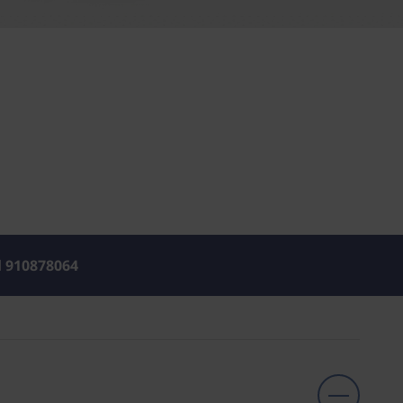
l
910878064