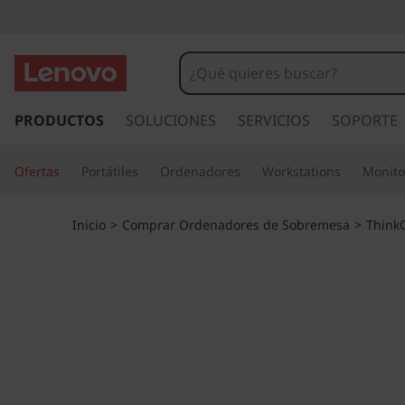
T
h
i
I
r
PRODUCTOS
SOLUCIONES
SERVICIOS
SOPORTE
n
a
l
k
Ofertas
Portátiles
Ordenadores
Workstations
Monito
c
o
C
n
Inicio
>
Comprar Ordenadores de Sobremesa
>
Think
t
e
e
n
n
i
d
t
o
p
r
r
i