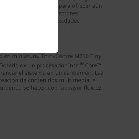
formática de sobremesa para ofrecer aún
ón perfecta para los sectores
omo para todas tus necesidades
es mejor
 en miniatura. ThinkCentre M710 Tiny
®
Dotado de un procesador Intel
Core™
rrancar el sistema en un santiamén. Las
creación de contenidos multimedia, el
 numérico se hacen con la mayor fluidez.