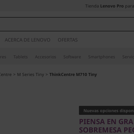
Tienda
Lenovo Pro
para
ACERCA DE LENOVO
OFERTAS
res
Tablets
Accesorios
Software
Smartphones
Servi
Centre
>
M Series Tiny
>
ThinkCentre M710 Tiny
PIENSA EN GRAND
SOBREMESA PEQU
Nuevas opciones dispon
ThinkCe
PIENSA EN GR
SOBREMESA PE