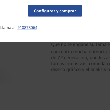
rebasa los límites de la in
más productividad. Una opci
Configurar y comprar
financiero y creativo, así c
multimedia y de multitarea.
 Llama al
910878064
Más grande no siempre 
Que no te engañe su tamaño
concentra mucha potencia. 
de 7.ª generación, puedes a
tareas intensivas, como la 
diseño gráfico y el análisis