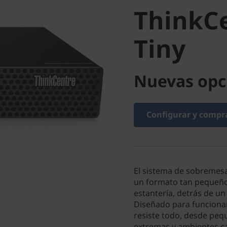
Tiny
ThinkC
Tiny
Nuevas opc
Configurar y compr
El sistema de sobremes
un formato tan pequeño
estantería, detrás de un
Diseñado para funcionar
resiste todo, desde pe
extremas y ambientes c