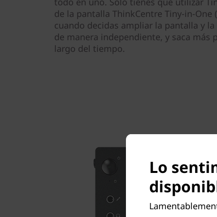
todo en uno. Solo tienes que utilizar Ti
de la pantalla ThinkCentre Tiny-in-One 
cuando decidas ampliar la pantalla y l
de manera independiente, y saca más pa
largo del tiempo.
Lo senti
disponib
Lamentablemente