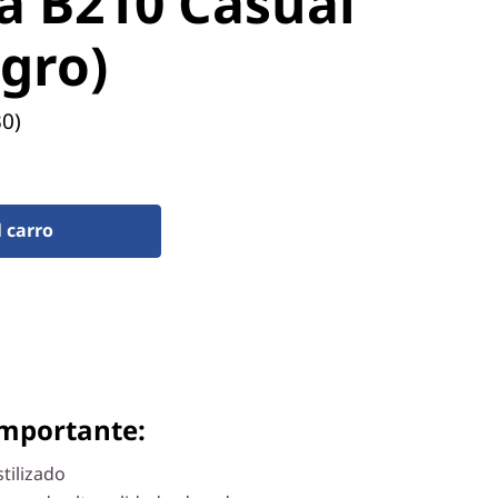
a B210 Casual
egro)
30)
l carro
importante:
tilizado