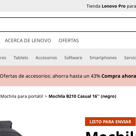
Tienda
Lenovo Pro
para
ACERCA DE LENOVO
OFERTAS
res
Tablets
Accesorios
Software
Smartphones
Servi
Ofertas de accesorios:
a
horra hasta un 43%
Compra ahor
Mochila para portátil
>
Mochila B210 Casual 16'' (negro)
LISTO PARA ENVIAR