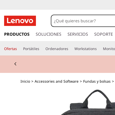
I
r
PRODUCTOS
SOLUCIONES
SERVICIOS
SOPORTE
a
l
Ofertas
Portátiles
Ordenadores
Workstations
Monito
c
o
Currently displaying item 1 of 3
n
t
e
n
Inicio
>
Accessories and Software
>
Fundas y bolsas
>
i
d
o
p
r
i