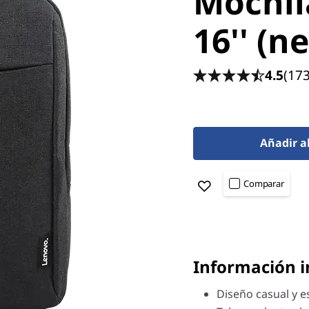
Mochil
16'' (n
4.5
(17
Añadir a
Comparar
Información 
Diseño casual y es