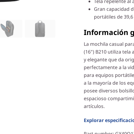
Tela repelente al
Gran capacidad d
portátiles de 39,6
Información g
La mochila casual par
(16") B210 utiliza tel
y elegante que da ori
perfectamente a la v
para equipos portáti
a la mayoría de los eq
posee diversos bolsill
espacioso compartimie
artículos.
Explorar especificaci
Part number
: GX40Q1