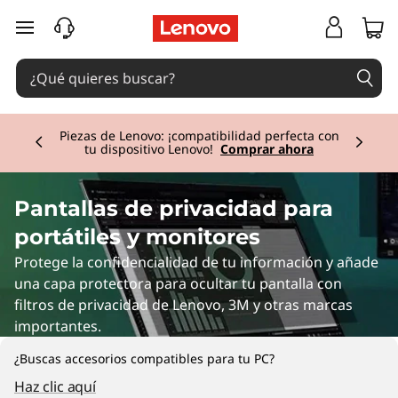
C
Ir al contenido principal
o
m
Currently displaying item 2 of 3
p
Piezas de Lenovo: ¡compatibilidad perfecta con
tu dispositivo Lenovo!
Comprar ahora
u
t
Pantallas de privacidad para
portátiles y monitores
e
Protege la confidencialidad de tu información y añade
r
una capa protectora para ocultar tu pantalla con
filtros de privacidad de Lenovo, 3M y otras marcas
P
importantes.
r
¿Buscas accesorios compatibles para tu PC?
Haz clic aquí