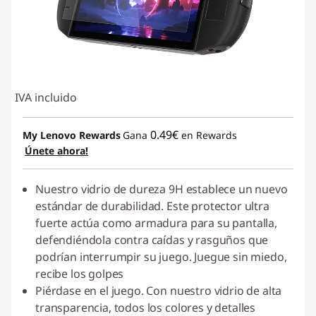
s
&
S
IVA incluido
c
r
0.49€
My Lenovo Rewards
Gana
en Rewards
Únete ahora!
e
Nuestro vidrio de dureza 9H establece un nuevo
e
estándar de durabilidad. Este protector ultra
fuerte actúa como armadura para su pantalla,
n
defendiéndola contra caídas y rasguños que
P
podrían interrumpir su juego. Juegue sin miedo,
recibe los golpes
r
Piérdase en el juego. Con nuestro vidrio de alta
transparencia, todos los colores y detalles