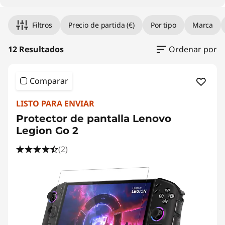
i
v
Filtros
Precio de partida (€)
Por tipo
Marca
a
12 Resultados
Ordenar por
c
Comparar
y
LISTO PARA ENVIAR
F
Protector de pantalla Lenovo
i
Legion Go 2
l
(2)
t
e
r