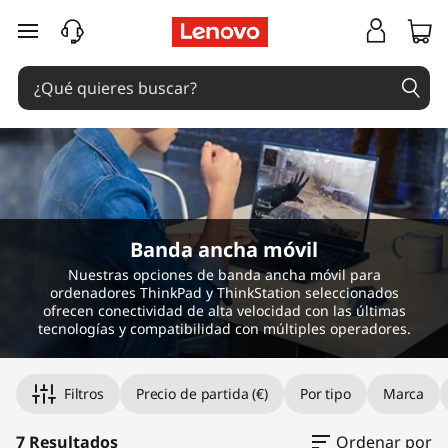
M
Ir al contenido principal
o
b
i
l
e
Banda ancha móvil
B
Nuestras opciones de banda ancha móvil para
ordenadores ThinkPad y ThinkStation seleccionados
r
ofrecen conectividad de alta velocidad con las últimas
tecnologías y compatibilidad con múltiples operadores.
o
Filtros
Precio de partida (€)
Por tipo
Marca
a
7 Resultados
Ordenar por