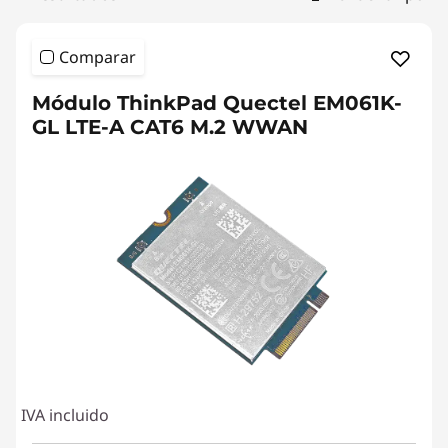
d
b
Comparar
a
Módulo ThinkPad Quectel EM061K-
n
GL LTE-A CAT6 M.2 WWAN
d
|
F
r
e
e
IVA incluido
S