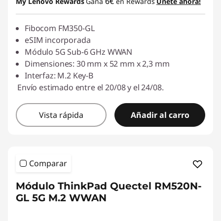
6€
My Lenovo Rewards
Gana
en Rewards
Únete ahora!
Fibocom FM350-GL
eSIM incorporada
Módulo 5G Sub-6 GHz WWAN
Dimensiones: 30 mm x 52 mm x 2,3 mm
Interfaz: M.2 Key-B
Envío estimado entre el 20/08 y el 24/08.
Vista rápida
Añadir al carro
Comparar
Módulo ThinkPad Quectel RM520N-
GL 5G M.2 WWAN