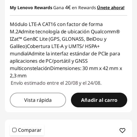
4€
My Lenovo Rewards
Gana
en Rewards
Únete ahora!
Módulo LTE-A CAT16 con factor de forma
M.2Admite tecnología de ubicación Qualcomm®
IZat™ Gen8C Lite (GPS, GLONASS, BeiDou y
Galileo)Cobertura LTE-A y UMTS/ HSPA+
mundialAdmite la interfaz estándar de PCIe para
aplicaciones de PC/portátil y GNSS
multiconstelaciónDimensiones: 30 mm x 42 mm x
2,3 mm
Envío estimado entre el 20/08 y el 24/08.
Vista rápida
Añadir al carro
Comparar