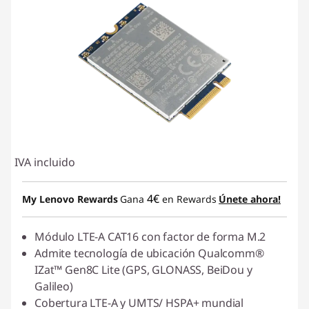
IVA incluido
4€
My Lenovo Rewards
Gana
en Rewards
Únete ahora!
Módulo LTE-A CAT16 con factor de forma M.2
Admite tecnología de ubicación Qualcomm®
IZat™ Gen8C Lite (GPS, GLONASS, BeiDou y
Galileo)
Cobertura LTE-A y UMTS/ HSPA+ mundial