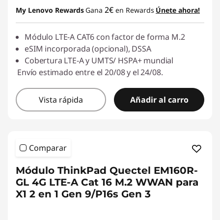
h
2€
My Lenovo Rewards
Gana
en Rewards
Únete ahora!
i
Módulo LTE-A CAT6 con factor de forma M.2
eSIM incorporada (opcional), DSSA
p
Cobertura LTE-A y UMTS/ HSPA+ mundial
p
Envío estimado entre el 20/08 y el 24/08.
i
Vista rápida
Añadir al carro
n
g
Comparar
Módulo ThinkPad Quectel EM160R-
GL 4G LTE-A Cat 16 M.2 WWAN para
X1 2 en 1 Gen 9/P16s Gen 3