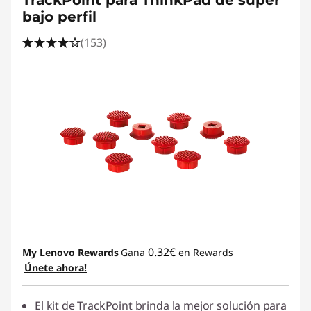
TrackPoint para ThinkPad de súper
bajo perfil
(153)
0.32€
My Lenovo Rewards
Gana
en Rewards
Únete ahora!
El kit de TrackPoint brinda la mejor solución para