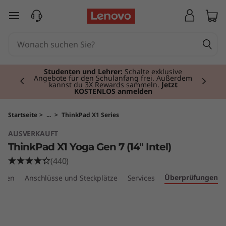
T
zum Hauptinhalt springen
h
i
Currently displaying item 2 of 3
n
Studenten und Lehrer:
Schalte exklusive
Angebote für den Schulanfang frei. Außerdem
kannst du 3X Rewards sammeln.
Jetzt
KOSTENLOS anmelden
k
P
Startseite
>
...
>
ThinkPad X1 Series
AUSVERKAUFT
a
ThinkPad X1 Yoga Gen 7 (14" Intel)
d
(440)
Überprüfungen
aten
Anschlüsse und Steckplätze
Services
X
1