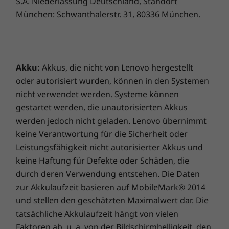
S.A. Niederlassung Deutschland, Standort
Weiße LED-Beleuchtung
oder auf zusätzliche Sicherheit, um neugierige
München: Schwanthalerstr. 31, 80336 München.
Tasten mit Lufteinlass
Blicke fernzuhalten: das ThinkPad X1 Yoga Gen
7 2-in-1-Notebook wird Sie nicht enttäuschen.
Stifte
Alle 35,6 cm (14") Displays, von 4K WQUXGA
Lenovo Integrated Pen
OLED bis hin zu WUXGA, bieten ein
Akku:
Akkus, die nicht von Lenovo hergestellt
Seitenverhältnis von 16:10, schmale
Zertifizierungen
oder autorisiert wurden, können in den Systemen
Displayränder, Multitouchfunktion und einen
®
nicht verwendet werden. Systeme können
Energy Star
8.0
®
geringen Stromverbrauch. Eyesafe
-
gestartet werden, die unautorisierten Akkus
®
EPEAT
Gold
zertifizierte Display-Optionen schonen die
werden jedoch nicht geladen. Lenovo übernimmt
Augen durch reduzierte Blaulichtemissionen.
Lieferumfang
keine Verantwortung für die Sicherheit oder
Leistungsfähigkeit nicht autorisierter Akkus und
ThinkPad X1 Yoga (7. Generation)
USB-C 65 W (unterstützt die Rapid Charge
keine Haftung für Defekte oder Schäden, die
Schnellladefunktion)
durch deren Verwendung entstehen. Die Daten
QuickStart-Handbuch
zur Akkulaufzeit basieren auf MobileMark® 2014
und stellen den geschätzten Maximalwert dar. Die
Die technischen Daten können je nach Region/Modell variieren.
tatsächliche Akkulaufzeit hängt von vielen
Faktoren ab, u. a. von der Bildschirmhelligkeit, den