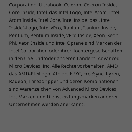
Corporation. Ultrabook, Celeron, Celeron Inside,
Core Inside, Intel, das Intel-Logo, Intel Atom, Intel
Atom Inside, Intel Core, Intel Inside, das „Intel
Inside“-Logo, Intel vPro, Itanium, Itanium Inside,
Pentium, Pentium Inside, vPro Inside, Xeon, Xeon
Phi, Xeon Inside und Intel Optane sind Marken der
Perfekte Sicherheit für Ihre
Anforderungen
Intel Corporation oder ihrer Tochtergesellschaften
in den USA und/oder anderen Ländern. Advanced
Biometrie sorgt für zusätzliche Sicherheit auf
Micro Devices, Inc. Alle Rechte vorbehalten. AMD,
dem ThinkPad X1 Yoga Gen 7 Notebook – vom
das AMD-Pfeillogo, Athlon, EPYC, FreeSync, Ryzen,
An/Aus-Schalter mit integriertem
Radeon, Threadripper und deren Kombinationen
Fingerabdruckscanner, mit dem Sie sich sofort
sind Warenzeichen von Advanced Micro Devices,
anmelden und starten können, bis hin zur
Inc. Marken und Dienstleistungsmarken anderer
Gesichtserkennungssoftware, die mit der
Unternehmen werden anerkannt.
neuen IR-Kamera arbeitet. Außerdem sperrt
die Computer Vision-basierte
Präsenzerkennung Ihr Gerät automatisch,
wenn Sie sich entfernen. Der optionale