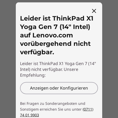
einfach wieder. Das ThinkPad X1 Yoga Gen 7 ist
®
jetzt Tile
-fähig und arbeitet mit Ihrem
Smartphone zusammen, um Ihr Gerät zu
Leider ist ThinkPad X1
finden – selbst wenn Ihr X1 ausgeschaltet ist.
Yoga Gen 7 (14" Intel)
®
Einfach den Tile
Service* abonnieren,
auf Lenovo.com
herunterladen, einrichten und aktivieren.
vorübergehend nicht
verfügbar.
* Das Abonnement ist nicht enthalten und muss separat erworben
werden.
Leider ist ThinkPad X1 Yoga Gen 7 (14"
Intel) nicht verfügbar. Unsere
Empfehlung:
Anzeigen oder Konfigurieren
Bei Fragen zu Sonderangeboten und
Sonstigem erreichen Sie uns unter
(0711)
74 01 9903