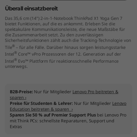
"
Überall einsatzbereit
Das 35,6 cm (14") 2-in-1-Notebook ThinkPad X1 Yoga Gen 7
I
bietet Funktionen, auf die es ankommt. Erleben Sie die
spektakuläre Kommunikationsleiste, die neue Maßstäbe für
n
die Zusammenarbeit setzt. Zu den zuverlässigen
Sicherheitsfunktionen zählt auch die Tracking-Technologie von
t
®
Tile
– für alle Fälle. Darüber hinaus sorgen leistungsstarke
®
Intel
Core™ vPro Prozessoren der 12. Generation auf der
e
®
Intel
Evo™ Plattform für reaktionsschnelle Performance
unterwegs.
l
)
B2B-Preise:
Nur für Mitglieder
Lenovo Pro beitreten &
sparen ›
Preise für Studenten & Lehrer:
Nur für Mitglieder
Lenovo
Education beitreten & sparen ›
Sparen Sie 50 % auf Premier Support Plus
bei Lenovo Pro
mit Think PCs: schnellste Reparaturen, Support und
Extras