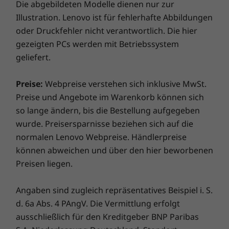
mit FHD-Auflösung ersetzt, einschließlich IR-
Die abgebildeten Modelle dienen nur zur
Bedrohungen effizient abwehren. Entfesseln Sie das
Betriebssystems, von Routern/APs/Gateways, die Wi-Fi 6E unterstützen, sowie von
und Computer Vision-Technologie. Vier
Illustration. Lenovo ist für fehlerhafte Abbildungen
Potenzial für eine spannende virtuelle Reise!
den regionalen behördlichen Zertifizierungen und der Frequenzzuweisung.
integrierte Mikrofone mit KI-gestützter
oder Druckfehler nicht verantwortlich. Die hier
®
Geräuschunterdrückung durch Dolby Voice
Anschlüsse/Steckplätze
gezeigten PCs werden mit Betriebssystem
®
sowie vier Lautsprecher mit Dolby Atmos
2 x USB-C Thunderbolt™ 4
geliefert.
gewährleisten eine noch bessere
2 x USB-A 3.2 Gen 1
Zusammenarbeit.
Kopfhörer-/Mikrofon-Kombianschluss
Preise:
Webpreise verstehen sich inklusive MwSt.
HDMI 2.0b
Preise und Angebote im Warenkorb können sich
Optional: Nano SIM-Steckplatz
so lange ändern, bis die Bestellung aufgegeben
wurde. Preisersparnisse beziehen sich auf die
Die Übertragungsgeschwindigkeiten für USB-Anschlüsse sind ungefähre Angaben.
normalen Lenovo Webpreise. Händlerpreise
Abhängig von vielen Faktoren wie der Rechenkapazität von Host und
können abweichen und über den hier beworbenen
Peripheriegeräten, Dateieigenschaften, Systemkonfiguration und
Preisen liegen.
Betriebsumgebungen, können sie variieren und geringer ausfallen, als erwartet.
Angaben sind zugleich repräsentatives Beispiel i. S.
Tastatur
d. 6a Abs. 4 PAngV. Die Vermittlung erfolgt
Jedes Pixel zählt
Spritzwassergeschützt
ausschließlich für den Kreditgeber BNP Paribas
Glas-TrackPad 110 mm
Ob Sie eher Wert auf brillante Farben legen