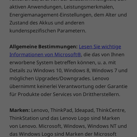
aktiven Anwendungen, Leistungsmerkmalen,
Energiemanagement-Einstellungen, dem Alter und
Zustand des Akkus und anderen
Zwei Lüfter für doppelte Coolness
kundenspezifischen Parametern.
Die Unterseite der Tasten unserer legendären
Allgemeine Bestimmungen:
Lesen Sie wichtige
ThinkPad Tastatur wurde neu gestaltet, sodass
Informationen von Microsoft®
, die das von Ihnen
sie durch einen Lufteinlass für einen besseren
erworbene System betreffen können, u. a. mit
Luftstrom sorgen. In Kombination mit zwei
Details zu Windows 10, Windows 8, Windows 7 und
Lüftern und einer Lüftungsöffnung an der
möglichen Upgrades/Downgrades. Lenovo
Rückseite sorgt das Kühlsystem des ThinkPad
übernimmt keinerlei Verantwortung oder Garantie
X1 Yoga Gen 7 dafür, dass dieses Convertible-
Notebook auch bei Überstunden kühl bleibt.
für Produkte oder Services von Drittherstellern.
Marken:
Lenovo, ThinkPad, Ideapad, ThinkCentre,
ThinkStation und das Lenovo Logo sind Marken
von Lenovo. Microsoft, Windows, Windows NT und
das Windows Logo sind Marken der Microsoft