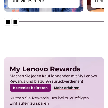
und vieles mehr.
Lenov
My Lenovo Rewards
Machen Sie jeden Kauf lohnender mit My Lenovo
Rewards und bis zu 9% zurückverdienen!
Kostenlos beitreten
Mehr erfahren
Nutzen Sie Rewards, um bei zukünftigen
Einkäufen zu sparen