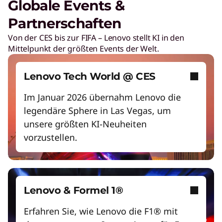
Globale Events &
Geringere Energiekosten
Partnerschaften
Schnelle Anpassung an sich ändernde
Von der CES bis zur FIFA – Lenovo stellt KI in den
Anforderungen
Mittelpunkt der größten Events der Welt.
Smarter arbeiten und spielen mit KI-PCs
Machen Sie die Belegschaft fit für die Zukunft
Lenovo Tech World @ CES
Unbegrenzte Gestaltungsmöglichkeiten mit KI
Im Januar 2026 übernahm Lenovo die
legendäre Sphere in Las Vegas, um
Neu beginnen
unsere größten KI-Neuheiten
vorzustellen.
Lenovo & Formel 1®
Erfahren Sie, wie Lenovo die F1® mit