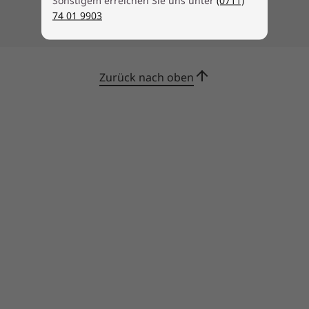
Sonstigem erreichen Sie uns unter
(0711)
74 01 9903
Der Inbegriff von Robustheit
Zurück nach oben
ThinkPad Notebooks bieten das perfekte
Verhältnis von Zuverlässigkeit und Robustheit.
Sie werden auf 12 Militärstandards getestet
und mehr als 200 Qualitätsprüfungen
unterzogen, um sicherzustellen, dass sie auch
unter extremen Bedingungen funktionieren.
Diese Tests decken alle schwierige
Umgebungsbedingungen ab, von der
arktischen Wildnis bis hin zu
Wüstensandstürmen, einschließlich
Temperatur-, Druck-, Staub-, Feuchtigkeits-
und Vibrationstests.