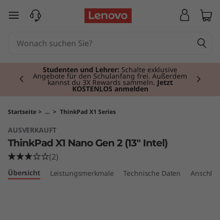
T
zum Hauptinhalt springen
h
i
Currently displaying item 2 of 3
n
Studenten und Lehrer:
Schalte exklusive
Angebote für den Schulanfang frei. Außerdem
kannst du 3X Rewards sammeln.
Jetzt
KOSTENLOS anmelden
k
P
Startseite
>
...
>
ThinkPad X1 Series
AUSVERKAUFT
a
ThinkPad X1 Nano Gen 2 (13" Intel)
d
(2)
Übersicht
Leistungsmerkmale
Technische Daten
Anschlüs
X
1