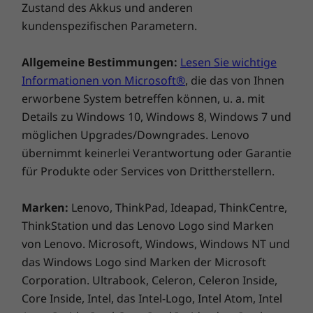
Zustand des Akkus und anderen
verfügt über eine physische Abdeckung. Ihre
kundenspezifischen Parametern.
Daten werden durch das dTPM (discrete
Trusted Platform Module) verschlüsselt und
Sie können sich mit Ihrem Fingerabdruck
Allgemeine Bestimmungen:
Lesen Sie wichtige
sicher anmelden.
Informationen von Microsoft®
, die das von Ihnen
erworbene System betreffen können, u. a. mit
Details zu Windows 10, Windows 8, Windows 7 und
möglichen Upgrades/Downgrades. Lenovo
übernimmt keinerlei Verantwortung oder Garantie
für Produkte oder Services von Drittherstellern.
Marken:
Lenovo, ThinkPad, Ideapad, ThinkCentre,
ThinkStation und das Lenovo Logo sind Marken
von Lenovo. Microsoft, Windows, Windows NT und
Zukunftsfähige Funktionen, wo immer Sie
das Windows Logo sind Marken der Microsoft
sind
Corporation. Ultrabook, Celeron, Celeron Inside,
Mit Ihrem ThinkPad X1 Nano Notebook sind
Core Inside, Intel, das Intel-Logo, Intel Atom, Intel
Sie unterwegs immer auf dem Laufenden. Die