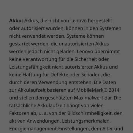
Wohlbefinden ist gesorgt: Das Gerät erinnert
Sie daran, regelmäßige Pausen einzulegen und
Dockingstationen sind separat erhältlich.
eine schlechte Körperhaltung zu vermeiden.
Akku:
Akkus, die nicht von Lenovo hergestellt
Lieferumfang
oder autorisiert wurden, können in den Systemen
ThinkPad X1 Nano Gen 2
nicht verwendet werden. Systeme können
USB-C 65 W (unterstützt die Rapid Charge
gestartet werden, die unautorisierten Akkus
Schnellladefunktion)
werden jedoch nicht geladen. Lenovo übernimmt
QuickStart-Handbuch
keine Verantwortung für die Sicherheit oder
Leistungsfähigkeit nicht autorisierter Akkus und
Die technischen Daten können je nach Region/Modell variieren.
keine Haftung für Defekte oder Schäden, die
durch deren Verwendung entstehen. Die Daten
Rundum sicherer
zur Akkulaufzeit basieren auf MobileMark® 2014
und stellen den geschätzten Maximalwert dar. Die
Die ThinkShield Sicherheitsfunktionen des
tatsächliche Akkulaufzeit hängt von vielen
ThinkPad X1 Nano umfassen fortschrittliche
Faktoren ab, u. a. von der Bildschirmhelligkeit, den
Biometrie und KI-Technologie.
aktiven Anwendungen, Leistungsmerkmalen,
Anwesenheitssensoren sperren Ihren PC,
Energiemanagement-Einstellungen, dem Alter und
wenn Sie sich entfernen, und die Webcam