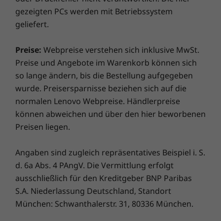
Kopfhörer-/Mikrofon-Kombianschluss
gezeigten PCs werden mit Betriebssystem
geliefert.
Die Übertragungsgeschwindigkeiten für USB-Anschlüsse sind ungefähre Angaben.
Abhängig von vielen Faktoren wie der Rechenkapazität von Host und
Preise:
Webpreise verstehen sich inklusive MwSt.
Peripheriegeräten, Dateieigenschaften, Systemkonfiguration und
Preise und Angebote im Warenkorb können sich
Betriebsumgebungen, können sie variieren und geringer ausfallen, als erwartet.
so lange ändern, bis die Bestellung aufgegeben
wurde. Preisersparnisse beziehen sich auf die
Tastatur
normalen Lenovo Webpreise. Händlerpreise
Spritzwassergeschützt
So leicht und doch voller smarter
können abweichen und über den hier beworbenen
Funktionen
Weiße LED-Beleuchtung
Preisen liegen.
Anrufsteuerungstasten (F9 – F11)
Das smarte, ultramobile ThinkPad X1 Nano
Angaben sind zugleich repräsentatives Beispiel i. S.
wiegt nur 0,97 kg. Dank Computer Vision und
Netzteil (PSU)
d. 6a Abs. 4 PAngV. Die Vermittlung erfolgt
einer FHD-MIPI-Hybrid-Infrarotkamera (beide
65 W (unterstützt Schnellladefunktion)
optional) wird das Display automatisch
ausschließlich für den Kreditgeber BNP Paribas
abgedunkelt, wenn es nicht verwendet wird,
S.A. Niederlassung Deutschland, Standort
Unterstütztes Docking
und Sie werden gewarnt, wenn Ihnen jemand
München: Schwanthalerstr. 31, 80336 München.
USB-C-Kabel-Dockingstation
über die Schulter blickt. Sogar für Ihr digitales
ThinkPad Thunderbolt™ 4-Dockingstation