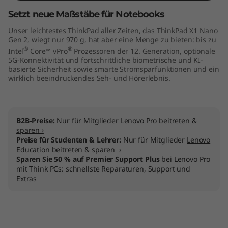
"
Setzt neue Maßstäbe für Notebooks
Unser leichtestes ThinkPad aller Zeiten, das ThinkPad X1 Nano
I
Gen 2, wiegt nur 970 g, hat aber eine Menge zu bieten: bis zu
®
®
Intel
Core™ vPro
Prozessoren der 12. Generation, optionale
n
5G-Konnektivität und fortschrittliche biometrische und KI-
basierte Sicherheit sowie smarte Stromsparfunktionen und ein
t
wirklich beeindruckendes Seh- und Hörerlebnis.
e
l
B2B-Preise:
Nur für Mitglieder
Lenovo Pro beitreten &
sparen ›
)
Preise für Studenten & Lehrer:
Nur für Mitglieder
Lenovo
Education beitreten & sparen ›
Sparen Sie 50 % auf Premier Support Plus
bei Lenovo Pro
mit Think PCs: schnellste Reparaturen, Support und
Extras