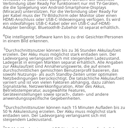
Verbindung über Ready For funktioniert nur mit TV-Geräten,
die die Spiegelung von Android-Smartphone-Displays
(Miracast) unterstützen. Für die Verbindung über Ready For
per Kabel muss der TV-Bildschirm oder Monitor über einen
HDMI-Anschluss oder USB-C-Videoeingang verfügen. Es wird
ein videofähiges USB-C-Kabel oder ein USB-C-auf-HDMI-
Adapter benötigt. Bluetooth®-Zubehör ist separat erhältlich.
4
Die intelligente Software kann bis zu drei Gesichter/Personen
in einem Bild erkennen.
5
Durchschnittsnutzer können bis zu 36 Stunden Akkulaufzeit
erzielen. Der Akku muss möglichst stark entladen sein. Der
Ladevorgang verlangsamt sich mit steigendem Ladezustand.
Ladegerät in einigen Märkten separat erhältlich. Alle Angaben
zur Akkulaufzeit sind Annäherungswerte, die auf einem
durchschnittlichen gemischten Benutzerprofil basieren, das
sowohl Nutzungs- als auch Standby-Zeiten unter optimalen
Netzbedingungen berücksichtigt. Die tatsächliche Akkulaufzeit
variiert und ist von vielen Faktoren abhängig, dazu zählen
Signalstärke, Netzwerkkonfiguration, Alter des Akkus,
Betriebstemperatur, ausgewählte Features,
Geräteeinstellungen sowie sprach-, daten- und andere
anwendungsspezifische Gegebenheiten.
6
Durchschnittsnutzer können nach 15 Minuten Aufladen bis zu
50 % Akkuleistung erzielen. Der Akku muss möglichst stark
entladen sein. Der Ladevorgang verlangsamt sich mit
steigendem Ladezustand.
7