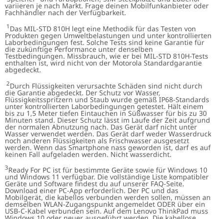
variieren je nach Markt. Frage deinen Mobilfunkanbieter oder
Fachhändler nach der Verfügbarkeit.
1
Das MIL-STD 810H legt eine Methodik für das Testen von
Produkten gegen Umweltbelastungen und unter kontrollierten
Laborbedingungen fest. Solche Tests sind keine Garantie für
die zukünftige Performance unter denselben
Testbedingungen. Missbrauch, wie er bei MIL-STD 810H-Tests
enthalten ist, wird nicht von der Motorola Standardgarantie
abgedeckt.
2
Durch Flüssigkeiten verursachte Schäden sind nicht durch
die Garantie abgedeckt. Der Schutz vor Wasser,
Flüssigkeitsspritzern und Staub wurde gemäß IP68-Standards
unter kontrollierten Laborbedingungen getestet. Hält einem
bis zu 1,5 Meter tiefen Eintauchen in Süßwasser für bis zu 30
Minuten stand. Dieser Schutz lässt im Laufe der Zeit aufgrund
der normalen Abnutzung nach. Das Gerät darf nicht unter
Wasser verwendet werden. Das Gerät darf weder Wasserdruck
noch anderen Flüssigkeiten als Frischwasser ausgesetzt
werden. Wenn das Smartphone nass geworden ist, darf es auf
keinen Fall aufgeladen werden. Nicht wasserdicht.
3
Ready For PC ist für bestimmte Geräte sowie für Windows 10
und Windows 11 verfügbar. Die vollständige Liste kompatibler
Geräte und Software findest du auf unserer FAQ-Seite.
Download einer PC-App erforderlich. Der PC und das
Mobilgerät, die kabellos verbunden werden sollen, müssen an
demselben WLAN-Zugangspunkt angemeldet ODER über ein
USB-C-Kabel verbunden sein. Auf dem Lenovo ThinkPad muss
Windows 10 oder neuer ausgeführt werden. Die kabellose