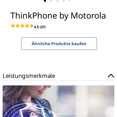
b
y
ThinkPhone by Motorola
M
4.5
(37)
o
t
Ähnliche Produkte kaufen
o
r
Leistungsmerkmale
o
l
a