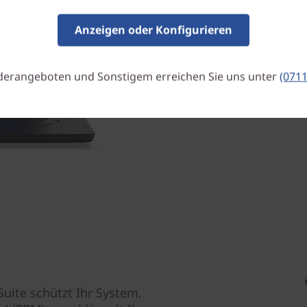
Anhören Ihrer Lieblingsmus
Anzeigen oder Konfigurieren
Akkuenergie für einen 
Das ThinkPad L14 bietet Akk
derangeboten und Sonstigem erreichen Sie uns unter
(0711
Sie niemals an Ihren Schrei
Ihre Arbeit überall erledigen
Suite schützt Ihr System.