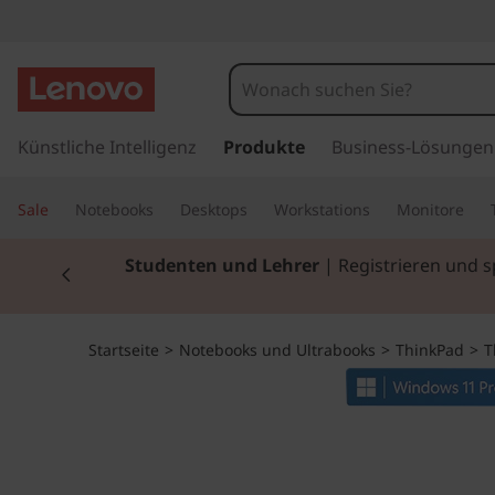
T
h
i
z
u
Künstliche Intelligenz
Produkte
Business-Lösungen
n
m
H
k
Sale
Notebooks
Desktops
Workstations
Monitore
a
u
P
Currently displaying item 2 of 3
Studenten und Lehrer
| Registrieren und 
p
t
a
i
n
d
Startseite
>
Notebooks und Ultrabooks
>
ThinkPad
>
T
h
a
L
l
t
1
s
p