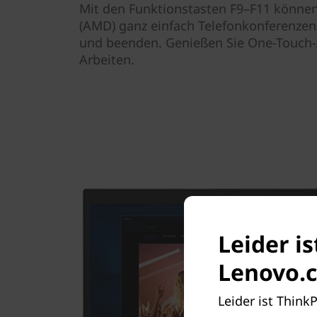
Mit den Funktionstasten F9–F11 können
(AMD) ganz einfach Telefonkonferenze
und beenden. Genießen Sie One-Touch-A
Arbeiten.
Leider i
Lenovo.c
Leider ist Think