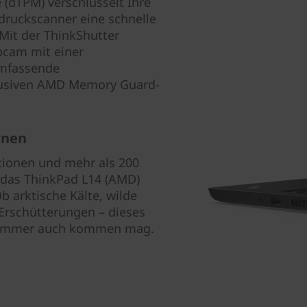
 (dTPM) verschlüsselt Ihre
druckscanner eine schnelle
Mit der ThinkShutter
cam mit einer
Umfassende
lusiven AMD Memory Guard-
nnen
kationen und mehr als 200
s das ThinkPad L14 (AMD)
 arktische Kälte, wilde
Erschütterungen – dieses
as immer auch kommen mag.