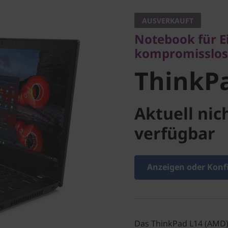
kompromissloser 
AUSVERKAUFT
ThinkPa
Notebook für E
kompromisslos
ThinkP
Aktuell nic
verfügbar
Anzeigen oder Konf
Das ThinkPad L14 (AMD)