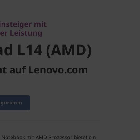
Leistung
d L14 (AMD)
insteiger mit
er Leistung
ad L14 (AMD)
ht auf Lenovo.com
igurieren
 Notebook mit AMD Prozessor bietet ein