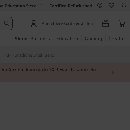
vo Education
Store
Certified Refurbished
Anmelden/Konto erstellen
Shop:
Business
Education
Gaming
Creator
KI (Künstliche Intelligenz)
rei. Außerdem kannst du 3X Rewards sammeln.
teiger mit