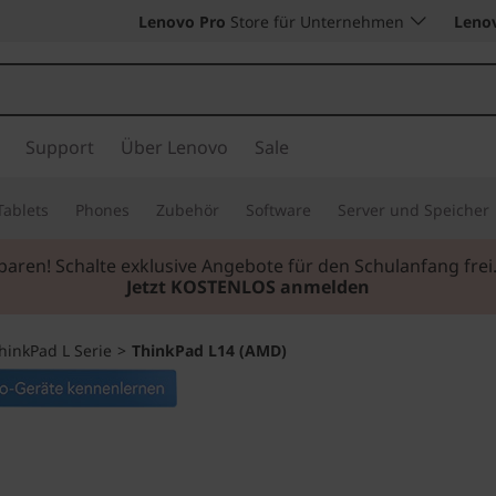
Lenovo Pro
Store für Unternehmen
Leno
Support
Über Lenovo
Sale
Tablets
Phones
Zubehör
Software
Server und Speicher
sparen! Schalte exklusive Angebote für den Schulanfang f
Jetzt KOSTENLOS anmelden
hinkPad L Serie
>
ThinkPad L14 (AMD)
Notebook für Eins