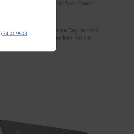
ik auf diesem Gerät genießen können.
ganzen Tag
uenergie für einen ganzen Tag, sodass
) 74 01 9903
btisch gebunden sind. So können Sie
.