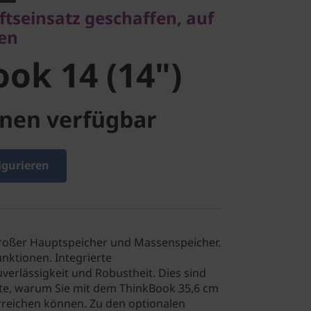
k 14 (14")
ftseinsatz geschaffen, auf
ten
ok 14 (14")
nen verfügbar
igurieren
roßer Hauptspeicher und Massenspeicher.
unktionen. Integrierte
verlässigkeit und Robustheit. Dies sind
te, warum Sie mit dem ThinkBook 35,6 cm
rreichen können. Zu den optionalen