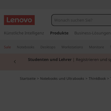
T
h
i
z
u
Künstliche Intelligenz
Produkte
Business-Lösungen
n
m
H
k
Sale
Notebooks
Desktops
Workstations
Monitore
a
u
B
Currently displaying item 2 of 3
Studenten und Lehrer
| Registrieren und 
p
t
o
i
n
o
Startseite
>
Notebooks und Ultrabooks
>
ThinkBook
>
h
a
k
l
t
1
s
p