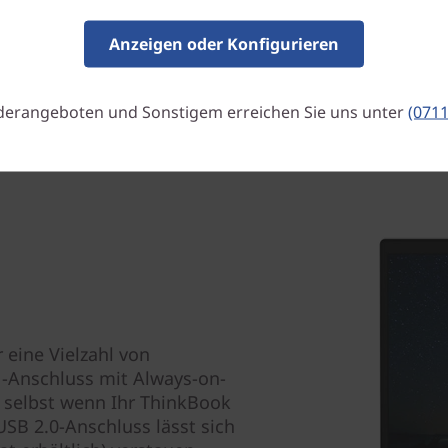
Anzeigen oder Konfigurieren
derangeboten und Sonstigem erreichen Sie uns unter
(0711
 eine Vielzahl von
1-Anschluss mit Always-on-
 selbst wenn Ihr ThinkBook
USB 2.0-Anschluss lässt sich