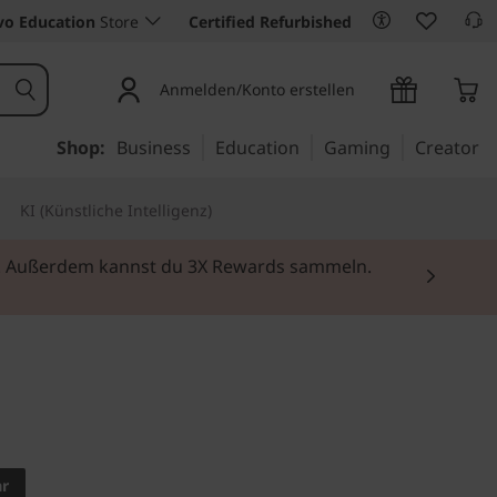
vo Education
Store
Certified Refurbished
Anmelden/Konto erstellen
Shop:
Business
Education
Gaming
Creator
KI (Künstliche Intelligenz)
rei. Außerdem kannst du 3X Rewards sammeln.
einsatz geschaffen, auf
ar