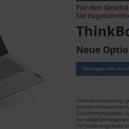
ThinkBoo
Für den Geschä
Sie zugeschnit
ThinkBo
Neue Optio
Anzeigen oder Konf
Hohe Rechenleistung, g
Intuitive zeitsparende F
Sicherheitsmerkmale, Zu
nur einige der Argumen
(14") unterwegs mehr e