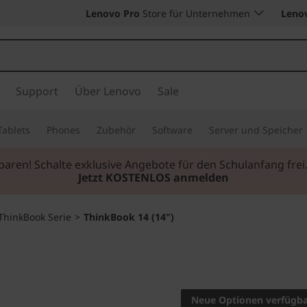
Lenovo Pro
Store für Unternehmen
Leno
Support
Über Lenovo
Sale
Tablets
Phones
Zubehör
Software
Server und Speicher
sparen! Schalte exklusive Angebote für den Schulanfang f
Jetzt KOSTENLOS anmelden
ThinkBook Serie
>
ThinkBook 14 (14")
Für den Geschäfts
Sie zugeschnitten
Neue Optionen verfügb