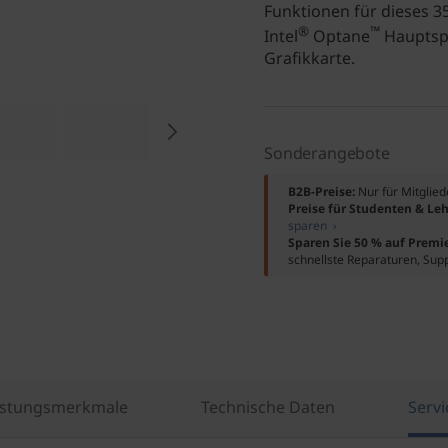
Funktionen für dieses 3
®
™
Intel
Optane
Hauptspe
Grafikkarte.
Sonderangebote
B2B-Preise:
Nur für Mitglie
Preise für Studenten & Leh
sparen ›
Sparen Sie 50 % auf Premi
schnellste Reparaturen, Sup
istungsmerkmale
Technische Daten
Servi