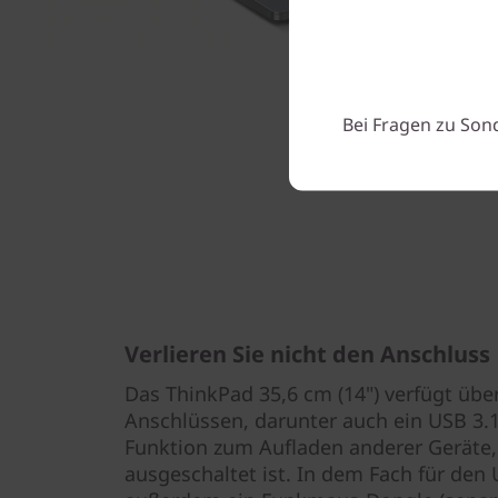
Bei Fragen zu Son
Verlieren Sie nicht den Anschluss
Das ThinkPad 35,6 cm (14") verfügt über
Anschlüssen, darunter auch ein USB 3.
Funktion zum Aufladen anderer Geräte,
ausgeschaltet ist. In dem Fach für den 