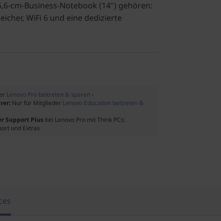
5,6-cm-Business-Notebook (14") gehören:
icher, WiFi 6 und eine dedizierte
der
Lenovo Pro beitreten & sparen ›
rer:
Nur für Mitglieder
Lenovo Education beitreten &
er Support Plus
bei Lenovo Pro mit Think PCs:
port und Extras
ces