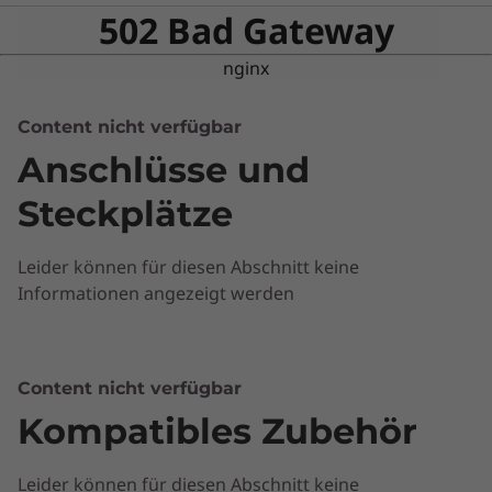
502 Bad Gateway
nginx
Content nicht verfügbar
Anschlüsse und
Steckplätze
Leider können für diesen Abschnitt keine
Informationen angezeigt werden
Nur das Wichtige im Fokus
Content nicht verfügbar
Noch schneller, einfacher und sicherer: Das
Kompatibles Zubehör
Chromebook S340-14 läuft auf einem schnellen
®
Intel
Prozessor, sodass das
Leider können für diesen Abschnitt keine
benutzerfreundliche Chrome OS sowie