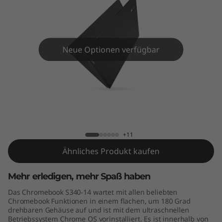
m
e
b
Neue Optionen verfügbar
o
o
k
Lenovo Chromebook S340 (14")
S
+11
3
Ähnliches Produkt kaufen
4
Mehr erledigen, mehr Spaß haben
0
Das Chromebook S340-14 wartet mit allen beliebten
Chromebook Funktionen in einem flachen, um 180 Grad
(
drehbaren Gehäuse auf und ist mit dem ultraschnellen
Betriebssystem Chrome OS vorinstalliert. Es ist innerhalb von