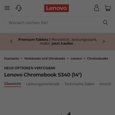
L
zum Hauptinhalt springen
e
n
Currently displaying item 3 of 3
o
Premium-Tablets
I Persönlich, leistungsstark,
mobil.
Jetzt kaufen
.
v
o
Startseite
>
Notebooks und Ultrabooks
>
Lenovo
>
Chromebooks
NEUE OPTIONEN VERFÜGBAR
C
Lenovo Chromebook S340 (14")
h
Übersicht
Leistungsmerkmale
Technische Daten
Anschlüs
r
o