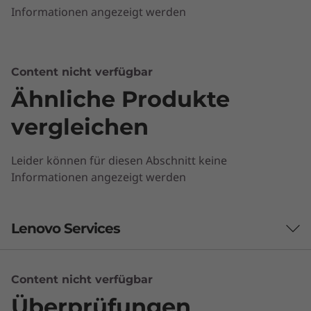
Informationen angezeigt werden
mehrere Anwendungen vollkommen mühelos
ausgeführt werden können. Es verfügt
außerdem über eine vollständige Tastatur und
ein großzügiges Trackpad für einen optimalen
Content nicht verfügbar
Arbeitsfluss. Sie können dieses Chromebook
Ähnliche Produkte
überallhin mitnehmen und Ihre Arbeit auf
effiziente Weise erledigen.
vergleichen
Leider können für diesen Abschnitt keine
Informationen angezeigt werden
Lenovo Services
Content nicht verfügbar
Support auf hohem Niveau
Überprüfungen
Erleben Sie ultimativen technischen Support