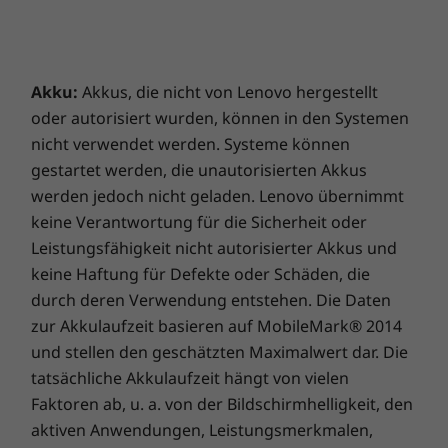
Sie immer auf Ihre Daten zugreifen, auch wenn
Sie das Notebook nicht zu Hand haben,
während Ihre E-Mails, Karten, Dokumente und
Bilder sicher lokal oder in der Cloud
Akku:
Akkus, die nicht von Lenovo hergestellt
gespeichert sind.
oder autorisiert wurden, können in den Systemen
nicht verwendet werden. Systeme können
gestartet werden, die unautorisierten Akkus
werden jedoch nicht geladen. Lenovo übernimmt
keine Verantwortung für die Sicherheit oder
Leistungsfähigkeit nicht autorisierter Akkus und
keine Haftung für Defekte oder Schäden, die
durch deren Verwendung entstehen. Die Daten
zur Akkulaufzeit basieren auf MobileMark® 2014
und stellen den geschätzten Maximalwert dar. Die
tatsächliche Akkulaufzeit hängt von vielen
Faktoren ab, u. a. von der Bildschirmhelligkeit, den
aktiven Anwendungen, Leistungsmerkmalen,