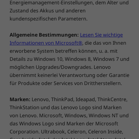
Energiemanagement-Einstellungen, dem Alter und
Zustand des Akkus und anderen
Verfügbarkeit der neuesten Apps
kundenspezifischen Parametern.
Der Google Play Store auf dem Chromebook
S340-14 bietet Ihnen Zugang zu grenzenloser
Allgemeine Bestimmungen:
Lesen Sie wichtige
Unterhaltung. Schon ab dem Moment Ihrer
Informationen von Microsoft®
, die das von Ihnen
Anmeldung stehen Ihnen Millionen Apps sowie
erworbene System betreffen können, u. a. mit
eine umfassende Bibliothek mit Spielen, Songs,
Details zu Windows 10, Windows 8, Windows 7 und
Filmen, TV-Sendungen, Büchern usw. zur
möglichen Upgrades/Downgrades. Lenovo
Verfügung. Ob Sie sich für Fotografie
übernimmt keinerlei Verantwortung oder Garantie
interessieren, Aktienhandel betreiben oder
für Produkte oder Services von Drittherstellern.
einfach mit Ihren Freunden in Kontakt bleiben
möchten – für jeden Zweck gibt es eine App.
Marken:
Lenovo, ThinkPad, Ideapad, ThinkCentre,
ThinkStation und das Lenovo Logo sind Marken
von Lenovo. Microsoft, Windows, Windows NT und
das Windows Logo sind Marken der Microsoft
Corporation. Ultrabook, Celeron, Celeron Inside,