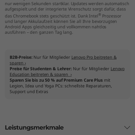
nur wenigen Sekunden startklar. Updates werden automatisch
1
aufgespielt und der integrierte Virenschutz sorgt dafür, dass
®
das Chromebook stets geschützt ist. Dank Intel
Prozessor
4
und langer Akkulaufzeit können Sie all Ihre bevorzugten
Android Apps gleichzeitig und vollkommen nahtlos
"
ausführen – den ganzen Tag lang.
)
B2B-Preise:
Nur für Mitglieder
Lenovo Pro beitreten &
sparen ›
Preise für Studenten & Lehrer:
Nur für Mitglieder
Lenovo
Education beitreten & sparen ›
Sparen Sie bis zu 50 % auf Premium Care Plus
mit
Legion, Idea und Yoga PCs: schnellste Reparaturen,
Support und Extras
Leistungsmerkmale