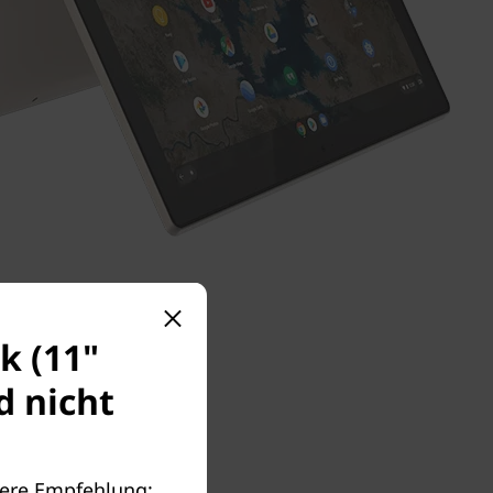
k (11"
d nicht
nsere Empfehlung: