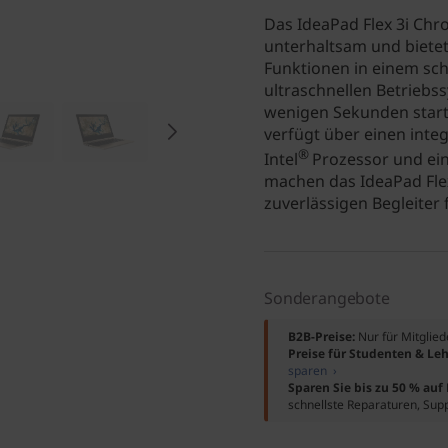
Das IdeaPad Flex 3i Chrom
unterhaltsam und biete
Funktionen in einem sc
ultraschnellen Betriebs
wenigen Sekunden startk
verfügt über einen inte
®
Intel
Prozessor und ein
machen das IdeaPad Fle
zuverlässigen Begleiter
Sonderangebote
B2B-Preise:
Nur für Mitglie
Preise für Studenten & Leh
sparen ›
Sparen Sie bis zu 50 % au
schnellste Reparaturen, Sup