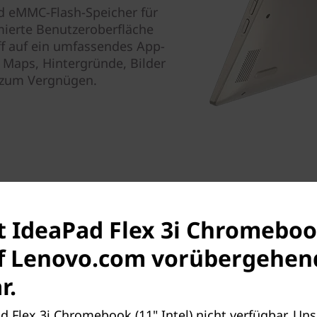
d eMMC-Flash-Speicher für
mierte Benutzeroberfläche
f auf ein umfassendes App-
Maps, Hintergründe, Bilder
t zum Vergnügen.
st IdeaPad Flex 3i Chromeboo
uf Lenovo.com vorübergehen
r.
ad Flex 3i Chromebook (11" Intel) nicht verfügbar. U