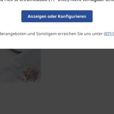
Erstklassige Bilder und
Anzeigen oder Konfigurieren
Das IPS-Display des IdeaPad
Teilen von Bildern und Vide
Touchscreen-Technologie kö
derangeboten und Sonstigem erreichen Sie uns unter
(0711
Bildschirm anklicken oder zi
Benutzererfahrung.