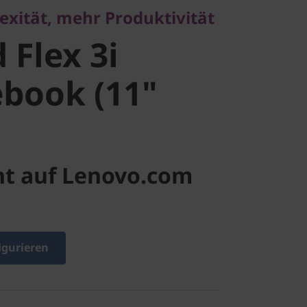
xität, mehr Produktivität
ook (11"
 Flex 3i
book (11"
ht auf Lenovo.com
igurieren