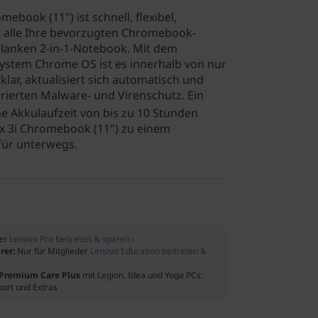
ebook (11") ist schnell, flexibel,
t alle Ihre bevorzugten Chromebook-
hlanken 2-in-1-Notebook. Mit dem
system Chrome OS ist es innerhalb von nur
lar, aktualisiert sich automatisch und
grierten Malware- und Virenschutz. Ein
e Akkulaufzeit von bis zu 10 Stunden
x 3i Chromebook (11") zu einem
 für unterwegs.
der
Lenovo Pro beitreten & sparen ›
rer:
Nur für Mitglieder
Lenovo Education beitreten &
f Premium Care Plus
mit Legion, Idea und Yoga PCs:
port und Extras