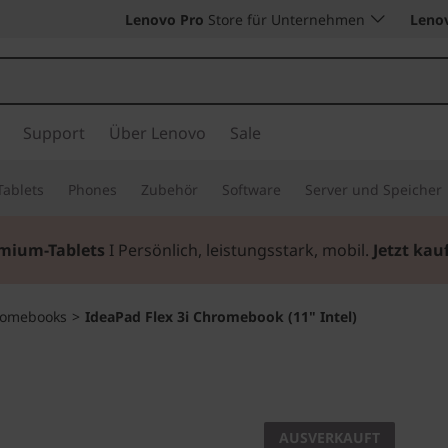
Lenovo Pro
Store für Unternehmen
Leno
Support
Über Lenovo
Sale
Tablets
Phones
Zubehör
Software
Server und Speicher
mium-Tablets
I Persönlich, leistungsstark, mobil.
Jetzt kau
romebooks
>
IdeaPad Flex 3i Chromebook (11" Intel)
Weniger Komplexi
IdeaPad 
AUSVERKAUFT