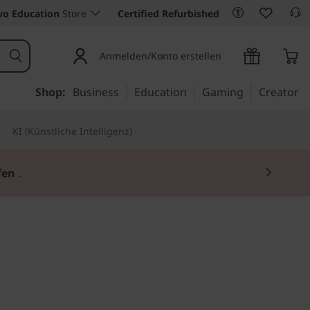
vo Education
Store
Certified Refurbished
Anmelden/Konto erstellen
Shop:
Business
Education
Gaming
Creator
KI (Künstliche Intelligenz)
fen
.
tät, mehr Produktivität
Flex 3i