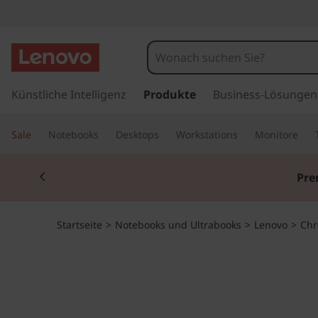
I
d
e
z
u
Künstliche Intelligenz
Produkte
Business-Lösungen
a
m
H
P
Sale
Notebooks
Desktops
Workstations
Monitore
a
u
a
Currently displaying item 3 of 3
p
Pre
t
d
i
n
F
Startseite
>
Notebooks und Ultrabooks
>
Lenovo
>
Ch
h
a
l
l
t
e
s
p