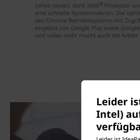
®
sehen lassen, dank Intel
Prozessor un
eine schnelle Systemreaktion. Die opti
des Chrome Betriebssystems mit Zugrif
Angebot von Google Play sowie Google 
und vieles mehr macht auch die Arbei
Leider i
Intel) a
verfügba
Leider ist IdeaP