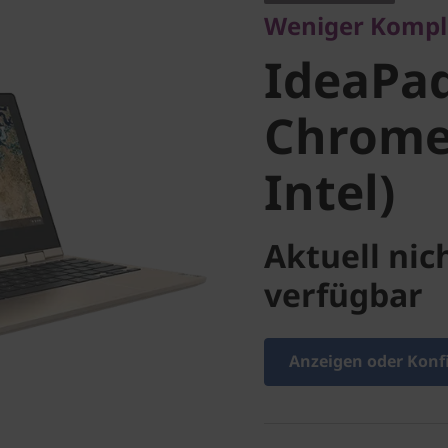
Weniger Komple
Chromeb
IdeaPad
Intel)
Chrome
Intel)
Aktuell nic
verfügbar
Anzeigen oder Konf