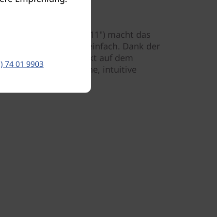
 Touchfunktion
 Flex 3i Chromebook (11") macht das
os mit Freunden ganz einfach. Dank der
nnen Sie Dateien direkt auf dem
) 74 01 9903
ehen – für eine einfache, intuitive