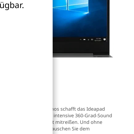
fügbar.
rlebnis
®
nologie von Dolby
Atmos schafft das Ideapad
arkes Klangerlebnis. Der intensive 360-Grad-Sound
ern wird Sie garantiert mitreißen. Und ohne
 entspannt zurück und lauschen Sie dem