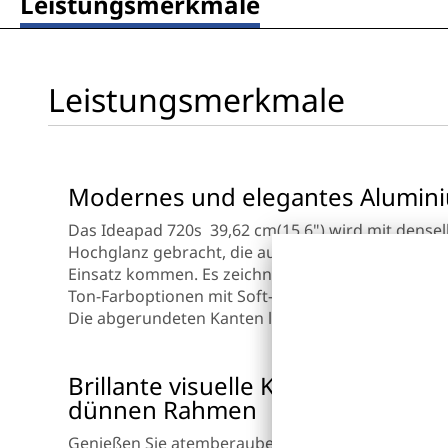
Leistungsmerkmale
Leistungsmerkmale
Modernes und elegantes Alumin
Das Ideapad 720s 39,62 cm(15,6") wird mit dense
Hochglanz gebracht, die auch bei der Verarbeit
Einsatz kommen. Es zeichnet sich durch edle Deta
Ton-Farboptionen mit Soft-Touch-Beschichtung in 
Die abgerundeten Kanten lassen es noch schlanker
Brillante visuelle Klarheit in ein
dünnen Rahmen
Genießen Sie atemberaubende Grafik beim Strea