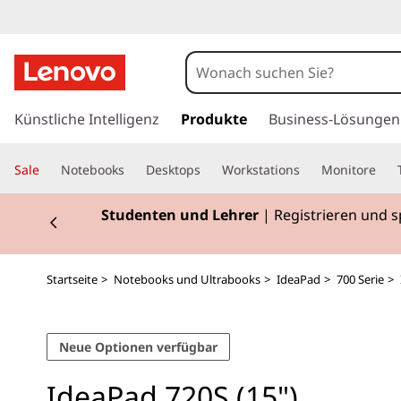
I
d
e
z
u
Künstliche Intelligenz
Produkte
Business-Lösungen
a
m
H
P
Sale
Notebooks
Desktops
Workstations
Monitore
a
u
a
Currently displaying item 2 of 3
Studenten und Lehrer
| Registrieren und 
p
t
d
i
n
7
Startseite
>
Notebooks und Ultrabooks
>
IdeaPad
>
700 Serie
>
h
a
2
l
Neue Optionen verfügbar
t
0
s
IdeaPad 720S (15")
p