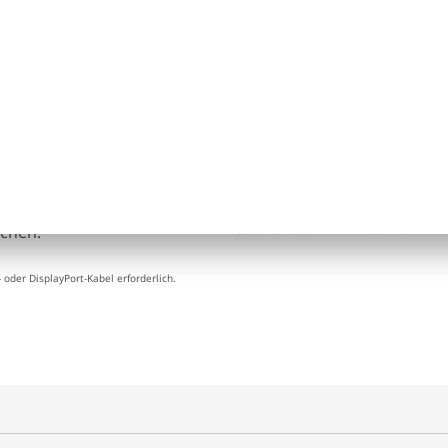
inem Thunderbolt™ 3-USB-C-
stechnologie, die
eräte und schnelles
an ein 4K-Display* an und
s zu 40 Gbit/s – der
3.0! Sie können mehrere
en. Oder Geräte einfach
achen.
- oder DisplayPort-Kabel erforderlich.