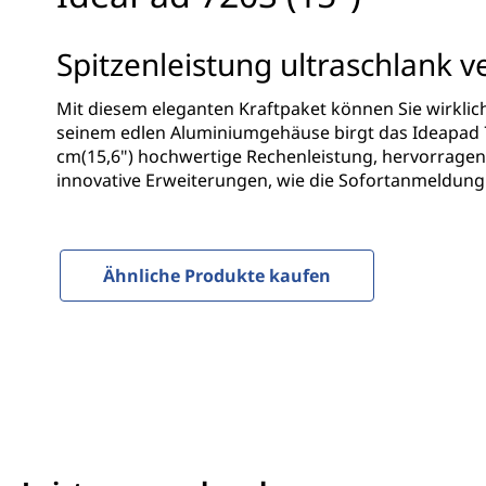
S
r
(
i
Spitzenleistung ultraschlank v
n
1
g
Mit diesem eleganten Kraftpaket können Sie wirklich 
e
5
seinem edlen Aluminiumgehäuse birgt das Ideapad 
n
cm(15,6") hochwertige Rechenleistung, hervorrage
"
innovative Erweiterungen, wie die Sofortanmeldung
)
Ähnliche Produkte kaufen