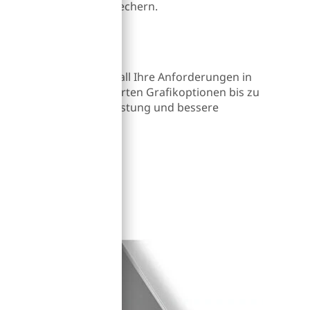
®
JBL
-Premium-Lautsprechern.
tung mit NVIDIA
9,62 cm(15,6") erfüllt all Ihre Anforderungen in
terhaltung. Mit dedizierten Grafikoptionen bis zu
 Sie maximale Grafikleistung und bessere
und Videobearbeitung.