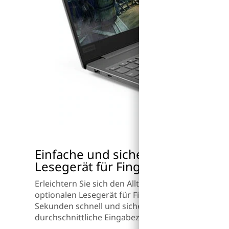
Einfache und sichere Anmeldung 
Lesegerät für Fingerabdrücke
Erleichtern Sie sich den Alltag mit Windows Hello.
optionalen Lesegerät für Fingerabdrücke, können S
Sekunden schnell und sicher einloggen. Das ist dre
durchschnittliche Eingabezeit eines Kennworts. Ei