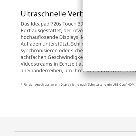
Ultraschnelle Verbindungen
Das Ideapad 720s Touch 39,62 cm(15,6") ist mit e
Port ausgestattet, der revolutionären Verbindung
hochauflösende Displays, leistungsstarke Dateng
Aufladen unterstützt. Schließen Sie Ihr Notebook 
synchronisieren oder sichern Sie Ihre Daten mit bi
achtfachen Geschwindigkeit im Vergleich zu USB 
Videostreams in Echtzeit aufnehmen und bearbeit
aneinanderreihen, um Ihren Workflow zu vereinf
* Für den Anschluss an ein Display ist je nach Schnittstelle ein USB-C-auf-HDMI