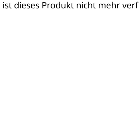
 ist dieses Produkt nicht mehr ver
e Assistentin, die Ihnen alle
inträgt und sogar Termine
t mit über Tausend Apps und
 die Sie brauchen. Dabei
ng von bis zu vier Metern
müssen nicht direkt neben
Fesselndes Klange
Mit der revolutionären Tech
720s 39,62 cm(15,6") ein st
bei Verwendung von Kopfhör
Kopfhörer? Lehnen Sie sich