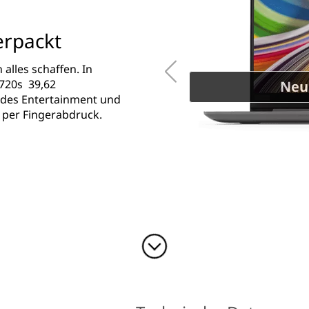
erpackt
alles schaffen. In
720s 39,62
Neu
ndes Entertainment und
 per Fingerabdruck.