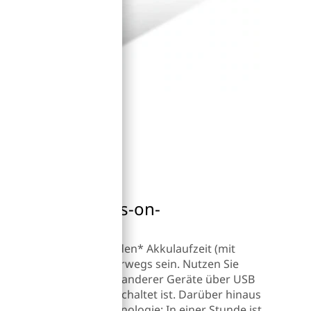
fzeit und Always-on-
Akku – mehr als 9 Stunden* Akkulaufzeit (mit
e den ganzen Tag unterwegs sein. Nutzen Sie
ktion, die das Aufladen anderer Geräte über USB
n Ihr Notebook ausgeschaltet ist. Darüber hinaus
grierten Schnellladetechnologie: In einer Stunde ist