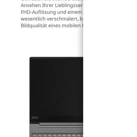
Ansehen Ihrer Lieblingsserie oder beim Durchstöb
FHD-Auflösung und einem neuen Design, das den
wesentlich verschmälert, bietet das Ideapad 720s 
Bildqualität eines mobilen Heimkinos.