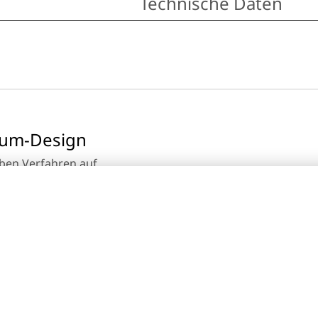
Technische Daten
ium-Design
lben Verfahren auf
ung von Diamanten zum
ils und aufwendige Ton-in-
Platin oder Eisengrau aus.
 wirken als es ohnehin ist.
em besonders
men von Videos, beim