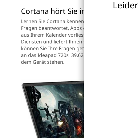
Leider
Cortana hört Sie im ganzen Raum
Lernen Sie Cortana kennen, Ihre persönliche digital
Fragen beantwortet, Apps öffnet, Erinnerungen e
aus Ihrem Kalender vorliest. Cortana funktionier
Diensten und liefert Ihnen so stets die Antworten,
können Sie Ihre Fragen getrost aus einer Entfernu
an das Ideapad 720s 39,62 cm(15,6") richten und 
dem Gerät stehen.