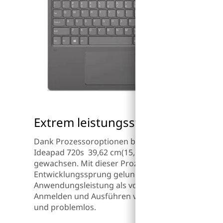
Extrem leistungsstark für Produkti
®
Dank Prozessoroptionen bis zu Intel
Core™ der 7
Ideapad 720s 39,62 cm(15,6") den Innovationen d
gewachsen. Mit dieser Prozessorgeneration ist e
Entwicklungssprung gelungen: Sie bietet bis zu 4
Anwendungsleistung als vorherige Generationen.
Anmelden und Ausführen von mehreren Programme
und problemlos.