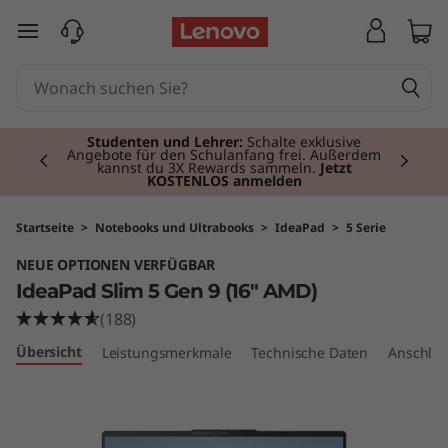
I
zum Hauptinhalt springen
d
e
Currently displaying item 2 of 3
a
Studenten und Lehrer:
Schalte exklusive
Angebote für den Schulanfang frei. Außerdem
kannst du 3X Rewards sammeln.
Jetzt
KOSTENLOS anmelden
P
a
Startseite
>
Notebooks und Ultrabooks
>
IdeaPad
>
5 Serie
NEUE OPTIONEN VERFÜGBAR
d
IdeaPad Slim 5 Gen 9 (16" AMD)
S
(188)
Übersicht
Leistungsmerkmale
Technische Daten
Anschlüs
l
i