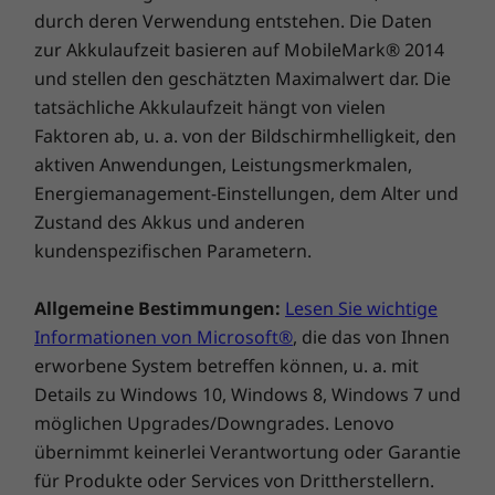
durch deren Verwendung entstehen. Die Daten
zur Akkulaufzeit basieren auf MobileMark® 2014
Ermöglicht Ihnen ein Maximum an
und stellen den geschätzten Maximalwert dar. Die
Produktivität
tatsächliche Akkulaufzeit hängt von vielen
Halten Sie Abgabetermine ein und meistern Sie
Faktoren ab, u. a. von der Bildschirmhelligkeit, den
alle Aufgaben, denn Multitasking ist jetzt so
aktiven Anwendungen, Leistungsmerkmalen,
einfach wie nie zuvor. Genießen Sie dank der
Energiemanagement-Einstellungen, dem Alter und
Schnellladetechnologie neue
Zustand des Akkus und anderen
Spitzengeschwindigkeiten, bei denen 15
kundenspezifischen Parametern.
Minuten Aufladen eine Akkulaufzeit von 2
Stunden bieten. Machen Sie sich keine
Allgemeine Bestimmungen:
Lesen Sie wichtige
Gedanken mehr über den Batterieverbrauch.
Informationen von Microsoft®
, die das von Ihnen
Und wenn Sie Ihr Ladegerät anschließen
erworbene System betreffen können, u. a. mit
müssen, sei es zum sofortigen Aufladen oder
Details zu Windows 10, Windows 8, Windows 7 und
zur nahtlosen Datenübertragung, können Sie
möglichen Upgrades/Downgrades. Lenovo
sich ebenfalls auf das IdeaPad Slim 5 Gen 9
übernimmt keinerlei Verantwortung oder Garantie
Notebook verlassen. Sie können sich sofort mit
nur einer Fingerberührung oder einem Lächeln
für Produkte oder Services von Drittherstellern.