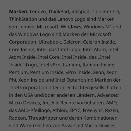
auf Ihrem Gesicht anmelden – während der
optionale ToF-Kamerasensor das System allein
Marken:
Lenovo, ThinkPad, Ideapad, ThinkCentre,
durch Ihre Anwesenheit weckt.
ThinkStation und das Lenovo Logo sind Marken
von Lenovo. Microsoft, Windows, Windows NT und
das Windows Logo sind Marken der Microsoft
Corporation. Ultrabook, Celeron, Celeron Inside,
Core Inside, Intel, das Intel-Logo, Intel Atom, Intel
Atom Inside, Intel Core, Intel Inside, das „Intel
Inside“-Logo, Intel vPro, Itanium, Itanium Inside,
Pentium, Pentium Inside, vPro Inside, Xeon, Xeon
Phi, Xeon Inside und Intel Optane sind Marken der
Intel Corporation oder ihrer Tochtergesellschaften
in den USA und/oder anderen Ländern. Advanced
Micro Devices, Inc. Alle Rechte vorbehalten. AMD,
das AMD-Pfeillogo, Athlon, EPYC, FreeSync, Ryzen,
Radeon, Threadripper und deren Kombinationen
sind Warenzeichen von Advanced Micro Devices,
Robustheit hat sich noch nie so gut