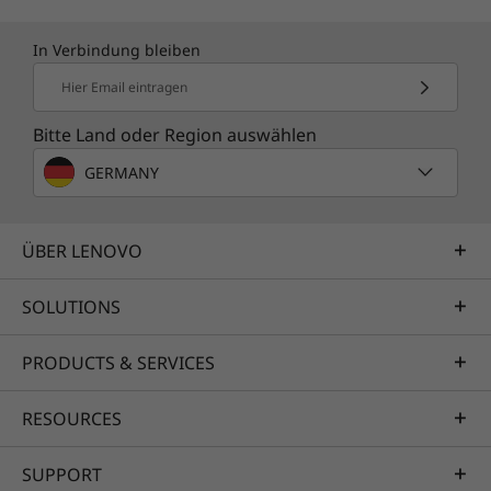
Verbindungsunterbrechungen in Echtzeit und
bringt Sie automatisch schnell wieder online.
In Verbindung bleiben
Außerdem filtert Smart Noise Cancelling
Hier Email eintragen
Hintergrundgeräusche heraus, wodurch Ihre
Stimme klar und deutlich zu hören ist.
Bitte Land oder Region auswählen
GERMANY
ÜBER LENOVO
SOLUTIONS
PRODUCTS & SERVICES
RESOURCES
SUPPORT