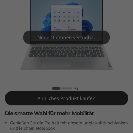
m
5
G
e
Neue Optionen verfügbar
n
9
IdeaPad Slim 5 Gen 9 (16" AMD)
(
1
+8
Ähnliches Produkt kaufen
6
"
Die smarte Wahl für mehr Mobilität
Genießen Sie die Freiheit mit diesem unglaublich schlanken
A
und leichten Notebook