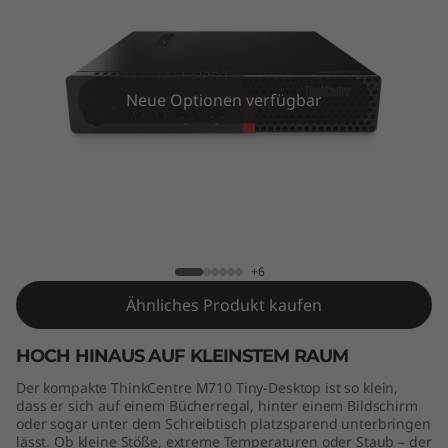
e
M
7
Neue Optionen verfügbar
1
0
T
ThinkCentre M710 Tiny
i
+6
n
Ähnliches Produkt kaufen
y
HOCH HINAUS AUF KLEINSTEM RAUM
Der kompakte ThinkCentre M710 Tiny-Desktop ist so klein,
dass er sich auf einem Bücherregal, hinter einem Bildschirm
oder sogar unter dem Schreibtisch platzsparend unterbringen
lässt. Ob kleine Stöße, extreme Temperaturen oder Staub – der