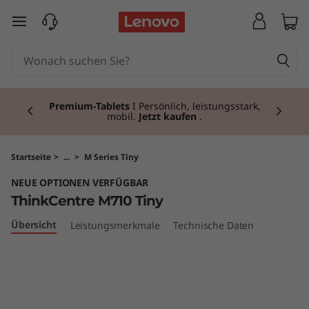
T
zum Hauptinhalt springen
h
i
Currently displaying item 3 of 3
n
Premium-Tablets
I Persönlich, leistungsstark,
mobil.
Jetzt kaufen
.
k
C
Startseite
>
...
>
M Series Tiny
NEUE OPTIONEN VERFÜGBAR
e
ThinkCentre M710 Tiny
n
Übersicht
Leistungsmerkmale
Technische Daten
t
r