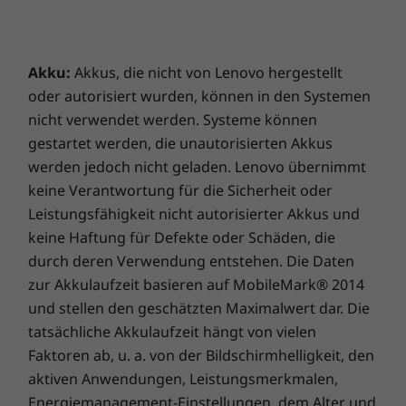
wie Multimedia-Erstellung, Grafikdesign und
hohe Rechenleistungen sind ein Kinderspiel.
Akku:
Akkus, die nicht von Lenovo hergestellt
oder autorisiert wurden, können in den Systemen
nicht verwendet werden. Systeme können
Für den Geschäftseinsatz konzipiert, auf
gestartet werden, die unautorisierten Akkus
Ihren Lebensstil getestet.
werden jedoch nicht geladen. Lenovo übernimmt
Der ThinkCentre M710 Tiny wurde für
keine Verantwortung für die Sicherheit oder
Langlebigkeit in jeder Umgebung entwickelt.
Leistungsfähigkeit nicht autorisierter Akkus und
Als echter Think erfüllt er militärische
keine Haftung für Defekte oder Schäden, die
Spezifikationen und wurde 200 strengen
durch deren Verwendung entstehen. Die Daten
Qualitätstests unterzogen. Ob arktische
zur Akkulaufzeit basieren auf MobileMark® 2014
Temperaturen von -20 Grad oder 60 Grad
und stellen den geschätzten Maximalwert dar. Die
Wüstenhitze – dieses Modell lässt Sie nicht im
tatsächliche Akkulaufzeit hängt von vielen
Stich.
Faktoren ab, u. a. von der Bildschirmhelligkeit, den
aktiven Anwendungen, Leistungsmerkmalen,
ThinkCentre Staubschutz (optional)
Energiemanagement-Einstellungen, dem Alter und