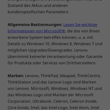
Beschreibung 2: Sei es in der Werkstatt oder
Zustand des Akkus und anderen
im Büroalltag: Mit der Zeit sammelt sich Staub
kundenspezifischen Parametern.
an, der die Leistung und Zuverlässigkeit Ihres
Geräts beeinträchtigen kann. Der optionale
Allgemeine Bestimmungen:
Lesen Sie wichtige
Staubschutz des ThinkCentre M710 Tiny
Informationen von Microsoft®
, die das von Ihnen
reduziert die Staubaufnahme, sodass Ihr Gerät
erworbene System betreffen können, u. a. mit
länger hält und seltener gewartet werden
Details zu Windows 10, Windows 8, Windows 7 und
muss. Darüber hinaus lässt sich der
möglichen Upgrades/Downgrades. Lenovo
Staubschutz mit dem Kopplungsdesign
einfach zum Reinigen entfernen, auch wenn
übernimmt keinerlei Verantwortung oder Garantie
der Tiny eingebaut ist.
für Produkte oder Services von Drittherstellern.
Marken:
Lenovo, ThinkPad, Ideapad, ThinkCentre,
ThinkStation und das Lenovo Logo sind Marken
von Lenovo. Microsoft, Windows, Windows NT und
das Windows Logo sind Marken der Microsoft
Corporation. Ultrabook, Celeron, Celeron Inside,
Core Inside, Intel, das Intel-Logo, Intel Atom, Intel