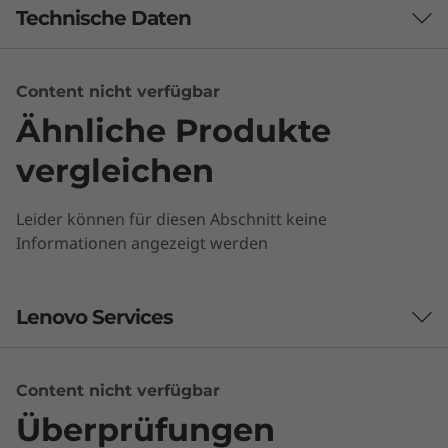
Technische Daten
Content nicht verfügbar
Brand
Ähnliche Produkte
ThinkCentre
vergleichen
Leider können für diesen Abschnitt keine
Informationen angezeigt werden
Kompaktes Kraftpaket
Lenovo Services
Der M710 Tiny ist 96 % kleiner als gewöhnliche
Desktop und damit extrem kompakt. Dieser
kleine Desktop-PC findet wirklich überall Platz
Content nicht verfügbar
Lenovo Premier Support Plus
und lässt sich waagerecht oder senkrecht
Überprüfungen
Unterstützen Sie Ihre ortsunabhängig arbeitende
positionieren – zur Montage an der Wand,