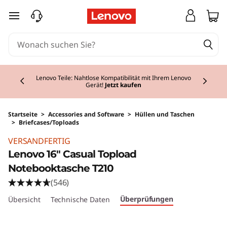
zum Hauptinhalt springen
Currently displaying item 2 of 2
Lenovo Teile: Nahtlose Kompatibilität mit Ihrem Lenovo
Gerät!
Jetzt kaufen
Startseite
>
Accessories and Software
>
Hüllen und Taschen
>
Briefcases/Toploads
VERSANDFERTIG
Lenovo 16" Casual Topload
Notebooktasche T210
(546)
Überprüfungen
Übersicht
Technische Daten