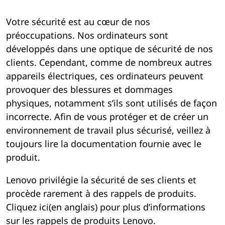
r
l
é
Votre sécurité est au cœur de nos
i
préoccupations. Nos ordinateurs sont
g
a
développés dans une optique de sécurité de nos
l
clients. Cependant, comme de nombreux autres
n
appareils électriques, ces ordinateurs peuvent
c
e
provoquer des blessures et dommages
e
physiques, notamment s’ils sont utilisés de façon
m
incorrecte. Afin de vous protéger et de créer un
e
environnement de travail plus sécurisé, veillez à
toujours lire la documentation fournie avec le
n
produit.
t
Lenovo privilégie la sécurité de ses clients et
a
procède rarement à des rappels de produits.
Cliquez ici(en anglais) pour plus d’informations
i
sur les rappels de produits Lenovo.