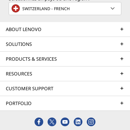
é
SWITZERLAND - FRENCH
d
e
ABOUT LENOVO
s
SOLUTIONS
o
PRODUCTS & SERVICES
r
RESOURCES
d
i
CUSTOMER SUPPORT
n
PORTFOLIO
a
t