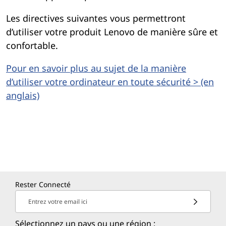
r
Les directives suivantes vous permettront
e
d’utiliser votre produit Lenovo de manière sûre et
confortable.
|
Pour en savoir plus au sujet de la manière
S
d’utiliser votre ordinateur en toute sécurité > (en
anglais)
é
c
u
r
i
Rester Connecté
Entrez votre email ici
t
Sélectionnez un pays ou une région :