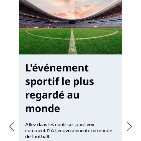
L'événement
M
sportif le plus
W
regardé au
monde
Of
un
po
Allez dans les coulisses pour voir
comment l'IA Lenovo alimente un monde
Vo
de football.