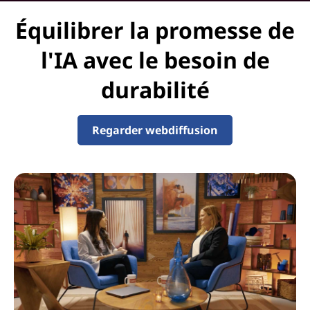
u
Équilibrer la promesse de
r
l'IA avec le besoin de
l
durabilité
a
Regarder webdiffusion
d
u
r
a
b
i