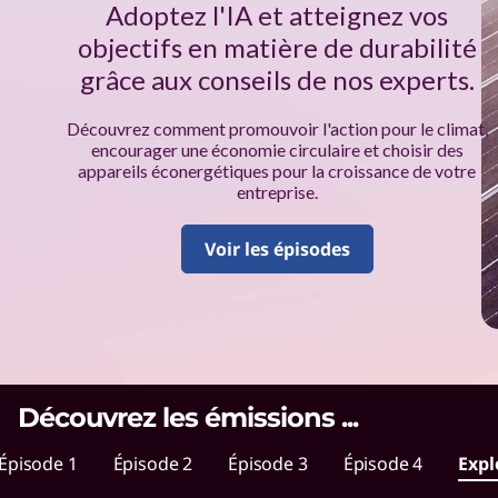
e
Adoptez l'IA et atteignez vos
b
objectifs en matière de durabilité
grâce aux conseils de nos experts.
d
Découvrez comment promouvoir l'action pour le climat,
e
encourager une économie circulaire et choisir des
appareils éconergétiques pour la croissance de votre
L
entreprise.
e
Voir les épisodes
n
o
v
Découvrez les émissions
...
o
Épisode 1
Épisode 2
Épisode 3
Épisode 4
Expl
s