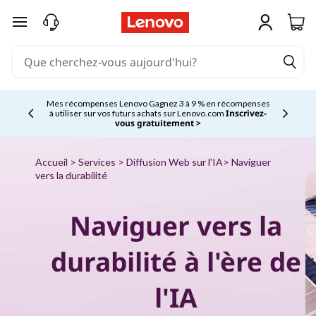
É
passer au contenu principal
m
i
s
Mes récompenses Lenovo Gagnez 3 à 9 % en récompenses
Inscrivez-
à utiliser sur vos futurs achats sur Lenovo.com
Currently displaying item 2 of 5
vous gratuitement >
s
i
Accueil
>
Services
> Diffusion Web sur l'IA
> Naviguer
vers la durabilité
o
Naviguer vers la
n
s
durabilité à l'ère de
W
l'IA