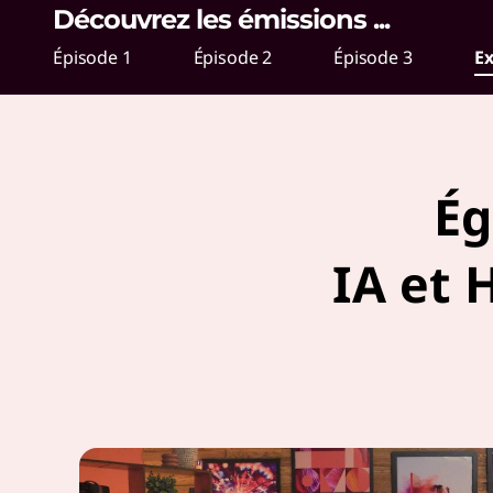
Découvrez les émissions
...
r
Épisode 1
Épisode 2
Épisode 3
Ex
u
n
a
Ég
v
e
IA et 
n
i
r
p