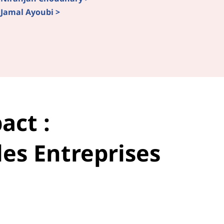
e Jamal Ayoubi >
act :
les Entreprises