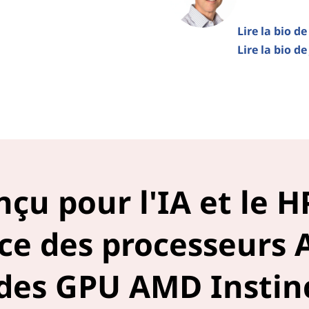
Lire la bio d
Lire la bio d
çu pour l'IA et le H
nce des processeurs
 des GPU AMD Instin