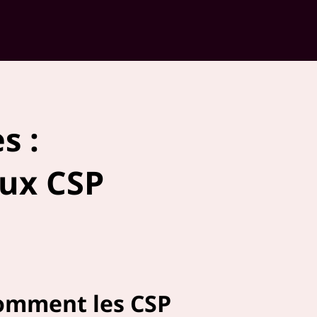
s :
aux CSP
omment les CSP