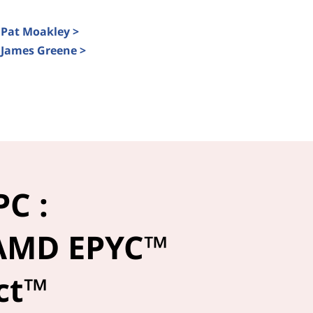
e Pat Moakley >
e James Greene >
PC :
 AMD EPYC™
ct™