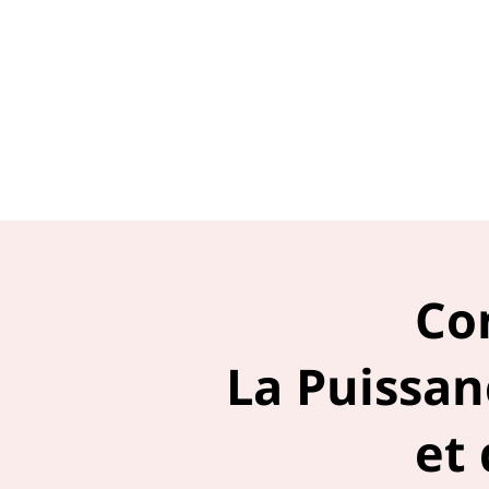
Con
La Puissa
et