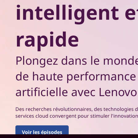
'
intelligent e
r
I
i
n
A
c
rapide
i
e
p
a
t
l
Plongez dans le monde
H
de haute performance e
P
artificielle avec Lenov
C
p
Des recherches révolutionnaires, des technologies 
services cloud convergent pour stimuler l'innovation, l
o
u
Voir les épisodes