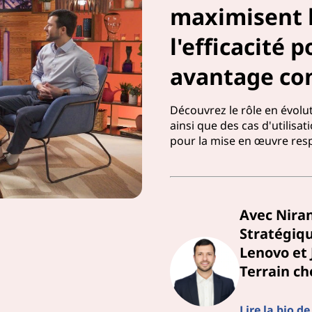
maximisent 
l'efficacité 
avantage con
Découvrez le rôle en évolu
ainsi que des cas d'utilisat
pour la mise en œuvre resp
Avec Niran
Stratégiq
Lenovo et 
Terrain c
Lire la bio 