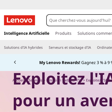
E
x
p
p
a
Intelligence Artificielle
Produits
Solutions commer
l
s
s
o
Solutions d'IA hybrides
Serveurs et stockage d'IA
Ordinateu
e
r
i
a
My Lenovo Rewards!
Gagnez 3 % à 9 %
u
t
Exploitez l'I
c
o
e
Accueil
>
Services
>
Émission web sur l'IA
> Exploitez l'IA &
n
t
r
pour un aven
e
n
l
u
p