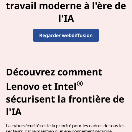
travail moderne à l'ère de
e
l'IA
n
t
Regarder webdiffusion
d
'
e
Découvrez comment
n
®
Lenovo et Intel
f
sécurisent la frontière de
a
l'IA
i
La cybersécurité reste la priorité pour les cadres de tous les
secteurs, car le maintien d'un environnement sécurisé