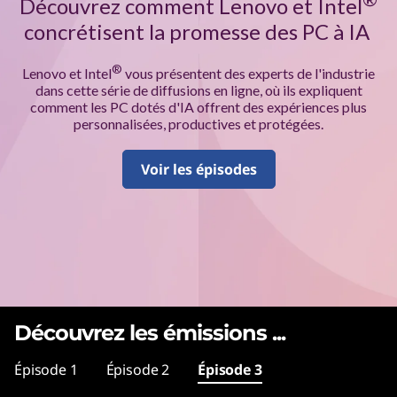
o
Découvrez comment Lenovo et Intel
concrétisent la promesse des PC à IA
m
m
®
Lenovo et Intel
vous présentent des experts de l'industrie
dans cette série de diffusions en ligne, où ils expliquent
e
comment les PC dotés d'IA offrent des expériences plus
personnalisées, productives et protégées.
n
Voir les épisodes
t
l
e
s
Découvrez les émissions
...
P
Épisode 1
Épisode 2
Épisode 3
C