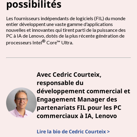
e
possibilités
n
Les fournisseurs indépendants de logiciels (FIL) du monde
entier développent une vaste gamme d'applications
o
nouvelles et innovantes qui tirent parti de la puissance des
PC à IA de Lenovo, dotés de la plus récente génération de
v
®
processeurs Intel
Core™ Ultra.
o
é
Avec Cedric Courteix,
q
responsable du
développement commercial et
u
Engagement Manager des
i
partenariats FIL pour les PC
commerciaux à IA, Lenovo
p
é
Lire la bio de Cedric Courteix >