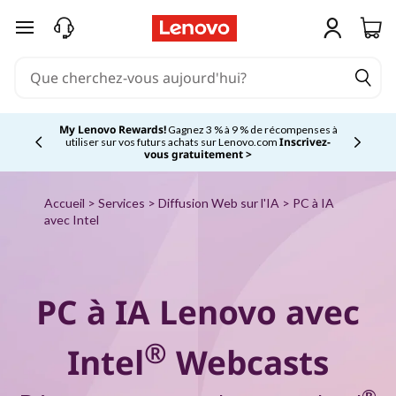
D
passer au contenu principal
é
c
o
My Lenovo Rewards!
Gagnez 3 % à 9 % de récompenses à
Inscrivez-
utiliser sur vos futurs achats sur Lenovo.com
Currently displaying item 2 of 5
vous gratuitement >
u
v
Accueil
>
Services
>
Diffusion Web sur l'IA
> PC à IA
avec Intel
r
e
PC à IA Lenovo avec
z
®
Intel
Webcasts
c
®