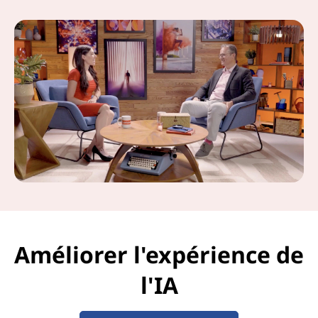
s
d
e
p
r
o
c
e
Améliorer l'expérience de
s
l'IA
s