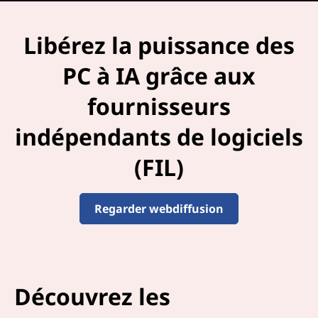
d
Libérez la puissance des
o
PC à IA grâce aux
t
fournisseurs
é
indépendants de logiciels
s
(FIL)
d
'
Regarder webdiffusion
I
A
L
Découvrez les