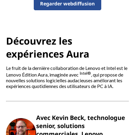
e
Regarder webdiffusion
u
r
Découvrez les
s
expériences Aura
I
n
Le fruit de la dernière collaboration de Lenovo et Intel est le
Intel®
Lenovo Édition Aura, imaginée avec
, qui propose de
t
nouvelles solutions logicielles audacieuses améliorant les
expériences quotidiennes des utilisateurs de PC à IA.
e
l
Avec Kevin Beck, technologue
®
senior, solutions
v
commerciales, Lenovo