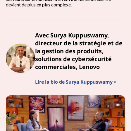
r
devient de plus en plus complexe.
e
p
Avec Surya Kuppuswamy,
l
directeur de la stratégie et de
u
la gestion des produits,
solutions de cybersécurité
s
commerciales, Lenovo
Lire la bio de Surya Kuppuswamy >