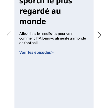
sportif le plus
W
regardé au
monde
Of
un
po
Allez dans les coulisses pour voir
comment l'IA Lenovo alimente un monde
Vo
de football.
Voir les épisodes >