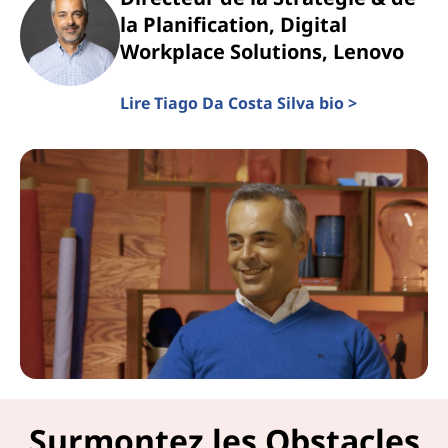
y
la Planification, Digital
é
Workplace Solutions, Lenovo
s
Lire Tiago Da Costa Silva bio >
a
v
e
c
l
e
s
Surmontez les Obstacles
é