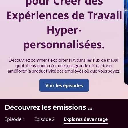
pour Créer des
e
s
Expériences de Travail
e
Hyper-
x
personnalisées.
p
é
Découvrez comment exploiter l'IA dans les flux de travail
quotidiens pour créer une plus grande efficacité et
améliorer la productivité des employés où que vous soyez.
r
i
Voir les épisodes
e
Découvrez les émissions
...
n
Épisode 1
Épisode 2
Explorez davantage
c