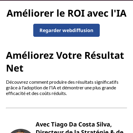
e
Améliorer le ROI avec l'IA
s
Regarder webdiffusion
d
e
Améliorez Votre Résultat
s
Net
e
m
Découvrez comment produire des résultats significatifs
grâce à l'adoption de l'IA et démontrer une plus grande
efficacité et des coûts réduits.
p
l
o
Avec Tiago Da Costa Silva,
Directeur de la Stratégie & de