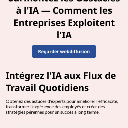
à l'IA — Comment les
m
Entreprises Exploitent
i
l'IA
s
s
Regarder webdiffusion
i
o
Intégrez l'IA aux Flux de
n
Travail Quotidiens
s
Obtenez des astuces d'experts pour améliorer l'efficacité,
W
transformer l'expérience des employés et créer des
stratégies pérennes pour un succès à long terme.
e