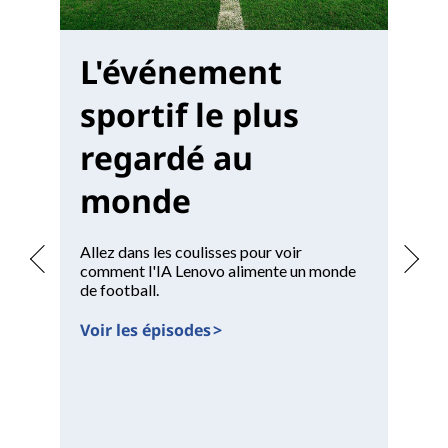
L'événement
M
sportif le plus
W
regardé au
monde
Of
un
po
Allez dans les coulisses pour voir
comment l'IA Lenovo alimente un monde
Vo
de football.
Voir les épisodes >