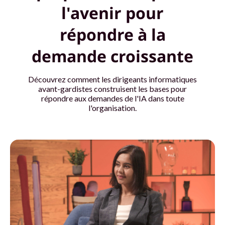
l'avenir pour
x
répondre à la
p
demande croissante
e
r
Découvrez comment les dirigeants informatiques
avant-gardistes construisent les bases pour
t
répondre aux demandes de l'IA dans toute
l'organisation.
s
p
o
u
r