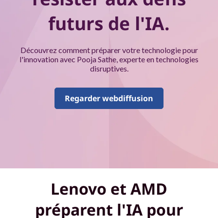
c
futurs de l'IA.
o
n
Découvrez comment préparer votre technologie pour
s
l'innovation avec Pooja Sathe, experte en technologies
disruptives.
e
Regarder webdiffusion
i
l
s
d
Lenovo et AMD
'
préparent l'IA pour
e