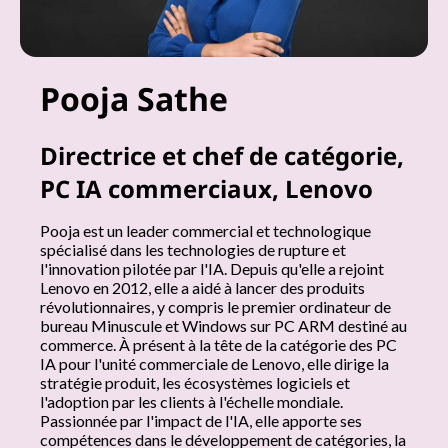
d
a
Pooja Sathe
n
Directrice et chef de catégorie,
s
PC IA commerciaux, Lenovo
t
Pooja est un leader commercial et technologique
o
spécialisé dans les technologies de rupture et
l'innovation pilotée par l'IA. Depuis qu'elle a rejoint
u
Lenovo en 2012, elle a aidé à lancer des produits
révolutionnaires, y compris le premier ordinateur de
t
bureau Minuscule et Windows sur PC ARM destiné au
commerce. À présent à la tête de la catégorie des PC
IA pour l'unité commerciale de Lenovo, elle dirige la
e
stratégie produit, les écosystèmes logiciels et
l'adoption par les clients à l'échelle mondiale.
l
Passionnée par l'impact de l'IA, elle apporte ses
compétences dans le développement de catégories, la