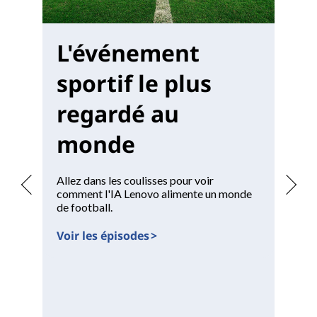
L'événement
M
sportif le plus
W
regardé au
monde
Of
un
po
Allez dans les coulisses pour voir
comment l'IA Lenovo alimente un monde
Vo
de football.
Voir les épisodes >