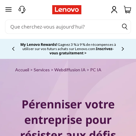
O
passer au contenu principal
b
t
e
My Lenovo Rewards!
Gagnez 3 % à 9 % de récompenses à
Inscrivez-
utiliser sur vos futurs achats sur Lenovo.com
Currently displaying item 2 of 5
vous gratuitement >
n
e
Accueil
>
Services
>
Webdiffusion IA
> PC IA
z
d
Pérenniser votre
e
entreprise pour
s
résister aux défis