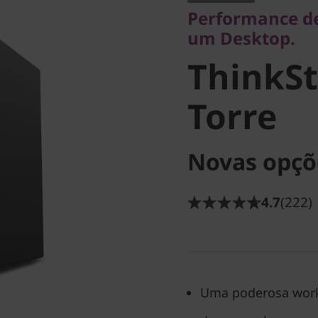
ThinkSta
Performance de
um Desktop.
Torre
ThinkSt
Torre
Novas opçõ
4.7
(222)
Uma poderosa wor