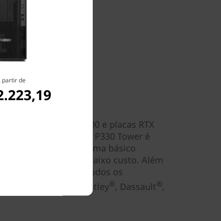
 partir de
2.223,19
ra VR
®
®
NVIDIA
Quadro
P5000 e placas RTX
delos), o ThinkStation P330 Tower é
 o VR-ready. Esse sistema básico
ealidade virtual a um baixo custo. Além
ui certificação ISV de todos os
®
®
®
cluindo Autodesk
, Bentley
, Dassault
,