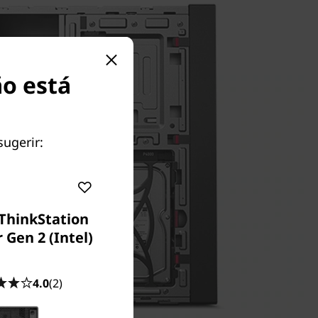
ão está
sugerir:
ThinkStation
 Gen 2 (Intel)
4.0
(2)