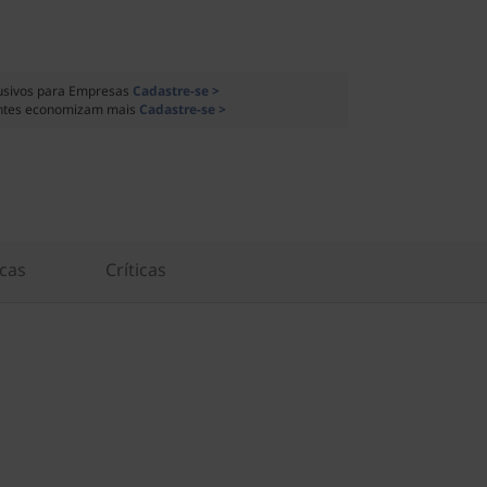
usivos para Empresas
Cadastre-se >
ntes economizam mais
Cadastre-se >
icas
Críticas