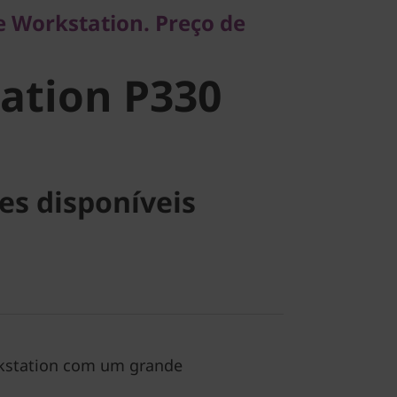
tion P330
 Workstation. Preço de
ation P330
es disponíveis
kstation com um grande