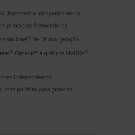
 ISV (fornecedor independente de
os principais fornecedores
®
ento Intel
de última geração
®
®
ntel
Optane™ e gráficos NVIDIA
tores independentes
a, mas perfeito para grandes