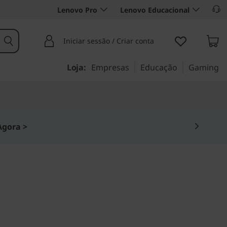
Lenovo Pro
Lenovo Educacional
Iniciar sessão / Criar conta
Loja:
Empresas
Educação
Gaming
gora >
orkstation. Preço de