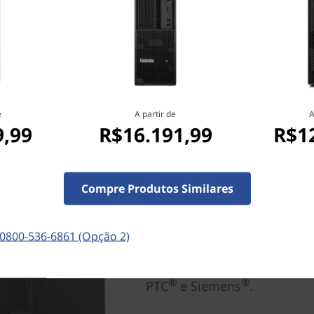
e
A partir de
A
9,99
R$16.191,99
R$1
Certificada e pronta pa
Com suporte para gráficos 
Compre Produtos Similares
selecionadas (em alguns mo
certificado pela NVIDIA com
permite criar conteúdo de r
0800-536-6861 (Opção 2)
disso, esta workstation incl
principais fornecedores, in
®
®
PTC
e Siemens
.