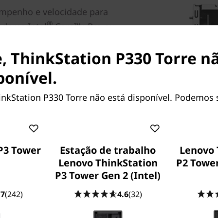
empenho e velocidade para
®
adores Intel
Core™ vPro ou
Optane™ opcional (em
porte direto de
, ThinkStation P330 Torre n
uma velocidade incrível e
ponível.
o, esta workstation é
afia de dados através do
inkStation P330 Torre não está disponível. Podemos 
ente trancada com um
P3 Tower
Estação de trabalho
Lenovo 
ion P330 Torre oferece
Lenovo ThinkStation
P2 Tower
2 GHz, com a última geração
P3 Tower Gen 2 (Intel)
l Core™ vPro (em alguns
 por CPU. Combinada com a
.7
(242)
4.6
(32)
rtificações ISV, esta