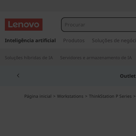
T
h
i
s
a
Inteligência artificial
Produtos
Soluções de negóc
n
l
t
k
Soluções híbridas de IA
Servidores e armazenamento de IA
a
r
S
Currently displaying item 4 of 4
p
Outle
a
t
r
a
a
Página inicial
>
Workstations
>
ThinkStation P Series
o
c
t
o
n
i
t
e