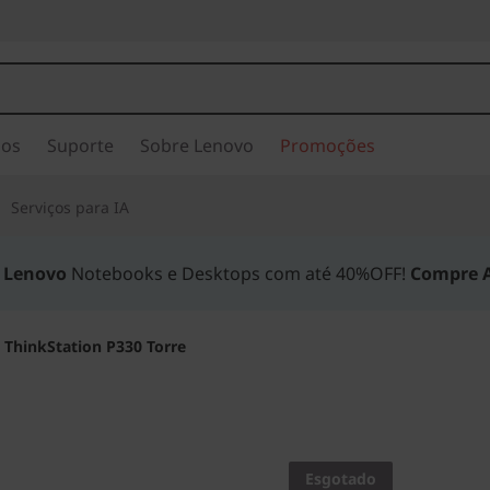
ios
Suporte
Sobre Lenovo
Promoções
Serviços para IA
t Lenovo
Notebooks e Desktops com até 40%OFF!
Compre A
>
ThinkStation P330 Torre
Performance de W
um Desktop.
Esgotado