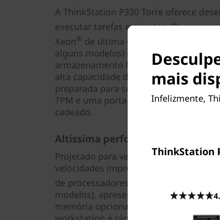
A ThinkStation P330 Torre oferece des
executar tarefas exigentes. Os process
®
Xeon
de última geração e a memória 
alguns modelos) combinam-se com o su
Desculpe
armazenamento M.2 na placa-mãe para 
mais dis
alta capacidade de resposta. Além diss
preparada para segurança com criptogr
Infelizmente, Th
TPM e uma porta que pode ser fisicam
cadeado.
Altissima performance
ThinkStation 
Projetado para velocidade, o ThinkStat
velocidades impressionantes de até 4,
®
®
de processadores Intel
Xeon
ou Inte
modelos), apresentando até 8 núcleos
4
memória opcional Intel Optane™ e as ce
workstation é rápida.