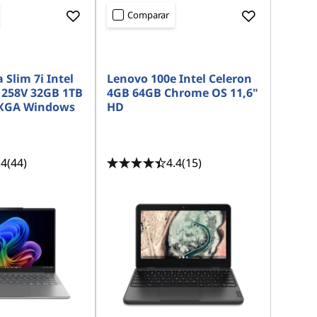
Comparar
Slim 7i Intel
Lenovo 100e Intel Celeron
7 258V 32GB 1TB
4GB 64GB Chrome OS 11,6"
XGA Windows
HD
.4
(44)
4.4
(15)