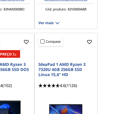
o:
83NM0000BO
Cód. produto:
82V0000ABR
Ver mais
Comparar
 PREÇO
📉
 AMD Ryzen 3
IdeaPad 1 AMD Ryzen 3
256GB SSD DOS
7320U 4GB 256GB SSD
Linux 15,6" HD
.4
(102)
4.6
(1126)