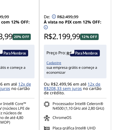
99,99
De:
R$2.499,99
X com 12% OFF:
À vista no PIX com 12% OFF:
3,99
R$2.199,99
20% OFF
12% OFF
Preço Pro:
Cadastre
átis e começe a
sua empresa grátis e começe a
economizar
96 em até
12x de
Ou R$2.499,96 em até
12x de
juros
no cartão
R$208,33 sem juros
no cartão
de crédito.
r Intel® Core™
Processador Intel® Celeron®
V (núcleos LPE de
N4500 (1,10 GHz até 2,80 GHz)
Hz núcleos de
 de até 4,80
ChromeOS
 MOP)
Placa gráfica Intel® UHD