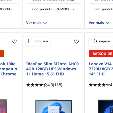
20000BO
Cód. produto:
83GM0005BR
Cód. produt
Ver mais
Ver mais
Comparar
Comparar
<b><b>
BAIXOU DE
ok 100e
IdeaPad Slim 3i Intel N100
Lenovo V14
Kompanio
4GB 128GB UFS Windows
7320U 8GB 
S Chrome
11 Home 15.6" FHD
14" FHD
4.3
(118)
4