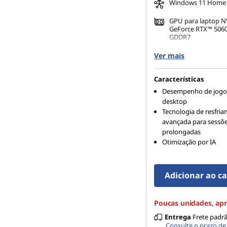
Windows 11 Home
e
GPU para laptop 
GeForce RTX™ 506
s
GDDR7
16 GB DDR5-5.600
t
Ver mais
(SODIMM)
u
Características
Desempenho de jogos
d
desktop
Tecnologia de resfri
a
avançada para sessõ
prolongadas
Otimização por IA
n
t
Adicionar ao c
i
Poucas unidades, apr
s
Entrega
Frete padr
Consulte o prazo de