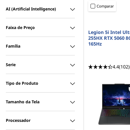
-
e
T
Comparar
AI (Artificial Intelligence)
o
d
s
a
<b><b>
a
E
Faixa de Preço
|
d
Legion 5i Intel Ult
u
255HX RTX 5060 8
c
D
a
165Hz
Família
ç
ã
e
o
s
e
Serie
4.4
(102)
s
l
e
c
t
c
Tipo de Produto
e
d
o
Tamanho da Tela
n
t
Processador