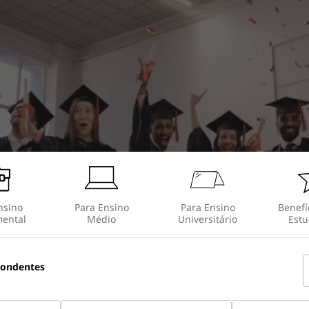
nsino
Para Ensino
Para Ensino
Benefí
ental
Médio
Universitário
Estu
pondentes