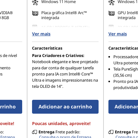
Windows 11 Home
Windows 
NVIDIA®
Placa gráfica Intel® Arc™
GPU Intel®
0 8GB
integrada
integrada
16 GB LPDDR5X-7.467MT/s
32 GB LPD
MT/s
(Soldado)
(memória n
Ver mais
Ver mais
Características
Característica
 de nível
Para Criadores e Criativos:
Processadores
Notebook elegante e leve projetado
Ultra potente
amento
para dar conta de qualquer tarefa
Tela PureSigh
es
pronto para IA com Intel® Core™
(35,56 cm)
Ultra e imagens impressionantes na
Pronto pra I
tela OLED de 14".
produtividad
arrinho
Adicionar ao carrinho
Adicionar
oveite!
Poucas unidades, aproveite!
ão:
Entrega
Frete padrão:
Entrega
Fre
 Entrega
Consulte o prazo de Entrega
Consulte o 