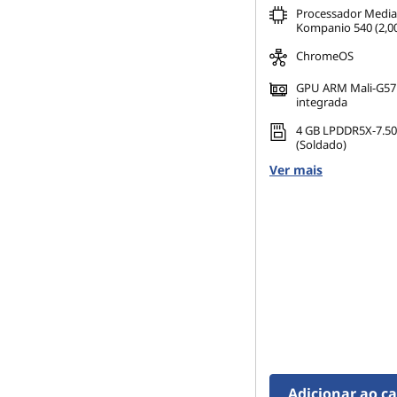
Processador Media
Kompanio 540 (2,00
ChromeOS
GPU ARM Mali-G5
integrada
4 GB LPDDR5X-7.5
(Soldado)
Ver mais
Adicionar ao c