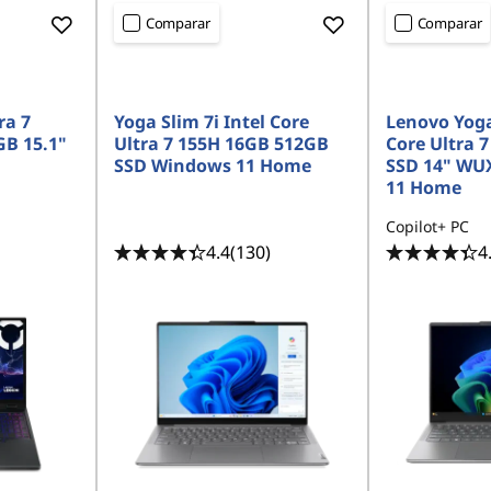
Comparar
Comparar
<b><b>
<b><b>
ra 7
Yoga Slim 7i Intel Core
Lenovo Yoga 
GB 15.1"
Ultra 7 155H 16GB 512GB
Core Ultra 
SSD Windows 11 Home
SSD 14" WU
11 Home
Copilot+ PC
4.4
(130)
4