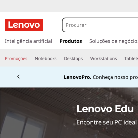
N
o
t
s
a
Inteligência artificial
Produtos
Soluções de negócio
e
l
t
b
Promoções
Notebooks
Desktops
Workstations
Tablet
a
r
o
Currently displaying item 1 of 4
p
LenovoPro.
Conheça nosso prog
a
o
r
a
k
o
Lenovo Edu
c
s
o
Encontre seu PC ideal
n
p
t
e