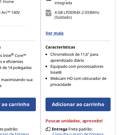
11 Home
integrada
 Arc™ 140V
4 GB LPDDR4X-2.933MHz
(Soldado)
DR5X-8.533MT/s
o pacote)
Ver mais
s
Características
Chromebook de 11,6" para
®
 Intel
Core™
aprendizado diário
s e eficientes
Equipado com processadores
t de 14 polegadas
Intel®
Webcam HD com obturador de
A maximizando sua
privacidade
e
 ao carrinho
Adicionar ao carrinho
Poucas unidades, aproveite!
te padrão:
Entrega
Frete padrão:
prazo de Entrega
Consulte o prazo de Entrega