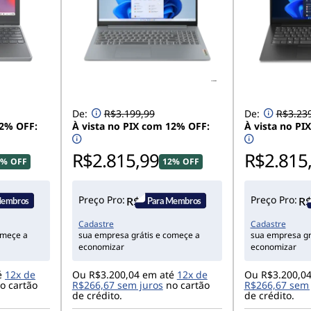
De:
R$3.199,99
De:
R$3.23
12% OFF:
À vista no PIX com 12% OFF:
À vista no PI
R$2.815,99
R$2.815
2% OFF
12% OFF
Preço Pro:
Preço Pro:
Cadastre
Cadastre
omeçe a
sua empresa grátis e começe a
sua empresa gr
economizar
economizar
é
12x de
Ou R$3.200,04 em até
12x de
Ou R$3.200,0
o cartão
R$266,67 sem juros
no cartão
R$266,67 sem 
de crédito.
de crédito.