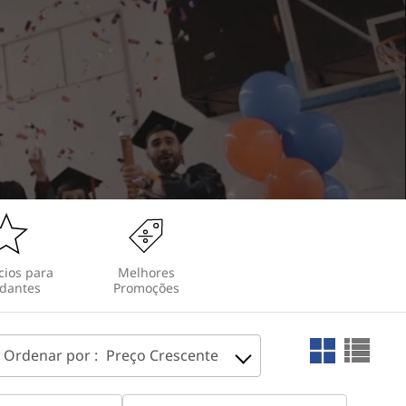
cios para
Melhores
dantes
Promoções
Ordenar por :
Preço Crescente