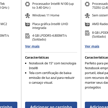
Tek
Processador Intel® N100 (up
Processad
 GHz )
to 3.40 GHz )
7320U (2,4
Windows 11 Home
Sem sistem
7 MC2
Placa gráfica Intel® UHD
AMD Radeo
integrada
8 GB LPDD
00MT/s
4 GB LPDDR5-4.800MT/s
(Soldado)
(Soldado)
Ver mais
Ver mais
Características
Característica
Notebook de 15" com tecnologia
Perfeito para p
Intel®
Notebook empre
Tela com certificação de baixa
portatil, ideal p
emissão de luz azul para reduzir
com recursos de
o cansaço visual.
manter seus dad
protegidos
arrinho
Adicionar ao carrinho
Adicionar