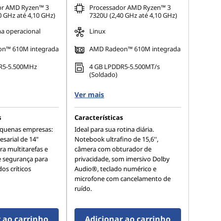
or AMD Ryzen™ 3
Processador AMD Ryzen™ 3
0 GHz até 4,10 GHz)
7320U (2,40 GHz até 4,10 GHz)
a operacional
Linux
n™ 610M integrada
AMD Radeon™ 610M integrada
R5-5.500MHz
4 GB LPDDR5-5.500MT/s
(Soldado)
Ver mais
s
Características
equenas empresas:
Ideal para sua rotina diária.
sarial de 14"
Notebook ultrafino de 15,6'',
ara multitarefas e
câmera com obturador de
 segurança para
privacidade, som imersivo Dolby
os críticos
Audio®, teclado numérico e
microfone com cancelamento de
ruído.
 ao carrinho
Adicionar ao carrinho