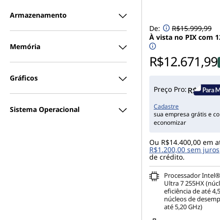
o
Armazenamento
s
De:
R$15.999,99
À vista no PIX com 
e
Memória
R$12.671,99
m
Gráficos
l
Preço Pro:
a
Cadastre
Sistema Operacional
sua empresa grátis e c
economizar
p
Ou R$14.400,00 em a
t
R$1.200,00 sem juros
de crédito.
o
Processador Intel
Ultra 7 255HX (núc
p
eficiência de até 4
núcleos de desem
até 5,20 GHz)
s