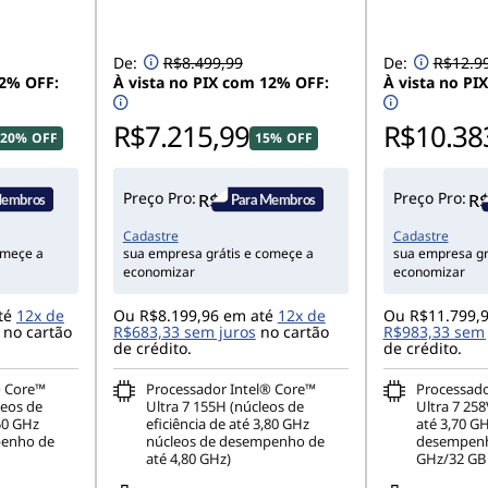
De:
R$8.499,99
De:
R$12.9
12% OFF:
À vista no PIX com 12% OFF:
À vista no PI
R$7.215,99
R$10.38
20% OFF
15% OFF
Preço Pro:
Preço Pro:
Cadastre
Cadastre
omeçe a
sua empresa grátis e começe a
sua empresa gr
economizar
economizar
té
12x de
Ou R$8.199,96 em até
12x de
Ou R$11.799,
no cartão
R$683,33 sem juros
no cartão
R$983,33 sem 
de crédito.
de crédito.
® Core™
Processador Intel® Core™
Processado
leos de
Ultra 7 155H (núcleos de
Ultra 7 258
,50 GHz
eficiência de até 3,80 GHz
até 3,70 G
penho de
núcleos de desempenho de
desempenho
até 4,80 GHz)
GHz/32 GB