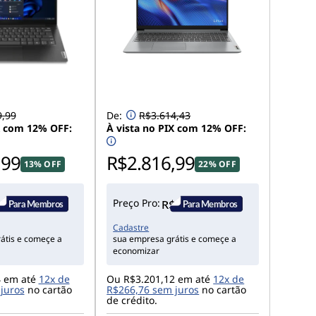
9,99
De:
R$3.614,43
X com 12% OFF:
À vista no PIX com 12% OFF:
,99
R$2.816,99
13% OFF
22% OFF
Preço Pro:
Cadastre
átis e começe a
sua empresa grátis e começe a
economizar
4 em até
12x de
Ou R$3.201,12 em até
12x de
juros
no cartão
R$266,76 sem juros
no cartão
de crédito.