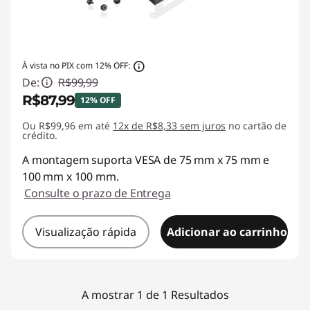
e
s
À vista no PIX com 12% OFF:
s
De:
R$99,99
R$87,99
o
12% OFF
Ou R$99,96 em até
Economias instantâneas :
12x de R$8,33 sem juros
-R$12,00
no cartão de
r
crédito.
A montagem suporta VESA de 75 mm x 75 mm e
i
100 mm x 100 mm.
e
Consulte o prazo de Entrega
s
Visualização rápida
Adicionar ao carrinho
A mostrar 1 de 1 Resultados