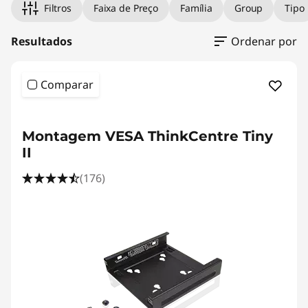
|
Filtros
Faixa de Preço
Família
Group
Tipo
D
Resultados
Ordenar por
e
s
Comparar
k
Montagem VESA ThinkCentre Tiny
t
II
o
(176)
p
A
c
c