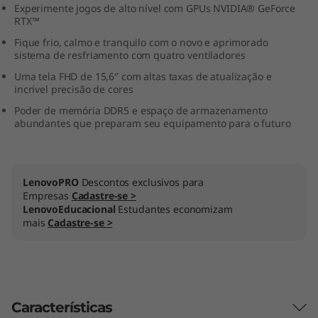
Experimente jogos de alto nível com GPUs NVIDIA® GeForce
3
RTX™
Fique frio, calmo e tranquilo com o novo e aprimorado
(
sistema de resfriamento com quatro ventiladores
1
Uma tela FHD de 15,6″ com altas taxas de atualização e
incrível precisão de cores
5
Poder de memória DDR5 e espaço de armazenamento
abundantes que preparam seu equipamento para o futuro
″
A
LenovoPRO
Descontos exclusivos para
M
Empresas
Cadastre-se >
LenovoEducacional
Estudantes economizam
mais
Cadastre-se >
D
)
Características