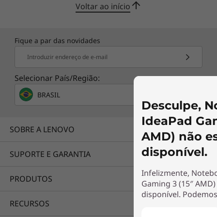
Voltar ao início
Fique a par das novidades
Introduzir endereço de e-mail
Selecionar País/Região:
BRASIL
Desculpe, N
IdeaPad Gam
SOBRE A LENOVO
AMD) não es
disponível.
SUPORTE E GARANTIA
Infelizmente, Noteb
PRODUTOS
Gaming 3 (15″ AMD) 
disponível. Podemos
RECURSOS