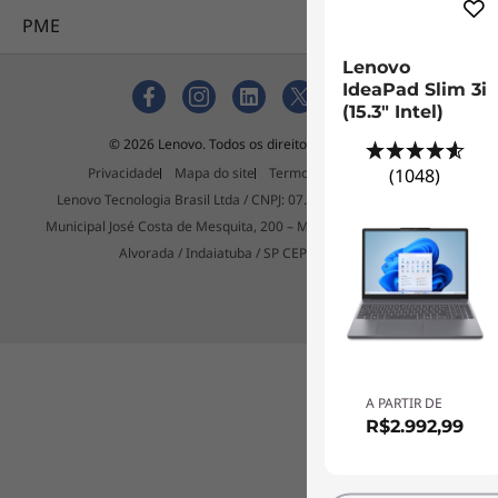
PME
Lenovo
IdeaPad Slim 3i
(15.3" Intel)
© 2026 Lenovo. Todos os direitos reservados.
(1048)
Privacidade
Mapa do site
Termos de utilização
Lenovo Tecnologia Brasil Ltda / CNPJ: 07.275.920/0001-61 / Est
Municipal José Costa de Mesquita, 200 – Mod 11 - Bairro: Chácara
Alvorada / Indaiatuba / SP CEP: 13337-200
A PARTIR DE
R$2.992,99