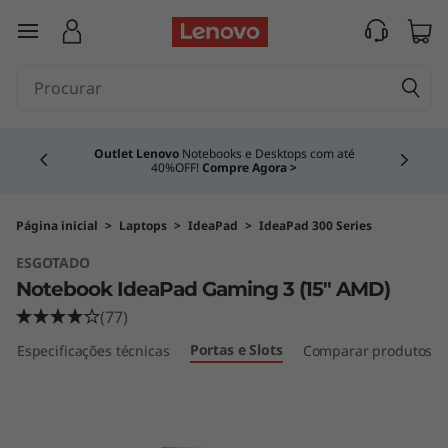
N
saltar para o conteúdo principal
o
t
Currently displaying item 4 of 4
e
Outlet Lenovo
Notebooks e Desktops com até
40%OFF!
Compre Agora >
b
o
Página inicial
>
Laptops
>
IdeaPad
>
IdeaPad 300 Series
ESGOTADO
o
Notebook IdeaPad Gaming 3 (15″ AMD)
k
(77)
Portas e Slots
Especificações técnicas
Comparar produtos s
I
d