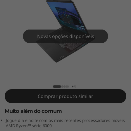
e
a
P
a
Novas opções disponíveis
d
G
Notebook IdeaPad Gaming 3 (15″ AMD)
a
m
+4
Comprar produto similar
i
Muito além do comum
n
Jogue dia e noite com os mais recentes processadores móveis
g
AMD Ryzen™ série 6000