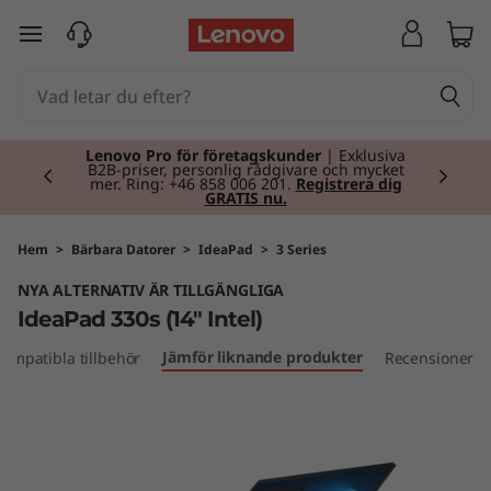
I
hoppa vidare till huvudinnehållet
d
e
Currently displaying item 2 of 2
a
Lenovo Pro för företagskunder
| Exklusiva
B2B-priser, personlig rådgivare och mycket
mer. Ring: +46 858 006 201.
Registrera dig
GRATIS nu.
P
a
Hem
>
Bärbara Datorer
>
IdeaPad
>
3 Series
NYA ALTERNATIV ÄR TILLGÄNGLIGA
d
IdeaPad 330s (14" Intel)
3
Jämför liknande produkter
ompatibla tillbehör
Recensioner
3
0