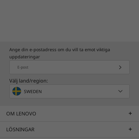
handplockade program som hjälper dig att bli
mer produktiv.
Verklighetstrogen skärpa
Ideapad 330s har upp till FHD-upplösning och
vidvinkelbild med rakbladstunn 5,7 mm
Ange din e-postadress om du vill ta emot viktiga
bildskärmsram och ger en dynamisk
uppdateringar
hemmabioupplevelse.
E-post
Välj land/region:
SWEDEN
OM LENOVO
LÖSNINGAR