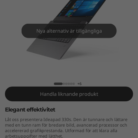
s
(
1
Nya alternativ är tillgängliga
4
"
I
IdeaPad 330s (14" Intel)
n
+6
t
Handla liknande produkt
e
Elegant effektivitet
l
Låt oss presentera Ideapad 330s. Den är tunnare och lättare
med en tunn ram för bredare bild, avancerad processor och
)
accelererad grafikprestanda. Utformad för att klara alla
arbetsuppgifter med lätthet.