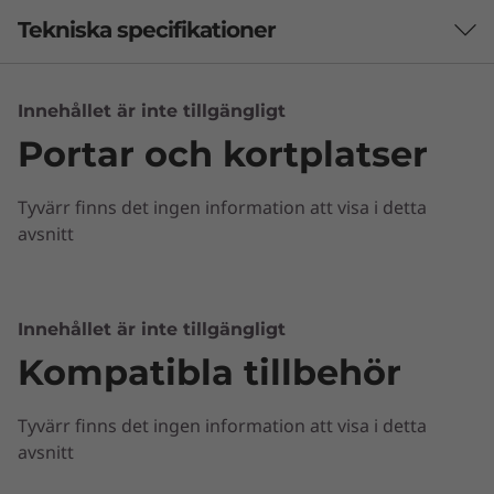
Tekniska specifikationer
Prestanda
Innehållet är inte tillgängligt
Portar och kortplatser
Processor
Up to 8th Gen Intel® Core™ processor
Tyvärr finns det ingen information att visa i detta
Operating System
avsnitt
Windows 10 Home
Graphic Card
Innehållet är inte tillgängligt
Up to AMD Radeon™ 540 graphics
Enkel, elegant och förstklassig
Kompatibla tillbehör
Memory
Ideapad 330s är designad för att göra intryck,
Tyvärr finns det ingen information att visa i detta
med ett elegant chassi med lock i polerad
Up to 4 GB onboard DDR4 + 8 GB SODIMM memory;
avsnitt
aluminium. Välj bland fyra sofistikerade ton-i-
optional 16 GB Intel® Optane™
ton-färger.