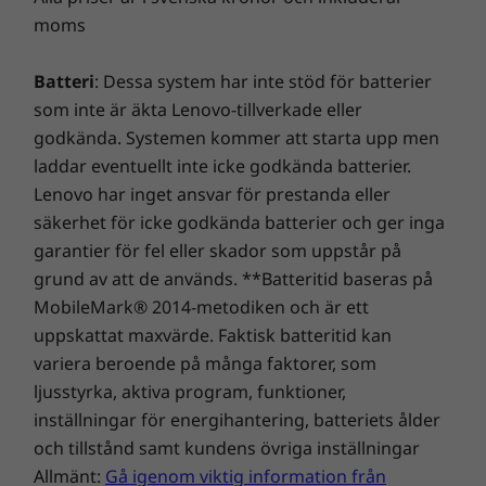
förstklassig prestanda och säkerhet för datorer!
moms
Batteri
: Dessa system har inte stöd för batterier
som inte är äkta Lenovo-tillverkade eller
godkända. Systemen kommer att starta upp men
laddar eventuellt inte icke godkända batterier.
Lenovo har inget ansvar för prestanda eller
säkerhet för icke godkända batterier och ger inga
garantier för fel eller skador som uppstår på
grund av att de används. **Batteritid baseras på
MobileMark® 2014-metodiken och är ett
uppskattat maxvärde. Faktisk batteritid kan
Snabb laddning när som helst
variera beroende på många faktorer, som
ljusstyrka, aktiva program, funktioner,
Börjar batteriet ta slut och du har ont om tid?
inställningar för energihantering, batteriets ålder
Ideapad 330s har stöd för Rapid Charge – 15
minuters laddning ger dig upp till 2 timmars
och tillstånd samt kundens övriga inställningar
användning.* Du kan dessutom ladda din
Allmänt:
Gå igenom viktig information från