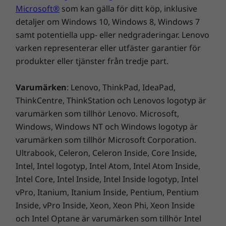
mobil och andra enheter via USB 3.0-porten,
Microsoft®
som kan gälla för ditt köp, inklusive
också när datorn är avstängd. Så att du kan ta
detaljer om Windows 10, Windows 8, Windows 7
vara på varje ögonblick.
samt potentiella upp- eller nedgraderingar. Lenovo
varken representerar eller utfäster garantier för
*I avstängt läge. 65 W strömförsörjning krävs.
produkter eller tjänster från tredje part.
Windows 10 blir bara bättre och bättre
Varumärken
: Lenovo, ThinkPad, IdeaPad,
Dra fördel av det bästa i Windows 10 med en
ThinkCentre, ThinkStation och Lenovos logotyp är
ny uppdatering som är fullpackad med
varumärken som tillhör Lenovo. Microsoft,
spännande funktioner. Den omdesignade
Windows, Windows NT och Windows logotyp är
appen Foton gör det enklare – och roligare –
varumärken som tillhör Microsoft Corporation.
att berätta din historia med video: Lägg till ett
Ultrabook, Celeron, Celeron Inside, Core Inside,
soundtrack, använd övergångar, tillämpa 3D-
Intel, Intel logotyp, Intel Atom, Intel Atom Inside,
effekter och mycket annat. Det är enklare än
Intel Core, Intel Inside, Intel Inside logotyp, Intel
någonsin att dela med dig, med lättanvända
vPro, Itanium, Itanium Inside, Pentium, Pentium
inställningar som gör att du snabbt når de
Inside, vPro Inside, Xeon, Xeon Phi, Xeon Inside
personer som är viktigast för dig.
och Intel Optane är varumärken som tillhör Intel