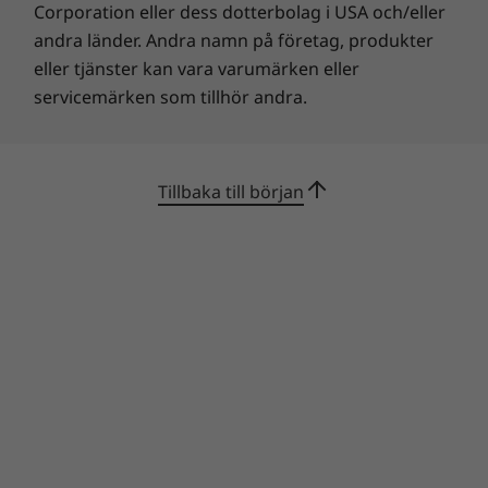
Corporation eller dess dotterbolag i USA och/eller
andra länder. Andra namn på företag, produkter
eller tjänster kan vara varumärken eller
servicemärken som tillhör andra.
Tillbaka till början
Renare och säkrare förinstallation
Vi strävar efter erbjuda en ren arbetsyta och
en säkrare datorupplevelse direkt från start.
Förinstallationen innehåller bara fem