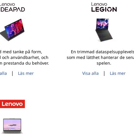
 med tanke på form,
En trimmad dataspelsupplevel
il och användbarhet, och
som med lätthet hanterar de sen
en prestanda du behöver.
spelen.
|
|
alla
Läs mer
Visa alla
Läs mer