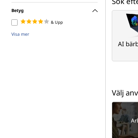
Sök eft
Betyg
& Upp
Visa mer
AI bär
Välj a
Ar