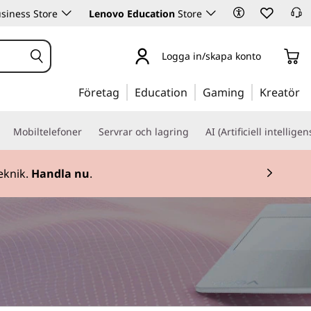
siness Store
Lenovo Education
Store
Logga in/skapa konto
Företag
Education
Gaming
Kreatör
Mobiltelefoner
Servrar och lagring
AI (Artificiell intelligen
46 858 006 201.
Registrera dig GRATIS nu.
 2