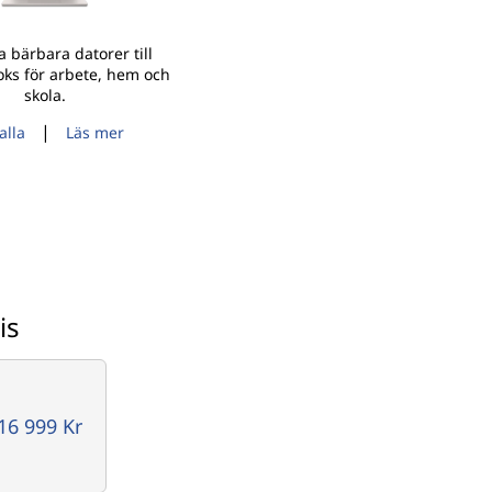
a bärbara datorer till
s för arbete, hem och
skola.
|
alla
Läs mer
is
16 999 Kr