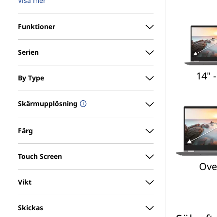
Visa mer
Funktioner
Serien
14" -
By Type
Skärmupplösning
Färg
Touch Screen
Ove
Vikt
Skickas