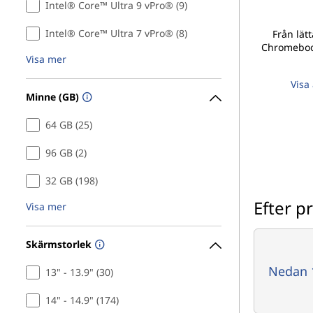
r
Intel® Core™ Ultra 9 vPro® (9)
e
Intel® Core™ Ultra 7 vPro® (8)
Från lätt
Chromebook
r
Visa mer
Visa 
o
Minne (GB)
c
64 GB (25)
h
96 GB (2)
m
32 GB (198)
Efter pr
Visa mer
y
c
Skärmstorlek
k
Nedan 
13" - 13.9" (30)
e
14" - 14.9" (174)