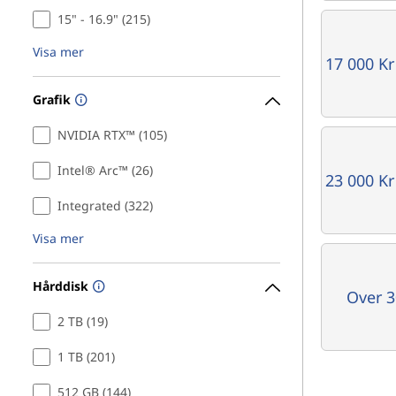
15" - 16.9" (215)
t
Visa mer
m
17 000 Kr
e
Grafik
r
NVIDIA RTX™ (105)
Intel® Arc™ (26)
23 000 Kr
Integrated (322)
Visa mer
Hårddisk
Over 3
2 TB (19)
1 TB (201)
512 GB (144)