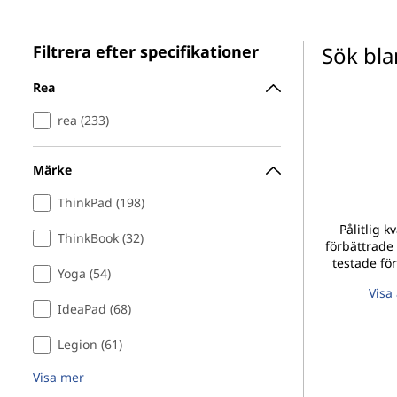
a
u
r
v
Filtrera efter specifikationer
Sök bl
u
a
d
Rea
i
d
n
rea (233)
n
a
e
h
Märke
t
å
ThinkPad (198)
l
o
l
Pålitlig k
ThinkBook (32)
e
förbättrade
r
testade fö
t
Yoga (54)
Visa 
e
IdeaPad (68)
r
Legion (61)
,
Visa mer