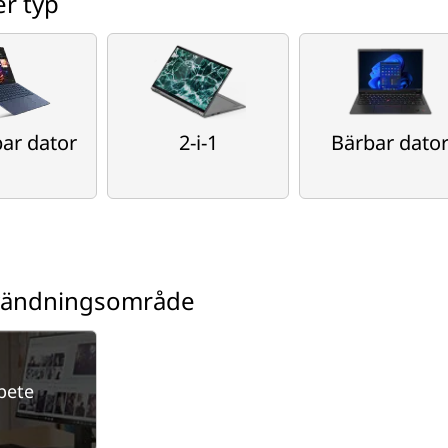
er typ
bar dator
2-i-1
Bärbar dato
nvändningsområde
bete