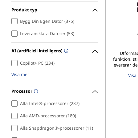
2
Produkt typ
-
Bygg Din Egen Dator (375)
i
Leveransklara Datorer (53)
-
AI (artificiell intelligens)
Utformad
1
funktion, st
Copilot+ PC (234)
levererar d
-
Visa mer
Visa 
d
Processor
a
Alla Intel®-processorer (237)
t
Alla AMD-processorer (180)
o
Alla Snapdragon®-processorer (11)