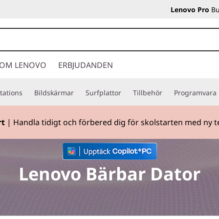
Lenovo Pro
Bu
OM LENOVO
ERBJUDANDEN
tations
Bildskärmar
Surfplattor
Tillbehör
Programvara
iva B2B-priser, personlig rådgivare och mycket mer. Ring: +
Currently displaying item 2 of
Lenovo Bärbar Dator