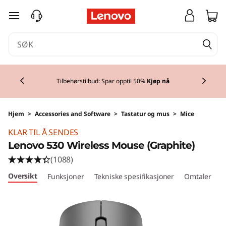
gå til hovedinnhold
Currently displaying item 1 of 3
Tilbehørstilbud: Spar opptil
50%
Kjøp nå
Hjem
>
Accessories and Software
>
Tastatur og mus
>
Mice
KLAR TIL Å SENDES
Lenovo 530 Wireless Mouse (Graphite)
(1088)
Oversikt
Funksjoner
Tekniske spesifikasjoner
Omtaler