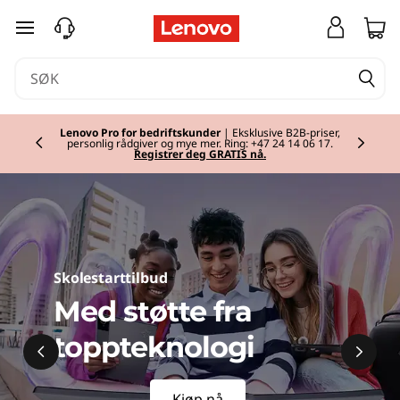
gå til hovedinnhold
Lenovo Pro for bedriftskunder
| Eksklusive B2B-priser,
personlig rådgiver og mye mer. Ring: +47 24 14 06 17.
Currently displaying item 2 of
Registrer deg GRATIS nå.
Skolestarttilbud
Med støtte fra
toppteknologi
Kjøp nå