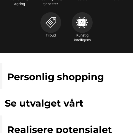
lagring
tjenester
Tilbud
Kunstig
intelligens
Personlig shopping
Se utvalget vårt
Realisere potensialet