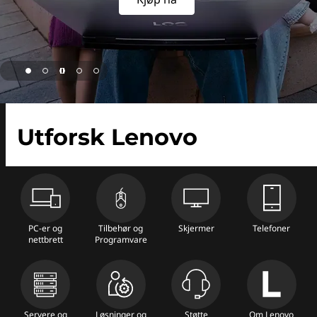
Utforsk Lenovo
PC-er og
Tilbehør og
Skjermer
Telefoner
nettbrett
Programvare
Servere og
Løsninger og
Støtte
Om Lenovo