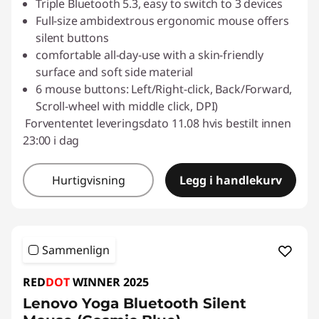
Triple Bluetooth 5.3, easy to switch to 3 devices
Full-size ambidextrous ergonomic mouse offers
silent buttons
comfortable all-day-use with a skin-friendly
surface and soft side material
6 mouse buttons: Left/Right-click, Back/Forward,
Scroll-wheel with middle click, DPI)
Forvententet leveringsdato 11.08 hvis bestilt innen
23:00 i dag
Hurtigvisning
Legg i handlekurv
Sammenlign
RED
DOT
WINNER 2025
Lenovo Yoga Bluetooth Silent