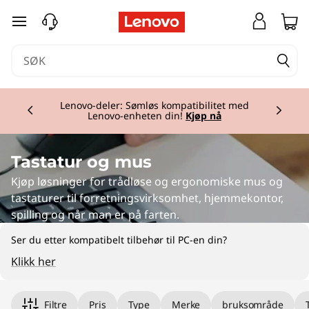
M
gå til hovedinnhold
i
c
Currently displaying item 2 of 3
e
Lenovo-deler: Sømløs kompatibilitet med
Lenovo-enheten din!
Kjøp nå
Tastatur og mus
Kjøp løsninger for trådløse og ergonomiske mus og
tastaturer til forretningsvirksomhet, hjemmekontor,
spilling og når man er på farten.
Ser du etter kompatibelt tilbehør til PC-en din?
Klikk her
Filtre
Pris
Type
Merke
bruksområde