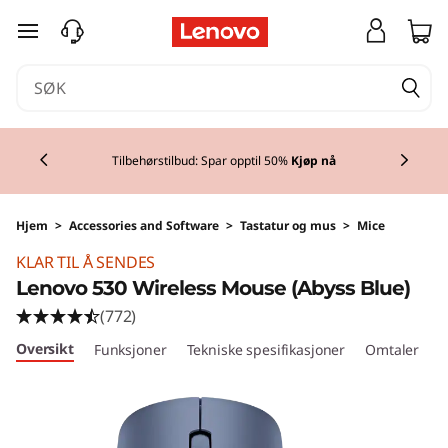
gå til hovedinnhold
Currently displaying item 2 of 3
Lenovo-deler: Sømløs kompatibilitet med
Lenovo-enheten din!
Kjøp nå
Hjem
>
Accessories and Software
>
Tastatur og mus
>
Mice
KLAR TIL Å SENDES
Lenovo 530 Wireless Mouse (Abyss Blue)
(772)
Oversikt
Funksjoner
Tekniske spesifikasjoner
Omtaler