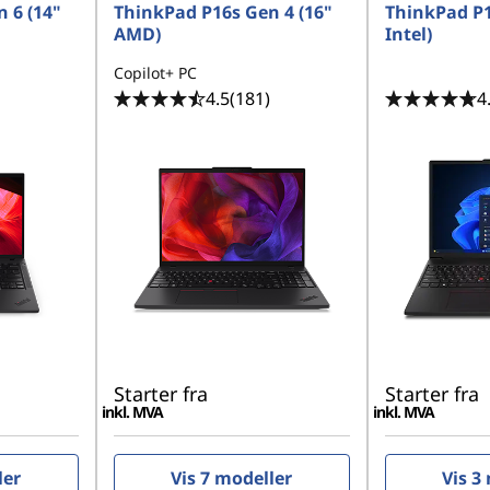
 6 (14"
ThinkPad P16s Gen 4 (16"
ThinkPad P1
AMD)
Intel)
Copilot+ PC
4.5
(181)
4
Starter fra
Starter fra
inkl. MVA
inkl. MVA
ler
Vis 7 modeller
Vis 3