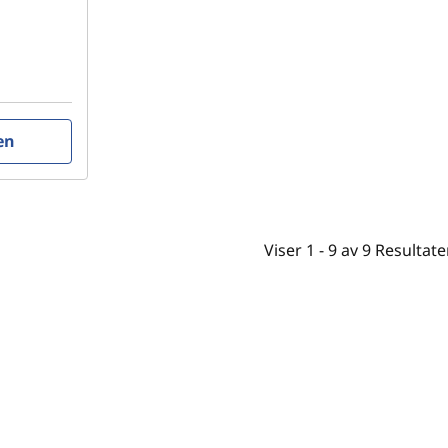
en
Viser
1 -
9
av
9
Resultate