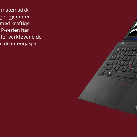
g matematikk
nger gjennom
 med kraftige
 P-serien har
nter verktøyene de
 de er engasjert i