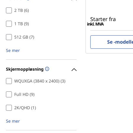
u
2 TB (6)
Starter fra
r
1 TB (9)
inkl. MVA
e
512 GB (7)
Se -modell
,
Se mer
&
Skjermoppløsning
C
WQUXGA (3840 x 2400) (3)
o
Full HD (9)
n
2K/QHD (1)
s
Se mer
t