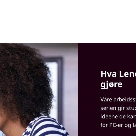
Hva Len
gjøre
Våre arbeidss
serien gir st
ideene de kan
for PC-er og l