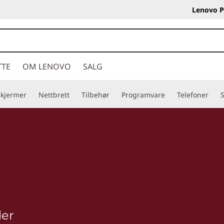
Lenovo P
TTE
OM LENOVO
SALG
Skjermer
Nettbrett
Tilbehør
Programvare
Telefoner
S
der