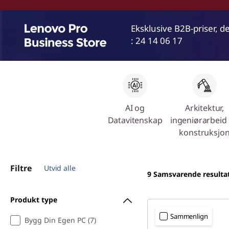
w
Eksklusive B2B-priser, 
e
: 24 14 06 17
r
f
u
AI og
Arkitektur,
l
Datavitenskap
ingeniørarbeid
konstruksjo
w
o
Filtre
Utvid alle
9
Samsvarende resulta
r
Produkt type
k
Sammenlign
Bygg Din Egen PC (7)