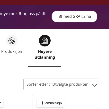
ye mer. Ring oss på tlf
Bli med GRATIS nå
Produksjon
Høyere
utdanning
Sorter etter :
Utvalgte produkter
n
Sammenlign