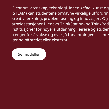
k
d
Gjennom vitenskap, teknologi, ingeniørfag, kunst o
P
(STEAM) kan studentene omfavne virkelige utfordri
kreativ tenkning, problemløsning og innovasjon. Og
S
arbeidsstasjoner i Lenovo ThinkStation- og ThinkPad
institusjoner for høyere utdanning, lærere og stude
e
trenger for å vokse og overgå forventningene – enten
læring på stedet eller eksternt.
r
i
Se modeller
e
s
|
P
o