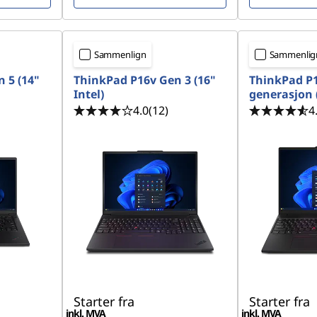
Sammenlign
Sammenlig
 5 (14"
ThinkPad P16v Gen 3 (16"
ThinkPad P1
Intel)
generasjon (
4.0
(12)
4
Starter fra
Starter fra
inkl. MVA
inkl. MVA