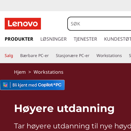
L
e
n
g
å
PRODUKTER
LØSNINGER
TJENESTER
KUNDESTØ
o
t
i
v
Salg
Bærbare PC-er
Stasjonære PC-er
Workstations
l
h
o
o
Hjem
>
Workstations
v
T
e
d
h
i
n
i
Høyere utdanning
n
h
n
o
Tar høyere utdanning til nye høy
l