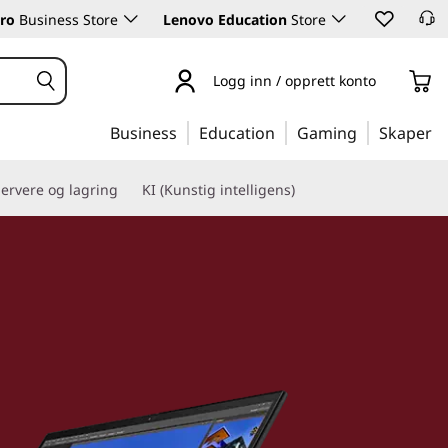
ro
Business Store
Lenovo Education
Store
Logg inn / opprett konto
Business
Education
Gaming
Skaper
ervere og lagring
KI (Kunstig intelligens)