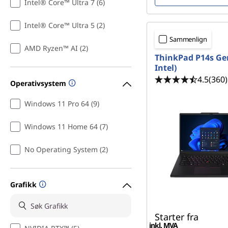
Intel® Core™ Ultra 7 (6)
E
Intel® Core™ Ultra 5 (2)
n
Sammenlign
AMD Ryzen™ AI (2)
g
ThinkPad P14s Gen
Intel)
i
4.5
(360)
Operativsystem
n
Windows 11 Pro 64 (9)
e
Windows 11 Home 64 (7)
e
No Operating System (2)
r
Grafikk
i
n
Starter fra
inkl. MVA