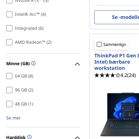
NVIDIA RTX™ (5)
g
Intel® Arc™ (4)
,
Se -modell
Integrated (6)
A
r
AMD Radeon™ (2)
Sammenlign
c
ThinkPad P1 Gen 8
Intel) bærbare
Minne (GB)
workstation
h
4.2
(24)
64 GB (8)
i
96 GB (2)
t
48 GB (1)
e
Se mer
c
t
Harddisk