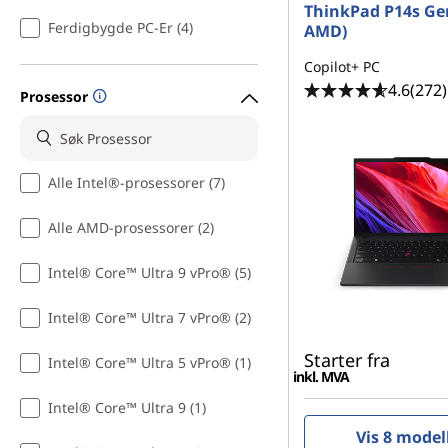
s
ThinkPad P14s Gen
Ferdigbygde PC-Er (4)
AMD)
t
Copilot+ PC
a
4.6
(272)
Prosessor
t
i
Alle Intel®-prosessorer (7)
o
Alle AMD-prosessorer (2)
n
Intel® Core™ Ultra 9 vPro® (5)
s
Intel® Core™ Ultra 7 vPro® (2)
f
Starter fra
Intel® Core™ Ultra 5 vPro® (1)
inkl. MVA
o
Intel® Core™ Ultra 9 (1)
r
Vis 8 model