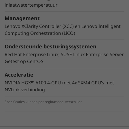
®
®
inferentie-workloads. Met NVIDIA
CUDA
,
inlaatwatertemperatuur
kunt u 700+ HPC-applicaties ondersteunen,
Management
naast elk belangrijke deep-learning
framework:
Lenovo XClarity Controller (XCC) en Lenovo Intelligent
Computing Orchestration (LiCO)
Scheikunde, zoals Gaussian en GROMACS
Ondersteunde besturingssystemen
Eindige elementen, zoals LS-DYNA en Simulia
Abaqus
Red Hat Enterprise Linux, SUSE Linux Enterprise Server
Vloeiende dynamiek, zoals OpenFOAM en
Getest op CentOS
ANSYS Fluent
Moleculaire dynamiek, zoals NAMD en
Acceleratie
AMBER
NVIDIA HGX™ A100 4-GPU met 4x SXM4 GPU’s met
Weer en klimaat, zoals WRF en ICON
NVLink-verbinding
Specificaties kunnen per regio/model verschillen.