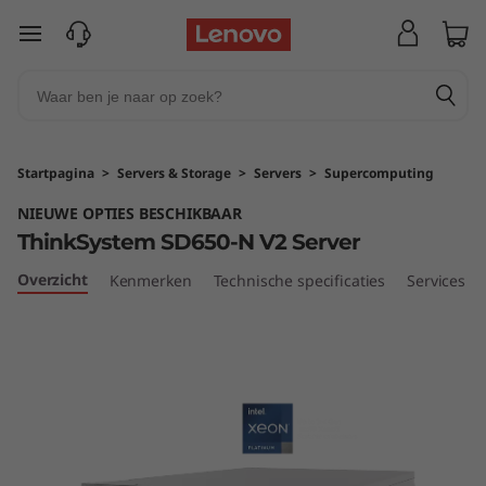
T
Ga naar de hoofdinhoud
h
i
n
Startpagina
>
Servers & Storage
>
Servers
>
Supercomputing
k
NIEUWE OPTIES BESCHIKBAAR
ThinkSystem SD650-N V2 Server
S
Overzicht
Kenmerken
Technische specificaties
Services
y
s
t
e