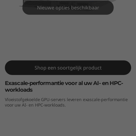
m
Nieuwe opties beschikbaar
S
D
6
5
ThinkSystem SD650-N V2 Server
0
Shop een soortgelijk product
-
Exascale-performantie voor al uw AI- en HPC-
N
workloads
Vloeistofgekoelde GPU-servers leveren exascale-performantie
V
voor uw AI- en HPC-workloads.
2
S