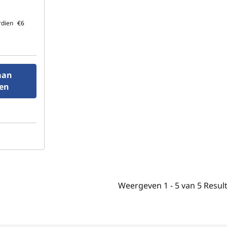
rdien
€6
aan
en
n
Weergeven
1 -
5
van
5
Resul