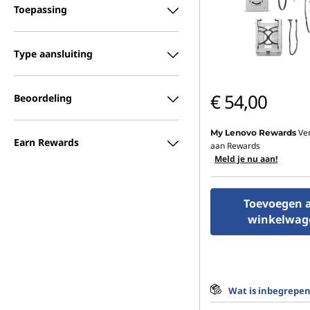
Toepassing
t
e
Type aansluiting
r
€ 54,00
Beoordeling
M
e
Ve
My Lenovo Rewards
Earn Rewards
aan Rewards
Meld je nu aan!
m
o
Toevoegen 
winkelwag
r
y
Wat is inbegrepe