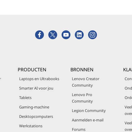
PRODUCTEN
BRONNEN
KLA
r
Laptops en Ultrabooks
Lenovo Creator
Con
Community
Smarter AI voor jou
Ond
Lenovo Pro
Tablets
Ord
Community
Gaming-machine
Vee
Legion Community
ove
Desktopcomputers
Aanmelden e-mail
Vee
Werkstations
Forums
ove