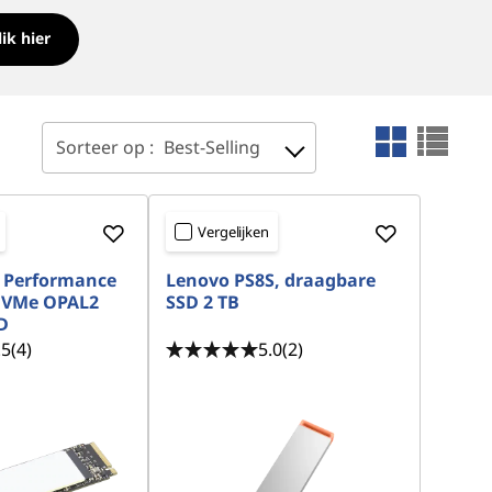
lik hier
Sorteer op :
Best-Selling
Vergelijken
B Performance
Lenovo PS8S, draagbare
NVMe OPAL2
SSD 2 TB
D
.5
(4)
5.0
(2)