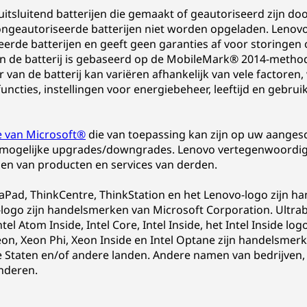
tsluitend batterijen die gemaakt of geautoriseerd zijn do
ngeautoriseerde batterijen niet worden opgeladen. Lenovo 
seerde batterijen en geeft geen garanties af voor storingen 
an de batterij is gebaseerd op de MobileMark® 2014-method
van de batterij kan variëren afhankelijk van vele factoren
ncties, instellingen voor energiebeheer, leeftijd en gebrui
ie van Microsoft®
die van toepassing kan zijn op uw aangesc
mogelijke upgrades/downgrades. Lenovo vertegenwoordigt
ien van producten en services van derden.
eaPad, ThinkCentre, ThinkStation en het Lenovo-logo zijn h
go zijn handelsmerken van Microsoft Corporation. Ultrabo
Intel Atom Inside, Intel Core, Intel Inside, het Intel Inside lo
eon, Xeon Phi, Xeon Inside en Intel Optane zijn handelsmerke
taten en/of andere landen. Andere namen van bedrijven, p
nderen.