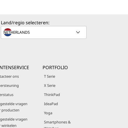
Land/regio selecteren:
NTENSERVICE
PORTFOLIO
tacteer ons
T Serie
ersteuning
X Serie
erstatus
ThinkPad
lgestelde vragen
IdeaPad
r producten
Yoga
lgestelde vragen
Smartphones &
r winkelen