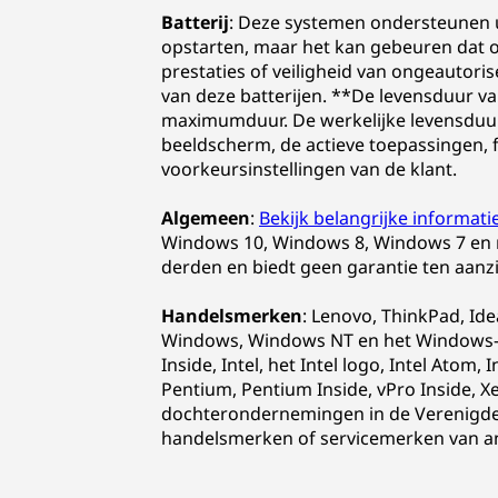
Batterij
: Deze systemen ondersteunen ui
opstarten, maar het kan gebeuren dat o
prestaties of veiligheid van ongeautori
van deze batterijen. **De levensduur v
maximumduur. De werkelijke levensduur 
beeldscherm, de actieve toepassingen, fu
voorkeursinstellingen van de klant.
Algemeen
:
Bekijk belangrijke informat
Windows 10, Windows 8, Windows 7 en 
derden en biedt geen garantie ten aanz
Handelsmerken
: Lenovo, ThinkPad, Id
Windows, Windows NT en het Windows-lo
Inside, Intel, het Intel logo, Intel Atom, 
Pentium, Pentium Inside, vPro Inside, X
dochterondernemingen in de Verenigde S
handelsmerken of servicemerken van a