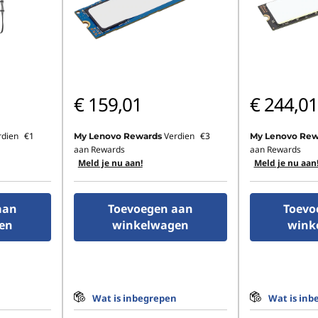
€ 159,01
€ 244,01
rdien
€1
Verdien
€3
My Lenovo Rewards
My Lenovo Rew
aan Rewards
aan Rewards
Meld je nu aan!
Meld je nu aan
aan
Toevoegen aan
Toevo
en
winkelwagen
wink
n
Wat is inbegrepen
Wat is inb