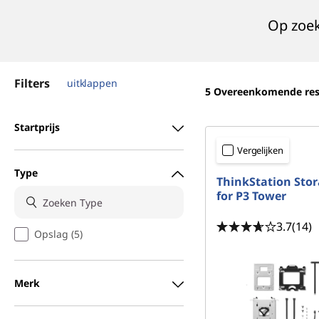
o
o
Op zoek
r
u
d
a
Filters
uitklappen
g
5
Overeenkomende res
e
Startprijs
|
Vergelijken
Type
C
ThinkStation Stor
for P3 Tower
o
3.7
(14)
Opslag (5)
m
p
Merk
u