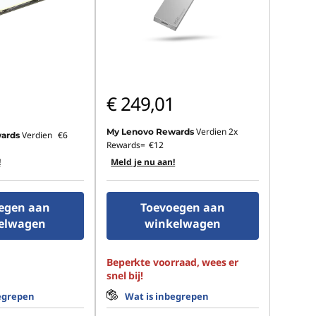
€ 249,01
Verdien 2x
My Lenovo Rewards
Verdien
€6
ards
Rewards=
€12
!
Meld je nu aan!
egen aan
Toevoegen aan
elwagen
winkelwagen
Beperkte voorraad, wees er
snel bij!
egrepen
Wat is inbegrepen