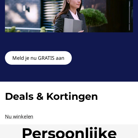
s
&
M
o
n
Meld je nu GRATIS aan
i
t
o
Deals & Kortingen
r
Nu winkelen
e
Persoonlijke
n