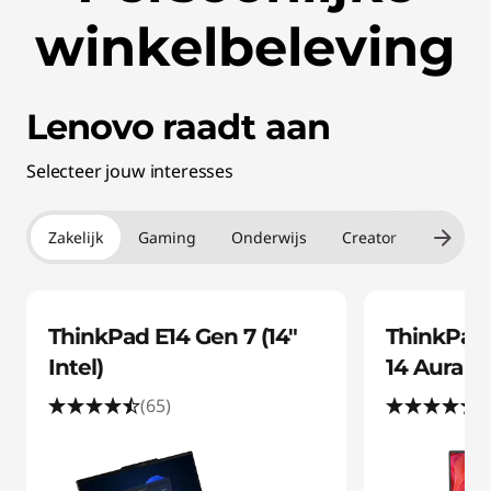
winkelbeleving
Lenovo raadt aan
Selecteer jouw interesses
Zakelijk
Gaming
Onderwijs
Creator
Dagelij
ThinkPad E14 Gen 7 (14"
ThinkPad
Intel)
14 Aura Edi
(65)
(