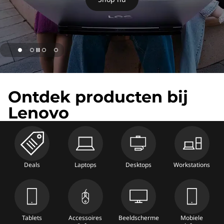
'
s
,
T
a
Ontdek producten bij
b
Lenovo
l
e
Deals
Laptops
Desktops
Workstations
t
s
,
Tablets
Accessoires
Beeldscherme
Mobiele