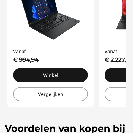
Vanaf
Vanaf
€ 994,94
€ 2.227,21
Winkel
Vergelijken
V
Voordelen van kopen bij