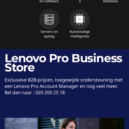
en Software
n
telefoons
A
c
c
Servers en
Kunstmatige
opslag
intelligentie
e
Lenovo Pro Business
s
Store
s
o
Exclusieve B2B-prijzen, toegewijde ondersteuning met
een Lenovo Pro Account Manager en nog veel meer.
i
Bel dan naar : 020 200 25 18
r
e