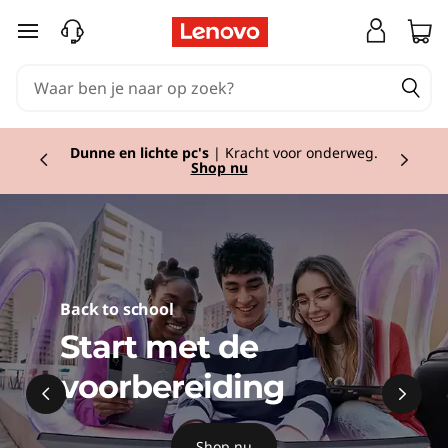
L
Ga naar de hoofdinhoud
a
p
Currently displaying item 2 of 2
t
Dunne en lichte pc's
| Kracht voor onderweg.
Shop nu
o
p
s
Back to school
,
Start met de
P
voorbereiding
C
Shop nu