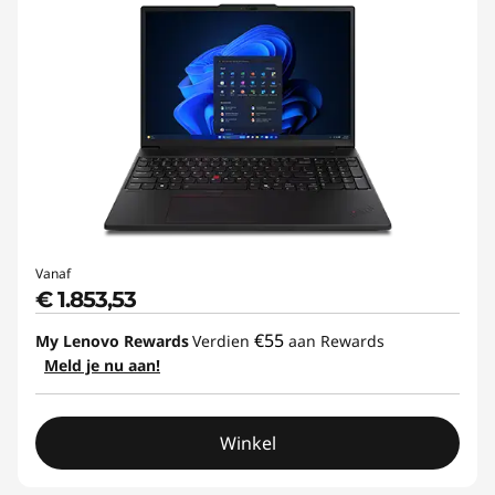
g
,
A
r
c
h
Vanaf
i
€ 1.853,53
t
€55
My Lenovo Rewards
Verdien
aan Rewards
Meld je nu aan!
e
c
Winkel
t