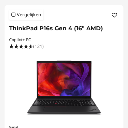
u
Vergelijken
r
ThinkPad P16s Gen 4 (16" AMD)
e
Copilot+ PC
,
(121)
&
C
o
n
s
t
Vanaf