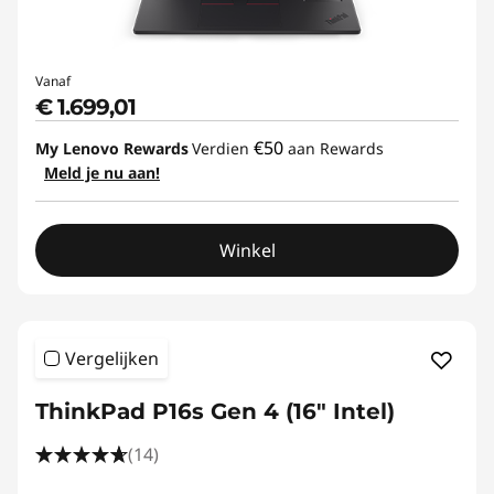
E
n
Vanaf
€ 1.699,01
g
€50
My Lenovo Rewards
Verdien
aan Rewards
i
Meld je nu aan!
n
Winkel
e
e
Vergelijken
r
i
ThinkPad P16s Gen 4 (16" Intel)
(14)
n