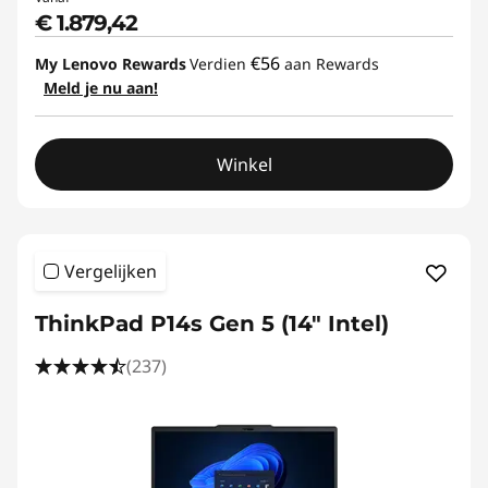
r
€ 1.879,42
u
€56
My Lenovo Rewards
Verdien
aan Rewards
Meld je nu aan!
c
t
Winkel
i
o
Vergelijken
n
ThinkPad P14s Gen 5 (14" Intel)
(237)