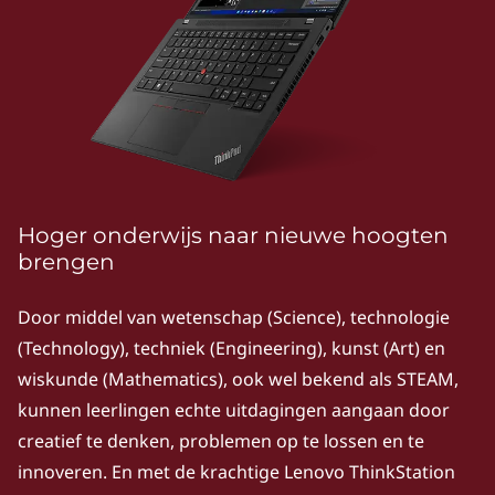
k
P
S
e
r
i
Hoger onderwijs naar nieuwe hoogten
brengen
e
Door middel van wetenschap (Science), technologie
s
(Technology), techniek (Engineering), kunst (Art) en
|
wiskunde (Mathematics), ook wel bekend als STEAM,
kunnen leerlingen echte uitdagingen aangaan door
P
creatief te denken, problemen op te lossen en te
o
innoveren. En met de krachtige Lenovo ThinkStation