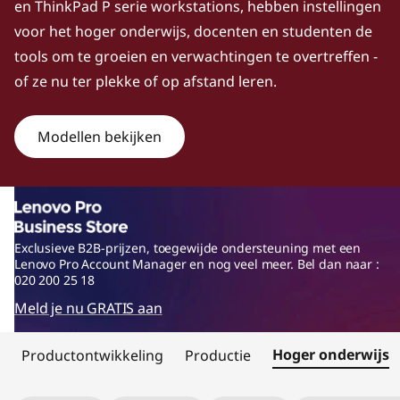
en ThinkPad P serie workstations, hebben instellingen
w
voor het hoger onderwijs, docenten en studenten de
e
tools om te groeien en verwachtingen te overtreffen -
of ze nu ter plekke of op afstand leren.
r
f
Modellen bekijken
u
l
w
Exclusieve B2B-prijzen, toegewijde ondersteuning met een
Lenovo Pro Account Manager en nog veel meer. Bel dan naar :
020 200 25 18
o
Meld je nu GRATIS aan
r
Hoger onderwijs
Productontwikkeling
Productie
k
Original Price 1699.01 undefined Discounted Price 1699.01
Original Price 1853.53 undefined Discounted Price 1853.53
Original Price 1879.42 undefined Discounted Price 1879.42
Original Price 1899.01 undefined Discounted Price 1899.01
Original Price 2005.82 undefined Discounted Price 2005.82
Original Price 2299.00 undefined Discounted Price 2299.00
Original Price 2714.62 undefined Discounted Price 2714.62
Original Price 3299.00 undefined Discounted Price 3299.00
Original Price 3672.71 undefined Discounted Price 3672.71
Original Price 3702.13 undefined Discounted Price 3702.13
Original Price 4299.01 undefined Discounted Price 4299.01