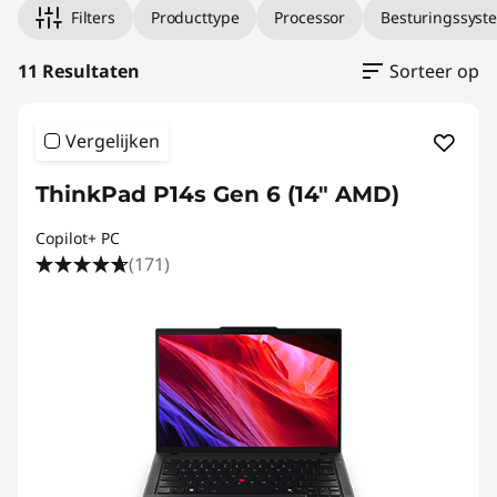
s
Filters
Producttype
Processor
Besturingssyst
t
11 Resultaten
Sorteer op
a
Vergelijken
t
i
ThinkPad P14s Gen 6 (14" AMD)
o
Copilot+ PC
(171)
n
s
f
o
r