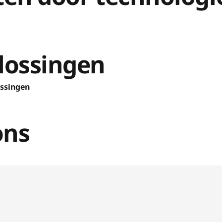
lossingen
ossingen
ons