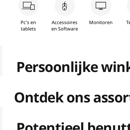
Pc's en
Accessoires
Monitoren
T
tablets
en Software
Persoonlijke win
Ontdek ons asso
Potentieel benut