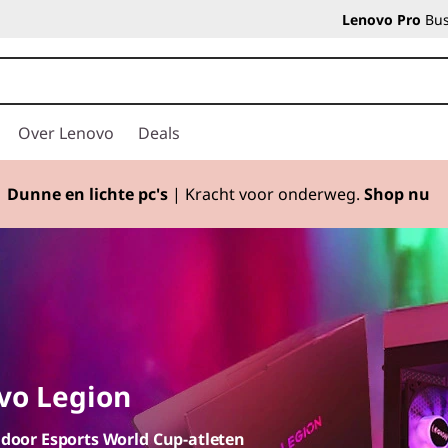
Lenovo Pro
Bus
Over Lenovo
Deals
Dunne en lichte pc's
| Kracht voor onderweg.
Shop nu
Currently displaying item 2 of
vo Legion
door Esports World Cup-atleten