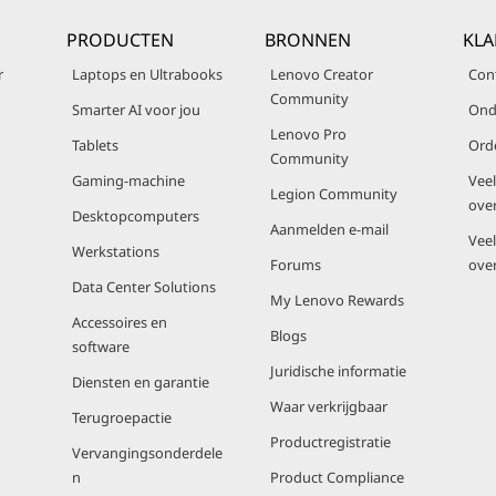
PRODUCTEN
BRONNEN
KLA
r
Laptops en Ultrabooks
Lenovo Creator
Con
Community
Smarter AI voor jou
Ond
Lenovo Pro
Tablets
Ord
Community
Gaming-machine
Vee
Legion Community
ove
Desktopcomputers
Aanmelden e-mail
Vee
Werkstations
Forums
ove
Data Center Solutions
My Lenovo Rewards
Accessoires en
Blogs
software
Juridische informatie
Diensten en garantie
Waar verkrijgbaar
Terugroepactie
Productregistratie
Vervangingsonderdele
n
Product Compliance