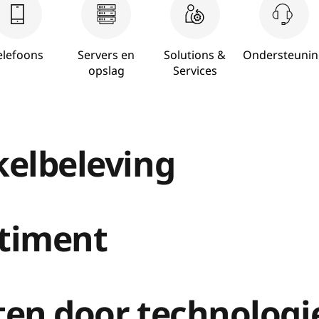
elefoons
Servers en
Solutions &
Ondersteunin
opslag
Services
kelbeleving
rtiment
ten door technologi