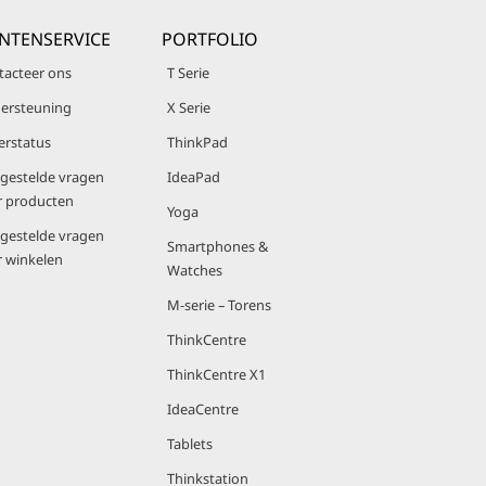
NTENSERVICE
PORTFOLIO
tacteer ons
T Serie
ersteuning
X Serie
erstatus
ThinkPad
lgestelde vragen
IdeaPad
r producten
Yoga
lgestelde vragen
Smartphones &
r winkelen
Watches
M-serie – Torens
ThinkCentre
ThinkCentre X1
IdeaCentre
Tablets
Thinkstation