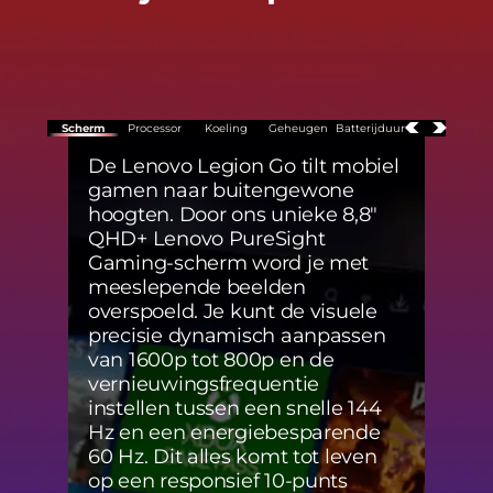
Scherm
Processor
Koeling
Geheugen
Batterijduur
De Lenovo Legion Go tilt mobiel
Domp
gamen naar buitengewone
onge
hoogten. Door ons unieke 8,8"
pres
QHD+ Lenovo PureSight
Go. 
Gaming-scherm word je met
de g
meeslepende beelden
Z1-se
overspoeld. Je kunt de visuele
toon
precisie dynamisch aanpassen
game
van 1600p tot 800p en de
ongel
vernieuwingsfrequentie
mees
instellen tussen een snelle 144
Ryze
Hz en een energiebesparende
baan
60 Hz. Dit alles komt tot leven
leven
op een responsief 10-punts
mee 