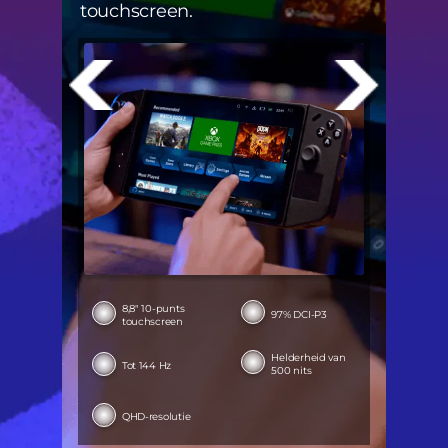
touchscreen.
8,8″ 10-punts
97% DCI-P3
touchscreen
Helderheid van
Tot 144 Hz
500 nits
QHD-resolutie