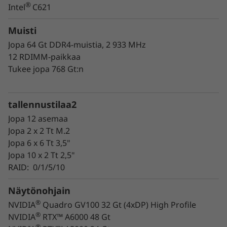
laatuun ja kestävyyteen. Sen ainutlaatuinen
®
Intel
C621
muotoilu ja korkealaatuinen rakenne
helpottavat huoltoa ja vähentävät
Muisti
käyttökatkoksia. Ratkaisu, jonka avulla kaikki
Jopa 64 Gt DDR4-muistia, 2 933 MHz
voittavat.
12 RDIMM-paikkaa
Tukee jopa 768 Gt:n
Lisäksi järjestelmän hienosäätö ja optimointi
sujuu kuin leikiten. Lataa vain Lenovo
Performance Tuner ja Lenovo Workstation
tallennustilaa2
Diagnostics -ohjelmat ja suorita ne.
Jopa 12 asemaa
Jopa 2 x 2 Tt M.2
Jopa 6 x 6 Tt 3,5"
Jopa 10 x 2 Tt 2,5"
RAID: 0/1/5/10
Näytönohjain
®
NVIDIA
Quadro GV100 32 Gt (4xDP) High Profile
®
NVIDIA
RTX™ A6000 48 Gt
®