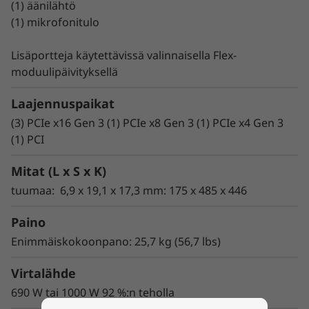
mahtuu jopa kaksi asemaa asemapaikkaa
(1) äänilähtö
kohden. Voit parantaa käytettävyyttä ja saada
(1) mikrofonitulo
aikaan säästöjä ottamalla käyttöön vain ne
komponentit, mitä tarvitset.
Lisäportteja käytettävissä valinnaisella Flex-
moduulipäivityksellä
Nopeampi muisti ja
enemmän tallennustilaa
Laajennuspaikat
(3) PCIe x16 Gen 3 (1) PCIe x8 Gen 3 (1) PCIe x4 Gen 3
#
(1) PCI
Entistä nopeamman jopa 2 933 MHz
DDR4 -
muistin (jopa 786 Gt) aiemman sukupolven
Mitat (L x S x K)
muisteja suurempi kaistanleveys mahdollistaa
tuumaa: 6,9 x 19,1 x 17,3 mm: 175 x 485 x 446
nopeat vasteajat. Suuret ja nopeat
tallennusasemavaihtoehdot sisältävät M.2 PCIe
Paino
-ratkaisun, jopa 48 teratavun kiintolevyjen
hallinnan ja jopa 12 aseman tuen. P720 on
Enimmäiskokoonpano: 25,7 kg (56,7 lbs)
siten vankka ja luotettava tehopakkaus, joka
Virtalähde
selviää raskaimmistakin työmääristä.
690 W tai 1000 W 92 %:n teholla
#