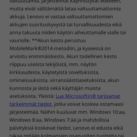
valtuuttamia. Järjestelmät käynnistyvät edelleen,
mutta eivät välttämättä lataa valtuuttamattomia
akkuja. Lenovo ei vastaa valtuuttamattomien
akkujen suorituskyvystä tai turvallisuudesta eikä
anna takuuta niiden käytön aiheuttamalle vialle tai
vauriolle. **Akun kesto perustuu
MobileMark®2014-metodiin, ja kyseessä on
arvioitu enimmäiskesto. Akun todellinen kesto
riippuu useista tekijöistä, mm. näytön
kirkkaudesta, käytetyistä sovelluksista,
ominaisuuksista, virransäästöasetuksista, akun
kunnosta ja iästä sekä käyttäjän muista
asetuksista. Yleistä:
Lue Microsoftin® tarjoamat
tärkeimmät tiedot
, jotka voivat koskea ostamaasi
järjestelmää. Näihin kuuluvat mm. Windows 10:aa,
Windows 8:aa, Windows 7:ää ja mahdollisia
päivityksiä koskevat tiedot. Lenovo ei edusta eikä
takaa mitään kolmansien osapuolten tuotteita tai