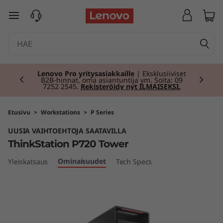
T
siirry pääsisältöön
h
i
Currently displaying item 2 of 2
n
Lenovo Pro yritysasiakkaille
| Eksklusiiviset
B2B-hinnat, oma asiantuntija ym. Soita: 09
7252 2545.
Rekisteröidy nyt ILMAISEKSI.
k
S
Etusivu
>
Workstations
>
P Series
UUSIA VAIHTOEHTOJA SAATAVILLA
t
ThinkStation P720 Tower
a
Ominaisuudet
Yleiskatsaus
Tech Specs
t
i