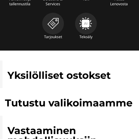
tallennustila
Services
Lenovosta
Tarjoukset
Tekoäly
Yksilölliset ostokset
Tutustu valikoimaamme
Vastaaminen