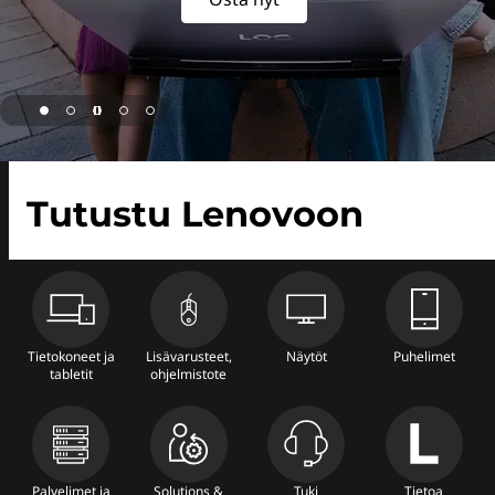
Tutustu Lenovoon
Tietokoneet ja
Lisävarusteet,
Näytöt
Puhelimet
tabletit
ohjelmistote
Palvelimet ja
Solutions &
Tuki
Tietoa