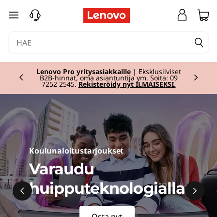
siirry pääsisältöön
Lenovo Pro yritysasiakkaille
| Eksklusiiviset
B2B-hinnat, oma asiantuntija ym. Soita: 09
Currently displaying item 2 of
7252 2545.
Rekisteröidy nyt ILMAISEKSI.
Koulunaloitustarjoukset
Varaudu
huipputeknologialla
Osta nyt