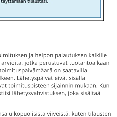
mituksen ja helpon palautuksen kaikille
t arvioita, jotka perustuvat tuotantoaikaan
 toimituspäivämäärä on saatavilla
älkeen. Lähetyspäivät eivät sisällä
evat toimituspisteen sijainnin mukaan. Kun
tiisi lähetysvahvistuksen, joka sisältää
sa ulkopuolisista viiveistä, kuten tilausten