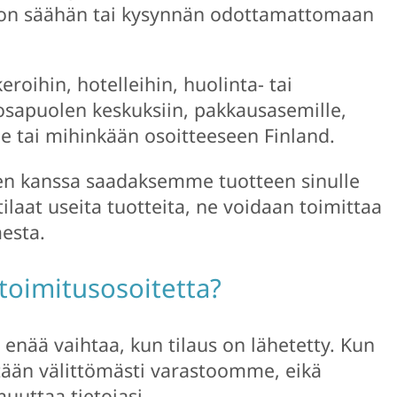
noon säähän tai kysynnän odottamattomaan
roihin, hotelleihin, huolinta- tai
osapuolen keskuksiin, pakkausasemille,
ille tai mihinkään osoitteeseen Finland.
 kanssa saadaksemme tuotteen sinulle
laat useita tuotteita, ne voidaan toimittaa
mesta.
toimitusosoitetta?
i enää vaihtaa, kun tilaus on lähetetty. Kun
tetään välittömästi varastoomme, eikä
uuttaa tietojasi.