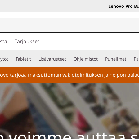
Lenovo Pro
Bu
sta
Tarjoukset
ytöt
Tabletit
Lisävarusteet
Ohjelmistot
Puhelimet
Pa
ovo tarjoaa maksuttoman vakiotoimituksen ja helpon palautu
n voimme auttaa s