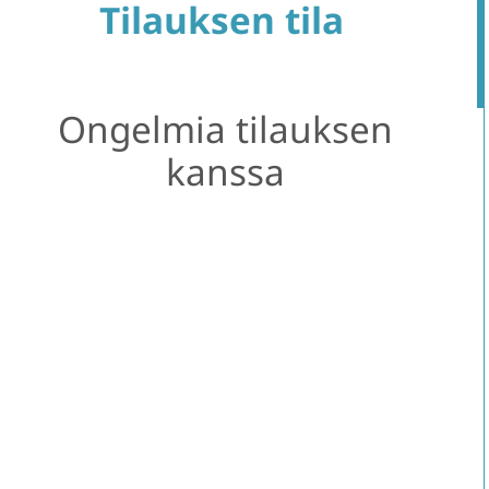
Tilauksen tila
i
n
k
Ongelmia tilauksen
kanssa
y
s
y
t
y
t
k