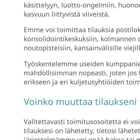
käsittelyyn, luotto-ongelmiin, huo
kasvuun liittyvistä viiveistä.
Emme voi toimittaa tilauksia postiloke
konsolidointikeskuksiin, kolmannen 
noutopisteisiin, kansainvälisille viej
Työskentelemme useiden kumppanien
mahdollisimman nopeasti, joten jos ti
erikseen ja eri kuljetusyhtiöiden toi
Voinko muuttaa tilaukseni 
Valitettavasti toimitusosoitetta ei vo
tilauksesi on lähetetty, tietosi lähe
järjestelmämme voi enää hakea tai m