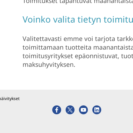
Toimitukset tapahtuvat maanantaista
Voinko valita tietyn toimit
Valitettavasti emme voi tarjota tarkko
toimittamaan tuotteita maanantaista
toimitusyritykset epäonnistuvat, tu
maksuhyvityksen.
päivitykset