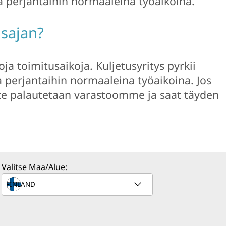
 perjantaihin normaaleina työaikoina.
usajan?
ja toimitusaikoja. Kuljetusyritys pyrkii
 perjantaihin normaaleina työaikoina. Jos
ote palautetaan varastoomme ja saat täyden
Valitse Maa/Alue: