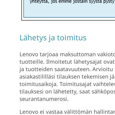
Lähetys ja toimitus
Lenovo tarjoaa maksuttoman vakiotoi
tuotteille. Ilmoitetut lähetysajat ova
ja tuotteiden saatavuuteen. Arvioitu
asiakastililläsi tilauksen tekemisen j
toimitusaikoja. Toimitusajat vaihtel
tilauksesi on lähetetty, saat sähköpos
seurantanumerosi.
Lenovo ei vastaa välittömän hallintan