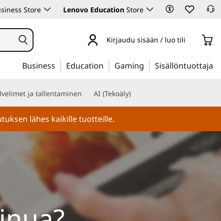
siness Store
Lenovo Education
Store
Kirjaudu sisään / luo tili
Business
Education
Gaming
Sisällöntuottaja
lvelimet ja tallentaminen
AI (Tekoäly)
ksen lähes kaikille tuotteille.
inua?