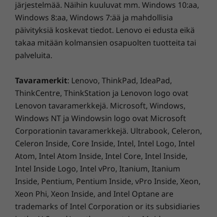
järjestelmää. Näihin kuuluvat mm. Windows 10:aa,
Windows 8:aa, Windows 7:ää ja mahdollisia
päivityksiä koskevat tiedot. Lenovo ei edusta eikä
Suojaa yksityisyyttäsi
takaa mitään kolmansien osapuolten tuotteita tai
palveluita.
ThinkSmart View for Zoomin
tietoturvaominaisuuksien ansiosta voit olla
Tavaramerkit
: Lenovo, ThinkPad, IdeaPad,
huoletta. Sisäänrakennetun kameran
ThinkCentre, ThinkStation ja Lenovon logo ovat
sulkimen, mikrofonin vaimennuspainikkeen ja
Lenovon tavaramerkkejä. Microsoft, Windows,
kuusinumeroisen kirjautumiskoodin ansiosta
Windows NT ja Windowsin logo ovat Microsoft
laite takaa tietoturvan ja yksityisyyden niin
käytössä kuin myös suljettuna.
Corporationin tavaramerkkejä. Ultrabook, Celeron,
Celeron Inside, Core Inside, Intel, Intel Logo, Intel
Atom, Intel Atom Inside, Intel Core, Intel Inside,
Intel Inside Logo, Intel vPro, Itanium, Itanium
Inside, Pentium, Pentium Inside, vPro Inside, Xeon,
Xeon Phi, Xeon Inside, and Intel Optane are
trademarks of Intel Corporation or its subsidiaries