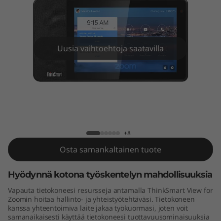
V
i
e
Uusia vaihtoehtoja saatavilla
w
f
o
ThinkSmart View for Zoom
r
+8
Z
Osta samankaltainen tuote
o
Hyödynnä kotona työskentelyn mahdollisuuksia
o
Vapauta tietokoneesi resursseja antamalla ThinkSmart View for
Zoomin hoitaa hallinto- ja yhteistyötehtäväsi. Tietokoneen
m
kanssa yhteentoimiva laite jakaa työkuormasi, joten voit
samanaikaisesti käyttää tietokoneesi tuottavuusominaisuuksia