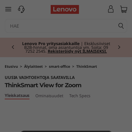
T
siirry pääsisältöön
h
i
Currently displaying item 2 of 2
n
Lenovo Pro yritysasiakkaille
| Eksklusiiviset
B2B-hinnat, oma asiantuntija ym. Soita: 09
7252 2545.
Rekisteröidy nyt ILMAISEKSI.
k
S
Etusivu
>
Älylaitteet
>
smart-office
>
ThinkSmart
UUSIA VAIHTOEHTOJA SAATAVILLA
m
ThinkSmart View for Zoom
a
Yleiskatsaus
Ominaisuudet
Tech Specs
r
t