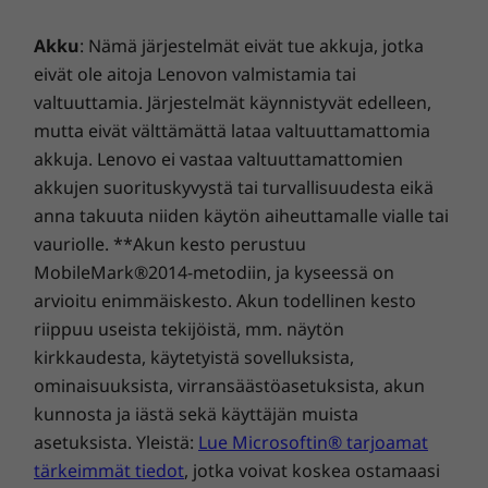
liikkeellä ollessasi
ThinkSmart Manager -
Akku
: Nämä järjestelmät eivät tue akkuja, jotka
mobiilisovelluksella.
eivät ole aitoja Lenovon valmistamia tai
valtuuttamia. Järjestelmät käynnistyvät edelleen,
mutta eivät välttämättä lataa valtuuttamattomia
akkuja. Lenovo ei vastaa valtuuttamattomien
akkujen suorituskyvystä tai turvallisuudesta eikä
anna takuuta niiden käytön aiheuttamalle vialle tai
vauriolle. **Akun kesto perustuu
MobileMark®2014-metodiin, ja kyseessä on
arvioitu enimmäiskesto. Akun todellinen kesto
riippuu useista tekijöistä, mm. näytön
kirkkaudesta, käytetyistä sovelluksista,
ominaisuuksista, virransäästöasetuksista, akun
kunnosta ja iästä sekä käyttäjän muista
asetuksista. Yleistä:
Lue Microsoftin® tarjoamat
tärkeimmät tiedot
, jotka voivat koskea ostamaasi