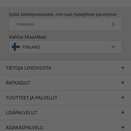
Syötä sähköpostiosoite, niin saat hyödylliset päivitykset
Tekniset tiedot saattavat vaihdella alueittain/malleittain.
Sähköposti
Valitse Maa/Alue:
FINLAND
TIETOJA LENOVOSTA
Jätä IT-tukesi hoitaminen meille
RATKAISUT
Jos olet yrittäjä tai jos vain etsit
henkilökohtaista laitetta, jonka avulla voit
TUOTTEET JA PALVELUT
työskennellä paikasta riippumatta,
päivittäminen Lenovo Premier Supportiin
LISÄPALVELUT
tarjoaa sinulle
ASIAKASPALVELU