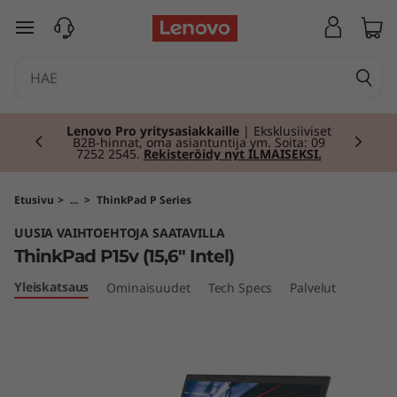
T
siirry pääsisältöön
h
i
Currently displaying item 2 of 2
n
Lenovo Pro yritysasiakkaille
| Eksklusiiviset
B2B-hinnat, oma asiantuntija ym. Soita: 09
7252 2545.
Rekisteröidy nyt ILMAISEKSI.
k
P
Etusivu
>
...
>
ThinkPad P Series
UUSIA VAIHTOEHTOJA SAATAVILLA
a
ThinkPad P15v (15,6" Intel)
d
Yleiskatsaus
Ominaisuudet
Tech Specs
Palvelut
P
1