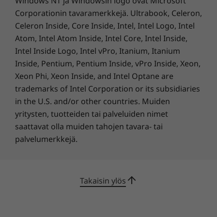
Windows NT ja Windowsin logo ovat Microsoft
Corporationin tavaramerkkejä. Ultrabook, Celeron,
Celeron Inside, Core Inside, Intel, Intel Logo, Intel
Takuuvarma toiminta
Atom, Intel Atom Inside, Intel Core, Intel Inside,
ThinkPad P15v:n sisäänrakennetut
Intel Inside Logo, Intel vPro, Itanium, Itanium
ThinkShield-tietoturvaratkaisut pitävät tärkeät
Inside, Pentium, Pentium Inside, vPro Inside, Xeon,
tietosi turvassa. Match-on-Chip-tekniikalla
Xeon Phi, Xeon Inside, and Intel Optane are
toimiva sormenjälkitunnistin salaa biometriset
trademarks of Intel Corporation or its subsidiaries
tietosi suoraan järjestelmässä. Erillisen Trusted
in the U.S. and/or other countries. Muiden
Platform Modulen (dTPM) ansiosta tietosi
yritysten, tuotteiden tai palveluiden nimet
pysyvät salattuina, mikä vähentää
saattavat olla muiden tahojen tavara- tai
tietomurtojen riskiä merkittävästi. Tämän
palvelumerkkejä.
lisäksi itsensä korjaava BIOS palauttaa
järjestelmän sen vioittuessa aiempaan
turvalliseen tilaan.
Takaisin ylös
Tekniset tiedot voivat vaihdella alueittain ja malleittain.