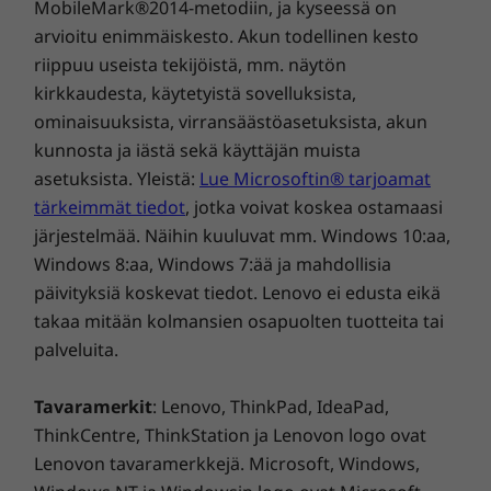
MobileMark®2014-metodiin, ja kyseessä on
Voit luottaa siihen, että P15v toimii
arvioitu enimmäiskesto. Akun todellinen kesto
napajäätiköiltä hiekkamyrskyihin ja että se
riippuu useista tekijöistä, mm. näytön
selviää niin painovoimattoman tilan
kirkkaudesta, käytetyistä sovelluksista,
vahingoista kuin myös jokapäiväisistä
ominaisuuksista, virransäästöasetuksista, akun
roiskeista ja putoamisista.
kunnosta ja iästä sekä käyttäjän muista
asetuksista. Yleistä:
Lue Microsoftin® tarjoamat
tärkeimmät tiedot
, jotka voivat koskea ostamaasi
järjestelmää. Näihin kuuluvat mm. Windows 10:aa,
Windows 8:aa, Windows 7:ää ja mahdollisia
päivityksiä koskevat tiedot. Lenovo ei edusta eikä
takaa mitään kolmansien osapuolten tuotteita tai
palveluita.
Tavaramerkit
: Lenovo, ThinkPad, IdeaPad,
ThinkCentre, ThinkStation ja Lenovon logo ovat
Lenovon tavaramerkkejä. Microsoft, Windows,