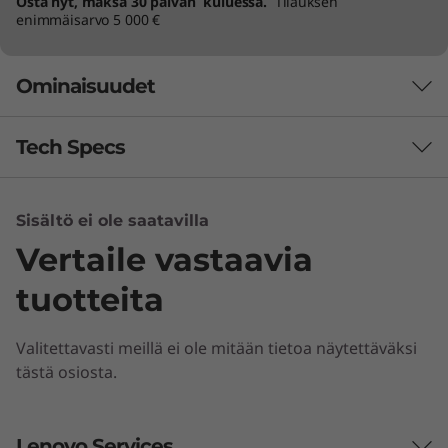
Osta nyt, maksa 30 päivän kuluessa.
Tilauksen
enimmäisarvo 5 000 €
Ominaisuudet
Tech Specs
Suorituskyky
Sisältö ei ole saatavilla
Vertaile vastaavia
Processor
Up to Intel® Xeon® W-10855M with vPro™ or up to
tuotteita
10th Gen Intel® Core™ i9
Valitettavasti meillä ei ole mitään tietoa näytettäväksi
Operating System
tästä osiosta.
Up to Windows 10 Pro for Workstations
Memory
Lenovo Services
Arvoa ilman kompromisseja