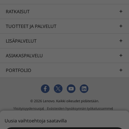
RATKAISUT
TUOTTEET JA PALVELUT
LISÄPALVELUT
ASIAKASPALVELU
PORTFOLIO
© 2026 Lenovo. Kaikki oikeudet pidätetään.
Yksityisyydensuoja
Evästeiden hyväksynnän työkalussamme
Käyttöehdot
Sivukartta
Ulkoinen lähetyskäytäntö
Uusia vaihtoehtoja saatavilla
Orjuuden ja ihmiskaupan vastainen lausunto