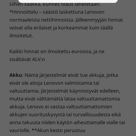
siihen saakka, kunnes tilaus lähetetään.
*Hinnoittelu – säästö laskettuna Lenovon
normaaleista nettihinnoista. Jälleenmyyjän hinnat
voivat olla erilaiset ja korkeammat kuin täällä
ilmoitetut.
Kaikki hinnat on ilmoitettu euroissa, ja ne
sisältävät ALV:n
Akku
: Nämä järjestelmät eivät tue akkuja, jotka
eivät ole aitoja Lenovon valmistamia tai
valtuuttamia. Järjestelmät käynnistyvät edelleen,
Luotettava ja kestävä
mutta eivät välttämättä lataa valtuuttamattomia
Kaikkien ThinkPad-kannettavien tavoin myös
akkuja. Lenovo ei vastaa valtuuttamattomien
P15v-mobiilityöasema testataan 12 eri
akkujen suorituskyvystä tai turvallisuudesta eikä
sotilastason vaatimuksen mukaisesti, ja sille
anna takuuta niiden käytön aiheuttamalle vialle tai
tehdään yli 200 laatutarkastusta. Näin
vauriolle. **Akun kesto perustuu
varmistetaan, että se toimii ääriolosuhteissa.