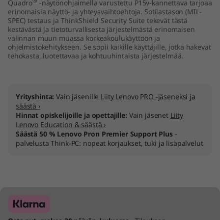
®
Quadro
-näytönohjaimella varustettu P15v-kannettava tarjoaa
e
erinomaisia näyttö- ja yhteysvaihtoehtoja. Sotilastason (MIL-
SPEC) testaus ja ThinkShield Security Suite tekevät tästä
kestävästä ja tietoturvallisesta järjestelmästä erinomaisen
l
valinnan muun muassa korkeakoulukäyttöön ja
ohjelmistokehitykseen. Se sopii kaikille käyttäjille, jotka hakevat
)
tehokasta, luotettavaa ja kohtuuhintaista järjestelmää.
Yrityshinta:
Vain jäsenille
Liity Lenovo PRO -jäseneksi ja
säästä ›
Hinnat opiskelijoille ja opettajille:
Vain jäsenet
Liity
Lenovo Education & säästä ›
Säästä 50 % Lenovo Pron Premier Support Plus
-
palvelusta Think-PC: nopeat korjaukset, tuki ja lisäpalvelut