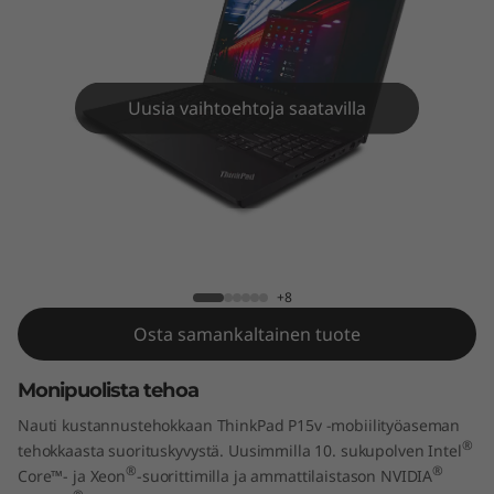
5
v
(
Uusia vaihtoehtoja saatavilla
1
5
,
ThinkPad P15v (15,6" Intel)
6
+8
"
Osta samankaltainen tuote
I
Monipuolista tehoa
n
Nauti kustannustehokkaan ThinkPad P15v -mobiilityöaseman
®
tehokkaasta suorituskyvystä. Uusimmilla 10.
sukupolven Intel
t
®
®
Core™- ja Xeon
-suorittimilla ja ammattilaistason NVIDIA