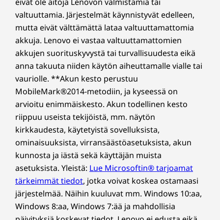
eivät ole aitoja Lenovon valmistamia tai
valtuuttamia. Järjestelmät käynnistyvät edelleen,
mutta eivät välttämättä lataa valtuuttamattomia
akkuja. Lenovo ei vastaa valtuuttamattomien
akkujen suorituskyvystä tai turvallisuudesta eikä
anna takuuta niiden käytön aiheuttamalle vialle tai
vauriolle. **Akun kesto perustuu
MobileMark®2014-metodiin, ja kyseessä on
arvioitu enimmäiskesto. Akun todellinen kesto
riippuu useista tekijöistä, mm. näytön
kirkkaudesta, käytetyistä sovelluksista,
ominaisuuksista, virransäästöasetuksista, akun
kunnosta ja iästä sekä käyttäjän muista
asetuksista. Yleistä:
Lue Microsoftin® tarjoamat
tärkeimmät tiedot
, jotka voivat koskea ostamaasi
järjestelmää. Näihin kuuluvat mm. Windows 10:aa,
Windows 8:aa, Windows 7:ää ja mahdollisia
päivityksiä koskevat tiedot. Lenovo ei edusta eikä