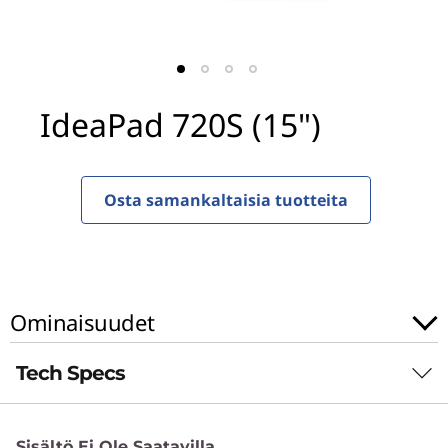
S
(
1
IdeaPad 720S (15")
5
"
Osta samankaltaisia tuotteita
)
Ominaisuudet
Tech Specs
Suorituskyky
Sisältö Ei Ole Saatavilla