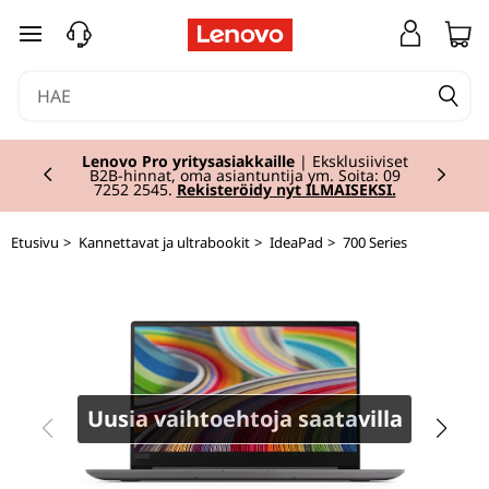
I
siirry pääsisältöön
d
e
Currently displaying item 2 of 2
a
Lenovo Pro yritysasiakkaille
| Eksklusiiviset
B2B-hinnat, oma asiantuntija ym. Soita: 09
7252 2545.
Rekisteröidy nyt ILMAISEKSI.
P
Etusivu
>
Kannettavat ja ultrabookit
>
IdeaPad
>
700 Series
a
d
7
2
Uusia vaihtoehtoja saatavilla
0