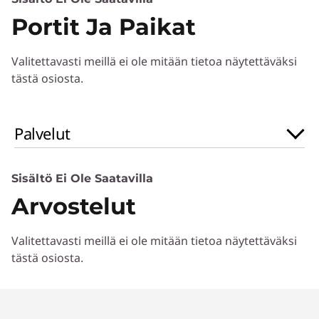
Portit Ja Paikat
Processor
8th Gen Intel® Core™ processor
Valitettavasti meillä ei ole mitään tietoa näytettäväksi
Operating System
tästä osiosta.
Windows 10 Home
Palvelut
Graphic Card
Up to NVIDIA GTX-1050Ti graphics
Sisältö Ei Ole Saatavilla
Memory
Arvostelut
Up to 16 GB DDR4 memory
Storage
Valitettavasti meillä ei ole mitään tietoa näytettäväksi
Up to 1 TB PCIe SSD storage
tästä osiosta.
Rakenne