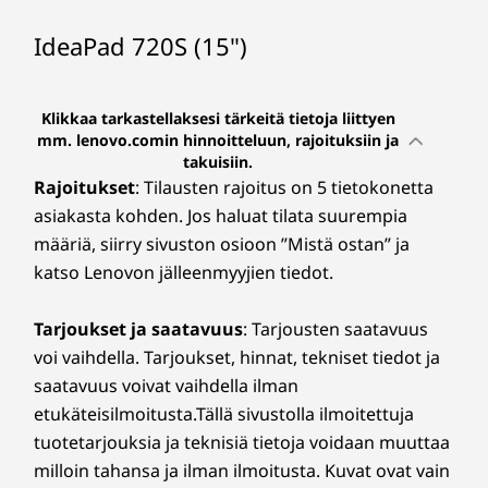
Display
IdeaPad 720S (15")
15.6" FHD (1920 x 1080) IPS display
Klikkaa tarkastellaksesi tärkeitä tietoja liittyen
Muut
mm. lenovo.comin hinnoitteluun, rajoituksiin ja
takuisiin.
Brand
Rajoitukset
: Tilausten rajoitus on 5 tietokonetta
ideapad
asiakasta kohden. Jos haluat tilata suurempia
määriä, siirry sivuston osioon ”Mistä ostan” ja
katso Lenovon jälleenmyyjien tiedot.
Tarjoukset ja saatavuus
: Tarjousten saatavuus
voi vaihdella. Tarjoukset, hinnat, tekniset tiedot ja
saatavuus voivat vaihdella ilman
etukäteisilmoitusta.Tällä sivustolla ilmoitettuja
tuotetarjouksia ja teknisiä tietoja voidaan muuttaa
milloin tahansa ja ilman ilmoitusta. Kuvat ovat vain